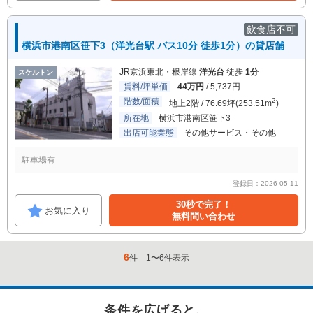
飲食店不可
横浜市港南区笹下3（洋光台駅 バス10分 徒歩1分）の貸店舗
JR京浜東北・根岸線
洋光台
徒歩
1分
スケルトン
賃料/坪単価
44万円
/ 5,737円
階数/面積
2
地上2階 / 76.69坪(253.51m
)
所在地
横浜市港南区笹下3
出店可能業態
その他サービス・その他
駐車場有
登録日：2026-05-11
30秒で完了！
お気に入り
無料問い合わせ
6
件
1
〜
6
件表示
条件を広げると、