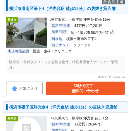
飲食店不可
横浜市港南区笹下4（洋光台駅 徒歩15分）の居抜き貸店舗
JR京浜東北・根岸線
洋光台
徒歩
15分
居抜き
賃料/坪単価
44万円
/ 17,201円
階数/面積
2
地上1階 / 25.58坪(84.57m
)
所在地
横浜市港南区笹下4
前テナント
クリニック
出店可能業態
医療・歯科・クリニック
駐車場３台付きクリニック居抜き物件。特別養護老人ホームの１階部
分。
登録日：2026-07-14
30秒で完了！
お気に入り
無料問い合わせ
横浜市磯子区洋光台4（洋光台駅 徒歩1分）の居抜き貸店舗
JR京浜東北・根岸線
洋光台
徒歩
1分
居抜き
賃料/坪単価
32万円
/ 26,667円
階数/面積
2