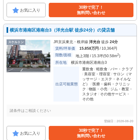
30秒で完了！
お気に入り
無料問い合わせ
横浜市港南区港南台3（洋光台駅 徒歩24分）の貸店舗
JR京浜東北・根岸線
洋光台
徒歩
24分
スケルトン
賃料/坪単価
15.858万円
/ 10,364円
階数/面積
2
地上3階 / 15.3坪(50.58m
)
所在地
横浜市港南区港南台3
重飲食
軽飲食
バー・クラブ
美容室・理容室
サロン（マ
ッサージ・エステ・ネイルな
出店可能業態
ど）
医療・歯科・クリニッ
ク
物販・小売
ジム・教室・
スタジオ
その他サービス・
その他
諸条件はご相談ください
登録日：2026-06-20
30秒で完了！
お気に入り
無料問い合わせ