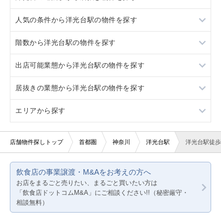
人気の条件から洋光台駅の物件を探す
新杉田
港南台
階数から洋光台駅の物件を探す
本郷台
新杉田
居抜き
出店可能業態から洋光台駅の物件を探す
磯子
本郷台
スケルトン
1階
居抜きの業態から洋光台駅の物件を探す
磯子
ロードサイド物件
2階
重飲食
エリアから探す
駐車場あり
3階以上
軽飲食
バー
看板取り付け可
バー・クラブ
クリニック
東京23区
店舗物件探しトップ
首都圏
神奈川
洋光台駅
洋光台駅徒歩
20坪以下
美容室・理容室
東京都下
飲食店の事業譲渡・M&Aをお考えの方へ
賃料20万円以下
サロン（マッサージ・エステ・ネイルなど）
神奈川
お店をまるごと売りたい、まるごと買いたい方は
「飲食店ドットコムM&A」にご相談ください!!（秘密厳守・
医療・歯科・クリニック
千葉
相談無料）