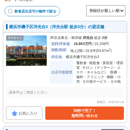
件
1
〜
6
件表示
飲食店出店可
の物件で絞る
横浜市磯子区洋光台3（洋光台駅 徒歩3分）の貸店舗
JR京浜東北・根岸線
洋光台
徒歩
3分
スケルトン
賃料/坪単価
16.863万円
/ 10,158円
階数/面積
2
地上2階 / 16.6坪(54.87m
)
所在地
横浜市磯子区洋光台3
重飲食
軽飲食
美容室・理容
室
サロン（マッサージ・エ
出店可能業態
ステ・ネイルなど）
医療・
歯科・クリニック
物販・小
売
その他サービス・その他
諸条件はご相談ください
登録日：2026-07-19
30秒で完了！
お気に入り
無料問い合わせ