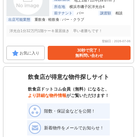
地上1階 / 12坪(39.67m
)
所在地
横浜市磯子区洋光台4
前テナント
バー
譲渡額
相談
出店可能業態
重飲食
軽飲食
バー・クラブ
洋光台1分32万円1階ケーキ屋居抜き 早い者勝ちです！
登録日：2026-07-06
30秒で完了！
お気に入り
無料問い合わせ
飲食店が得意な物件探しサイト
飲食店ドットコム会員（無料）になると、
より詳細な物件情報
がご覧いただけます！
階数・保証金などを公開！
新着物件をメールでお知らせ！