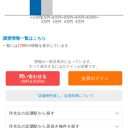
〜1万円
1万円〜
2万円〜
3万円〜
4万円〜
5万円〜
2万円
3万円
4万円
5万円
譲渡情報一覧はこちら
一覧には
179
件の情報を表示しています。
情報が一部非表示になっています。
すべて表示するにはログインが必要です。
問い合わせる
会員ログイン
（無料会員登録）
「店舗物件探し」会員特典について
洋光台の近隣駅から探す
洋光台の近隣駅から居抜き物件を探す
港南台