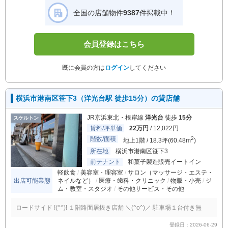
全国の店舗物件
9387
件掲載中！
会員登録はこちら
既に会員の方は
ログイン
してください
横浜市港南区笹下3（洋光台駅 徒歩15分）の貸店舗
JR京浜東北・根岸線
洋光台
徒歩
15分
スケルトン
賃料/坪単価
22万円
/ 12,022円
階数/面積
2
地上1階 / 18.3坪(60.48m
)
所在地
横浜市港南区笹下3
前テナント
和菓子製造販売イートイン
軽飲食
美容室・理容室
サロン（マッサージ・エステ・
出店可能業態
ネイルなど）
医療・歯科・クリニック
物販・小売
ジ
ム・教室・スタジオ
その他サービス・その他
ロードサイド !(^^)! １階路面居抜き店舗 ＼(^o^)／ 駐車場１台付き無
登録日：2026-06-29