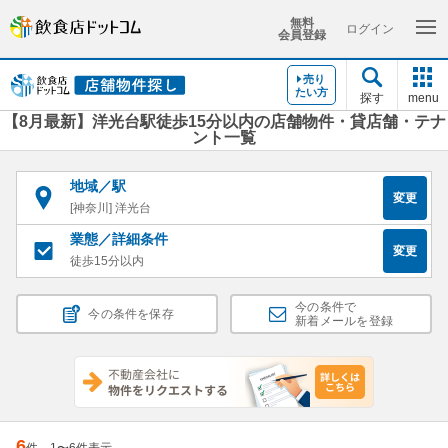
無料
ログイン
会員登録
売り
たい方
探す
menu
【8月最新】洋光台駅徒歩15分以内の店舗物件・貸店舗・テナ
ント一覧
地域／駅
変更
[神奈川] 洋光台
業態／詳細条件
変更
徒歩15分以内
今の条件で
今の条件を保存
新着メールを登録
6