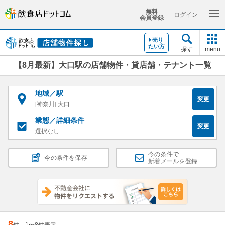
無料
ログイン
会員登録
売り
たい方
探す
menu
【8月最新】大口駅の店舗物件・貸店舗・テナント一覧
地域／駅
変更
[神奈川] 大口
業態／詳細条件
変更
選択なし
今の条件で
今の条件を保存
新着メールを登録
8