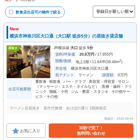
件
1
〜
8
件表示
飲食店出店可
の物件で絞る
New
横浜市神奈川区大口通（大口駅 徒歩5分）の居抜き貸店舗
JR横浜線
大口
徒歩
5分
居抜き
賃料/坪単価
20.9万円
/ 17,955円
階数/面積
2
地上1階 / 11.64坪(38.48m
)
所在地
横浜市神奈川区大口通
前テナント
ラーメン
譲渡額
0万円
重飲食
軽飲食
バー・クラブ
美容室・理容室
サロン
（マッサージ・エステ・ネイルなど）
医療・歯科・クリ
出店可能業態
ニック
物販・小売
ジム・教室・スタジオ
その他サー
ビス・その他
ラーメン店居抜き 造作代無償 あけぼの通り 1階路面店
登録日：2026-08-06
30秒で完了！
お気に入り
無料問い合わせ