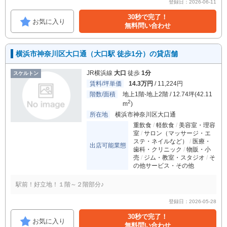
登録日：2026-06-11
30秒で完了！
お気に入り
無料問い合わせ
横浜市神奈川区大口通（大口駅 徒歩1分）の貸店舗
JR横浜線
大口
徒歩
1分
スケルトン
賃料/坪単価
14.3万円
/ 11,224円
階数/面積
地上1階-地上2階 / 12.74坪(42.11
2
m
)
所在地
横浜市神奈川区大口通
重飲食
軽飲食
美容室・理容
室
サロン（マッサージ・エ
ステ・ネイルなど）
医療・
出店可能業態
歯科・クリニック
物販・小
売
ジム・教室・スタジオ
そ
の他サービス・その他
駅前！好立地！１階～２階部分♪
登録日：2026-05-28
30秒で完了！
お気に入り
無料問い合わせ