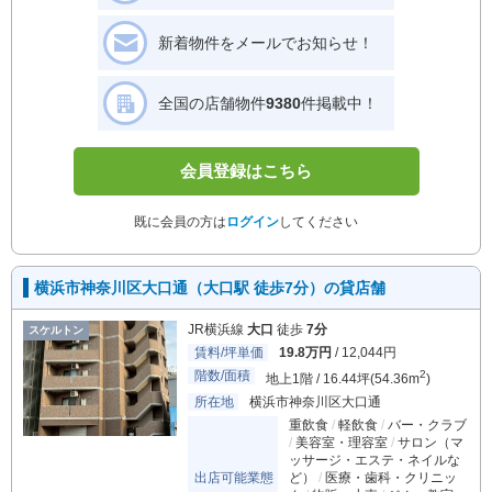
新着物件をメールでお知らせ！
全国の店舗物件
9380
件掲載中！
会員登録はこちら
既に会員の方は
ログイン
してください
横浜市神奈川区大口通（大口駅 徒歩7分）の貸店舗
JR横浜線
大口
徒歩
7分
スケルトン
賃料/坪単価
19.8万円
/ 12,044円
階数/面積
2
地上1階 / 16.44坪(54.36m
)
所在地
横浜市神奈川区大口通
重飲食
軽飲食
バー・クラブ
美容室・理容室
サロン（マ
ッサージ・エステ・ネイルな
出店可能業態
ど）
医療・歯科・クリニッ