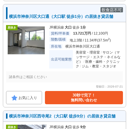
飲食店不可
横浜市神奈川区大口通（大口駅 徒歩1分）の居抜き貸店舗
JR横浜線
大口
徒歩
1分
居抜き
賃料/坪単価
13.721万円
/ 12,100円
階数/面積
2
地上3階 / 11.34坪(37.5m
)
所在地
横浜市神奈川区大口通
美容室・理容室
サロン（マ
ッサージ・エステ・ネイルな
出店可能業態
ど）
医療・歯科・クリニッ
ク
ジム・教室・スタジオ
諸条件はご相談ください
登録日：2026-07-21
30秒で完了！
お気に入り
無料問い合わせ
横浜市神奈川区西寺尾2（大口駅 徒歩9分）の居抜き貸店舗
JR横浜線
大口
徒歩
9分
居抜き