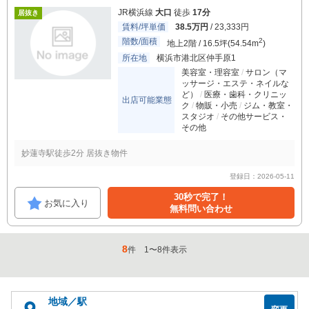
JR横浜線
大口
徒歩
17分
居抜き
賃料/坪単価
38.5万円
/ 23,333円
階数/面積
2
地上2階 / 16.5坪(54.54m
)
所在地
横浜市港北区仲手原1
美容室・理容室
サロン（マ
ッサージ・エステ・ネイルな
ど）
医療・歯科・クリニッ
出店可能業態
ク
物販・小売
ジム・教室・
スタジオ
その他サービス・
その他
妙蓮寺駅徒歩2分 居抜き物件
登録日：2026-05-11
30秒で完了！
お気に入り
無料問い合わせ
8
件
1
〜
8
件表示
地域／駅