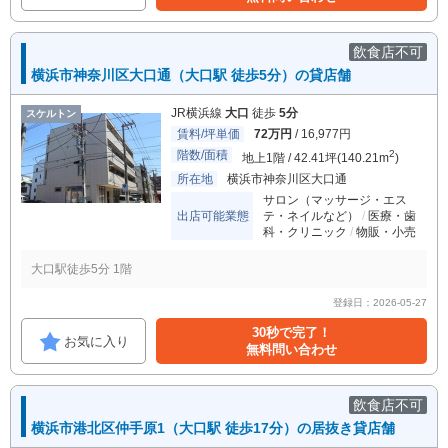
飲食店不可
横浜市神奈川区大口通（大口駅 徒歩5分）の貸店舗
JR横浜線
大口
徒歩
5分
スケルトン
賃料/坪単価
72万円
/ 16,977円
階数/面積
2
地上1階 / 42.41坪(140.21m
)
所在地
横浜市神奈川区大口通
サロン（マッサージ・エス
出店可能業態
テ・ネイルなど）
医療・歯
科・クリニック
物販・小売
大口駅徒歩5分 1階
登録日：2026-05-27
30秒で完了！
お気に入り
無料問い合わせ
飲食店不可
横浜市港北区仲手原1（大口駅 徒歩17分）の居抜き貸店舗