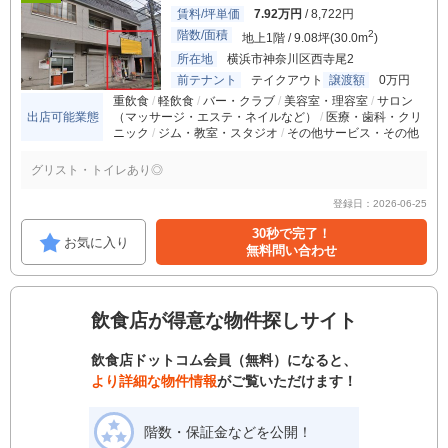
賃料/坪単価
7.92万円
/ 8,722円
階数/面積
2
地上1階 / 9.08坪(30.0m
)
所在地
横浜市神奈川区西寺尾2
前テナント
テイクアウト
譲渡額
0万円
重飲食
軽飲食
バー・クラブ
美容室・理容室
サロン
出店可能業態
（マッサージ・エステ・ネイルなど）
医療・歯科・クリ
ニック
ジム・教室・スタジオ
その他サービス・その他
グリスト・トイレあり◎
登録日：2026-06-25
30秒で完了！
お気に入り
無料問い合わせ
飲食店が得意な物件探しサイト
飲食店ドットコム会員（無料）になると、
より詳細な物件情報
がご覧いただけます！
階数・保証金などを公開！