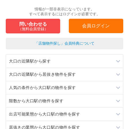
情報が一部非表示になっています。
すべて表示するにはログインが必要です。
問い合わせる
会員ログイン
（無料会員登録）
「店舗物件探し」会員特典について
大口の近隣駅から探す
大口の近隣駅から居抜き物件を探す
菊名
人気の条件から大口駅の物件を探す
東神奈川
菊名
階数から大口駅の物件を探す
新横浜
東神奈川
居抜き
出店可能業態から大口駅の物件を探す
新横浜
スケルトン
1階
居抜きの業態から大口駅の物件を探す
看板取り付け可
2階
重飲食