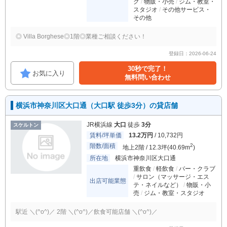
ク
物販・小売
ジム・教室・
スタジオ
その他サービス・
その他
◎ Villa Borghese◎1階◎業種ご相談ください！
登録日：2026-06-24
30秒で完了！
お気に入り
無料問い合わせ
横浜市神奈川区大口通（大口駅 徒歩3分）の貸店舗
JR横浜線
大口
徒歩
3分
スケルトン
賃料/坪単価
13.2万円
/ 10,732円
階数/面積
2
地上2階 / 12.3坪(40.69m
)
所在地
横浜市神奈川区大口通
重飲食
軽飲食
バー・クラブ
サロン（マッサージ・エス
出店可能業態
テ・ネイルなど）
物販・小
売
ジム・教室・スタジオ
駅近 ＼(^o^)／ 2階 ＼(^o^)／飲食可能店舗 ＼(^o^)／