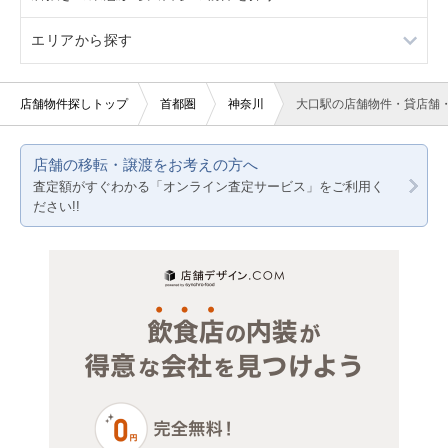
エリアから探す
10坪以下
3階以上
軽飲食
ラーメン
20坪以下
バー・クラブ
テイクアウト
東京23区
店舗物件探しトップ
首都圏
神奈川
大口駅の店舗物件・貸店舗
賃料10万円以下
美容室・理容室
東京都下
店舗の移転・譲渡をお考えの方へ
賃料20万円以下
サロン（マッサージ・エステ・ネイルなど）
神奈川
査定額がすぐわかる「オンライン査定サービス」をご利用く
ださい!!
医療・歯科・クリニック
千葉
物販・小売
埼玉
ジム・教室・スタジオ
その他サービス・その他