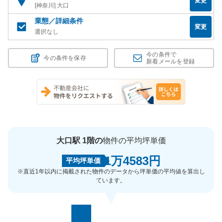
変更
[神奈川] 大口
業態／詳細条件
変更
選択なし
今の条件で
今の条件を保存
新着メールを登録
大口駅 1階の
物件の平均坪単価
1万4583円
平均坪単価
※直近1年以内に掲載された物件のデータから坪単価の平均値を算出し
ています。