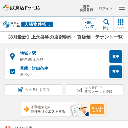
無料
ログイン
会員登録
売り
たい方
探す
menu
【8月最新】上永谷駅の店舗物件・貸店舗・テナント一覧
地域／駅
変更
[神奈川] 上永谷
業態／詳細条件
変更
選択なし
今の条件で
今の条件を保存
新着メールを登録
4