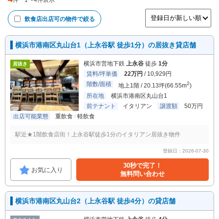
件
1
〜
4
件表示
飲食店出店可
の物件で絞る
横浜市港南区丸山台1（上永谷駅 徒歩1分）の居抜き貸店舗
横浜市営地下鉄
上永谷
徒歩
1分
居抜き
賃料/坪単価
22万円
/ 10,929円
階数/面積
2
地上1階 / 20.13坪(66.55m
)
所在地
横浜市港南区丸山台1
前テナント
イタリアン
譲渡額
50万円
出店可能業態
重飲食
軽飲食
駅近★1階飲食店街！上永谷駅徒歩1分のイタリアン居抜き物件
登録日：2026-07-30
30秒で完了！
お気に入り
無料問い合わせ
横浜市港南区丸山台2（上永谷駅 徒歩4分）の貸店舗