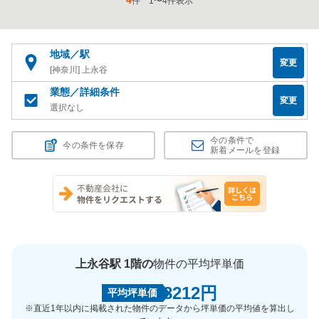
4
件
1
〜
4
件表示
地域／駅
変更
[神奈川] 上永谷
業態／詳細条件
変更
選択なし
今の条件で
今の条件を保存
新着メールを登録
上永谷駅 1階の
物件の平均坪単価
8212円
平均坪単価
※直近1年以内に掲載された物件のデータから坪単価の平均値を算出し