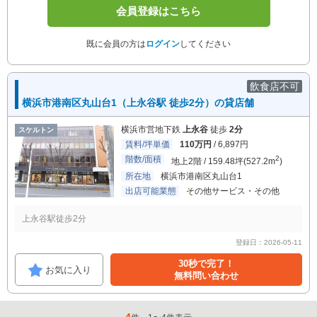
会員登録はこちら
既に会員の方は
ログイン
してください
飲食店不可
横浜市港南区丸山台1（上永谷駅 徒歩2分）の貸店舗
横浜市営地下鉄
上永谷
徒歩
2分
スケルトン
賃料/坪単価
110万円
/ 6,897円
階数/面積
2
地上2階 / 159.48坪(527.2m
)
所在地
横浜市港南区丸山台1
出店可能業態
その他サービス・その他
上永谷駅徒歩2分
登録日：2026-05-11
30秒で完了！
お気に入り
無料問い合わせ