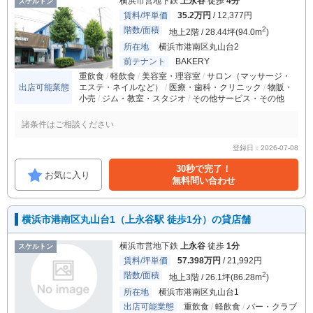
横浜市営地下鉄
上永谷
徒歩
4分
スケルトン
賃料/坪単価
35.2万円
/ 12,377円
階数/面積
2
地上2階 / 28.44坪(94.0m
)
所在地
横浜市港南区丸山台2
前テナント
BAKERY
重飲食
軽飲食
美容室・理容室
サロン（マッサージ・
出店可能業態
エステ・ネイルなど）
医療・歯科・クリニック
物販・
小売
ジム・教室・スタジオ
その他サービス・その他
諸条件はご相談ください
登録日：2026-07-08
30秒で完了！
お気に入り
無料問い合わせ
横浜市港南区丸山台1（上永谷駅 徒歩1分）の貸店舗
横浜市営地下鉄
上永谷
徒歩
1分
スケルトン
賃料/坪単価
57.398万円
/ 21,992円
階数/面積
2
地上3階 / 26.1坪(86.28m
)
所在地
横浜市港南区丸山台1
出店可能業態
重飲食
軽飲食
バー・クラブ