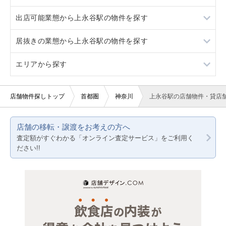
出店可能業態から上永谷駅の物件を探す
スケルトン
1階
居抜きの業態から上永谷駅の物件を探す
2階
重飲食
エリアから探す
3階以上
軽飲食
イタリア料理
バー・クラブ
東京23区
店舗物件探しトップ
首都圏
神奈川
上永谷駅の店舗物件・貸店
美容室・理容室
東京都下
店舗の移転・譲渡をお考えの方へ
サロン（マッサージ・エステ・ネイルなど）
神奈川
査定額がすぐわかる「オンライン査定サービス」をご利用く
ださい!!
医療・歯科・クリニック
千葉
物販・小売
埼玉
ジム・教室・スタジオ