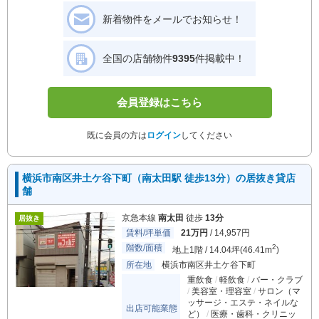
新着物件をメールでお知らせ！
全国の店舗物件
9395
件掲載中！
会員登録はこちら
既に会員の方は
ログイン
してください
横浜市南区井土ケ谷下町（南太田駅 徒歩13分）の居抜き貸店
舗
京急本線
南太田
徒歩
13分
居抜き
賃料/坪単価
21万円
/ 14,957円
階数/面積
2
地上1階 / 14.04坪(46.41m
)
所在地
横浜市南区井土ケ谷下町
重飲食
軽飲食
バー・クラブ
美容室・理容室
サロン（マ
ッサージ・エステ・ネイルな
出店可能業態
ど）
医療・歯科・クリニッ