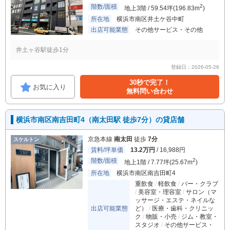
階数/面積
2
地上3階 / 59.54坪(196.83m
)
所在地
横浜市南区井土ケ谷中町
出店可能業態
その他サービス・その他
井土ヶ谷駅徒歩1分
登録日：2026-05-26
30秒で完了！
お気に入り
無料問い合わせ
横浜市南区南吉田町4（南太田駅 徒歩7分）の貸店舗
京急本線
南太田
徒歩
7分
スケルトン
賃料/坪単価
13.2万円
/ 16,988円
階数/面積
2
地上1階 / 7.77坪(25.67m
)
所在地
横浜市南区南吉田町4
重飲食
軽飲食
バー・クラブ
美容室・理容室
サロン（マ
ッサージ・エステ・ネイルな
出店可能業態
ど）
医療・歯科・クリニッ
ク
物販・小売
ジム・教室・
スタジオ
その他サービス・