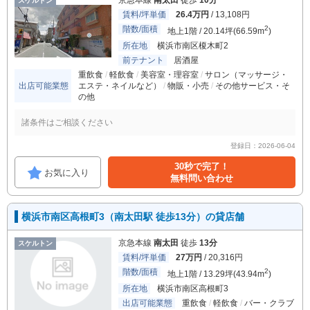
京急本線
南太田
徒歩
10分
スケルトン
賃料/坪単価
26.4万円
/ 13,108円
階数/面積
2
地上1階 / 20.14坪(66.59m
)
所在地
横浜市南区榎木町2
前テナント
居酒屋
重飲食
軽飲食
美容室・理容室
サロン（マッサージ・
出店可能業態
エステ・ネイルなど）
物販・小売
その他サービス・そ
の他
諸条件はご相談ください
登録日：2026-06-04
30秒で完了！
お気に入り
無料問い合わせ
横浜市南区高根町3（南太田駅 徒歩13分）の貸店舗
京急本線
南太田
徒歩
13分
スケルトン
賃料/坪単価
27万円
/ 20,316円
階数/面積
2
地上1階 / 13.29坪(43.94m
)
所在地
横浜市南区高根町3
出店可能業態
重飲食
軽飲食
バー・クラブ