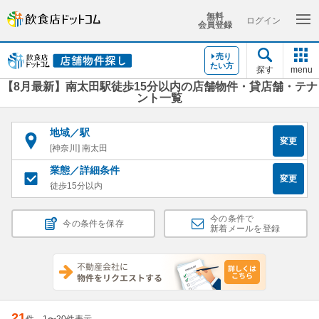
無料
ログイン
会員登録
売り
たい方
探す
menu
【8月最新】南太田駅徒歩15分以内の店舗物件・貸店舗・テナ
ント一覧
地域／駅
変更
[神奈川] 南太田
業態／詳細条件
変更
徒歩15分以内
今の条件で
今の条件を保存
新着メールを登録
21