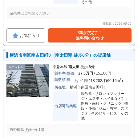
その他
諸条件はご相談ください
登録日：2026-05-26
30秒で完了！
お気に入り
無料問い合わせ
横浜市南区南吉田町3（南太田駅 徒歩8分）の貸店舗
京急本線
南太田
徒歩
8分
スケルトン
賃料/坪単価
27.5万円
/ 15,108円
階数/面積
2
地上1階 / 18.202坪(60.16m
)
所在地
横浜市南区南吉田町3
軽飲食
サロン（マッサー
ジ・エステ・ネイルなど）
医療・歯科・クリニック
物
出店可能業態
販・小売
ジム・教室・スタ
ジオ
その他サービス・その
他
吉野町駅徒歩4分 1階