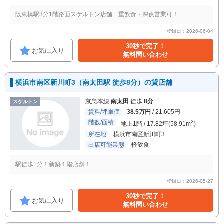
阪東橋駅3分1階路面スケルトン店舗 重飲食・深夜営業可！
登録日：2026-06-04
30秒で完了！
お気に入り
無料問い合わせ
横浜市南区新川町3（南太田駅 徒歩8分）の貸店舗
京急本線
南太田
徒歩
8分
スケルトン
賃料/坪単価
38.5万円
/ 21,605円
階数/面積
2
地上1階 / 17.82坪(58.91m
)
所在地
横浜市南区新川町3
出店可能業態
軽飲食
駅徒歩1分！新築１階店舗！
登録日：2026-05-27
30秒で完了！
お気に入り
無料問い合わせ