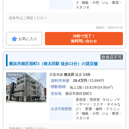
ク
物販・小売
ジム・教室・
スタジオ
諸条件はご相談ください
登録日：2026-07-23
30秒で完了！
お気に入り
無料問い合わせ
飲食店不可
横浜市南区宿町3（南太田駅 徒歩13分）の貸店舗
京急本線
南太田
徒歩
13分
スケルトン
賃料/坪単価
26.4万円
/ 15,884円
階数/面積
2
地上1階 / 16.62坪(54.95m
)
所在地
横浜市南区宿町3
美容室・理容室
サロン（マ
ッサージ・エステ・ネイルな
出店可能業態
ど）
医療・歯科・クリニッ
ク
物販・小売
ジム・教室・
スタジオ
諸条件はご相談ください