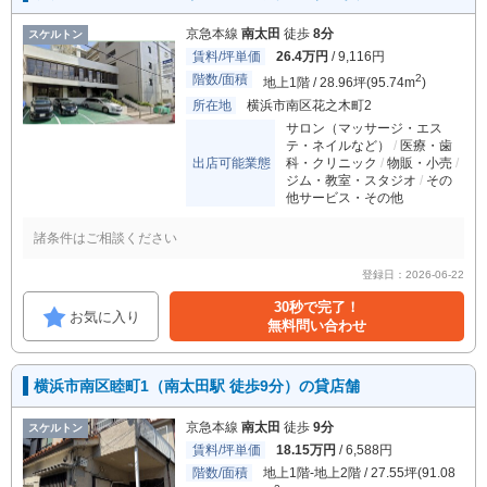
京急本線
南太田
徒歩
8分
スケルトン
賃料/坪単価
26.4万円
/ 9,116円
階数/面積
2
地上1階 / 28.96坪(95.74m
)
所在地
横浜市南区花之木町2
サロン（マッサージ・エス
テ・ネイルなど）
医療・歯
出店可能業態
科・クリニック
物販・小売
ジム・教室・スタジオ
その
他サービス・その他
諸条件はご相談ください
登録日：2026-06-22
30秒で完了！
お気に入り
無料問い合わせ
横浜市南区睦町1（南太田駅 徒歩9分）の貸店舗
京急本線
南太田
徒歩
9分
スケルトン
賃料/坪単価
18.15万円
/ 6,588円
階数/面積
地上1階-地上2階 / 27.55坪(91.08