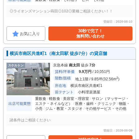
◎ライオンズマンション蒔田◎102◎業種ご相談ください！！
登録日：2026-06-10
30秒で完了！
お気に入り
無料問い合わせ
横浜市南区共進町1（南太田駅 徒歩7分）の貸店舗
京急本線
南太田
徒歩
7分
スケルトン
賃料/坪単価
9.9万円
/ 10,051円
階数/面積
2
地上1階 / 9.85坪(32.56m
)
所在地
横浜市南区共進町1
前テナント
小料理居酒屋
重飲食
軽飲食
美容室・理容室
サロン（マッサージ・
出店可能業態
エステ・ネイルなど）
医療・歯科・クリニック
物販・
小売
ジム・教室・スタジオ
その他サービス・その他
諸条件はご相談ください
登録日：2026-06-09