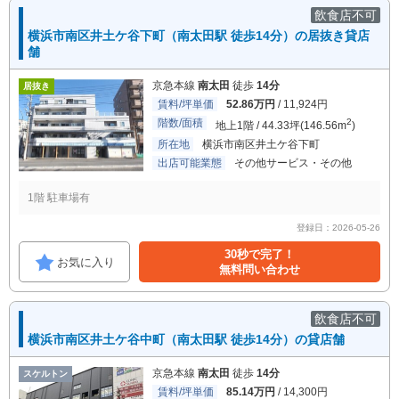
飲食店不可
横浜市南区井土ケ谷下町（南太田駅 徒歩14分）の居抜き貸店
舗
京急本線
南太田
徒歩
14分
居抜き
賃料/坪単価
52.86万円
/ 11,924円
階数/面積
2
地上1階 / 44.33坪(146.56m
)
所在地
横浜市南区井土ケ谷下町
出店可能業態
その他サービス・その他
1階 駐車場有
登録日：2026-05-26
30秒で完了！
お気に入り
無料問い合わせ
飲食店不可
横浜市南区井土ケ谷中町（南太田駅 徒歩14分）の貸店舗
京急本線
南太田
徒歩
14分
スケルトン
賃料/坪単価
85.14万円
/ 14,300円