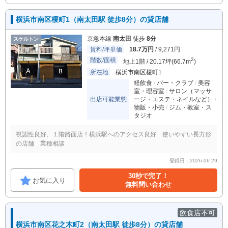
横浜市南区榎町1（南太田駅 徒歩8分）の貸店舗
京急本線
南太田
徒歩
8分
スケルトン
賃料/坪単価
18.7万円
/ 9,271円
階数/面積
2
地上1階 / 20.17坪(66.7m
)
所在地
横浜市南区榎町1
軽飲食
バー・クラブ
美容
室・理容室
サロン（マッサ
出店可能業態
ージ・エステ・ネイルなど）
物販・小売
ジム・教室・ス
タジオ
視認性良好、１階路面店！横浜駅へのアクセス良好 使いやすい長方形
の店舗 業種相談
登録日：2026-06-29
30秒で完了！
お気に入り
無料問い合わせ
飲食店不可
横浜市南区花之木町2（南太田駅 徒歩8分）の貸店舗