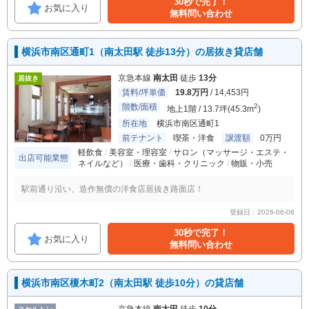
30秒で完了！
お気に入り
無料問い合わせ
横浜市南区通町1（南太田駅 徒歩13分）の居抜き貸店舗
京急本線
南太田
徒歩
13分
居抜き
賃料/坪単価
19.8万円
/ 14,453円
階数/面積
2
地上1階 / 13.7坪(45.3m
)
所在地
横浜市南区通町1
前テナント
喫茶・洋食
譲渡額
0万円
軽飲食
美容室・理容室
サロン（マッサージ・エステ・
出店可能業態
ネイルなど）
医療・歯科・クリニック
物販・小売
駅前通り沿い、造作無償の洋食店居抜き路面店！
登録日：2026-06-08
30秒で完了！
お気に入り
無料問い合わせ
横浜市南区榎木町2（南太田駅 徒歩10分）の貸店舗