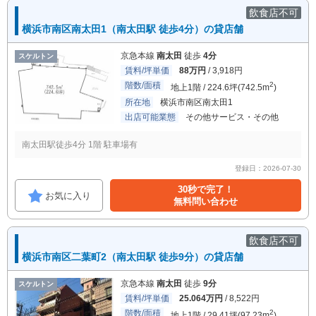
飲食店不可
横浜市南区南太田1（南太田駅 徒歩4分）の貸店舗
京急本線
南太田
徒歩
4分
スケルトン
賃料/坪単価
88万円
/ 3,918円
階数/面積
2
地上1階 / 224.6坪(742.5m
)
所在地
横浜市南区南太田1
出店可能業態
その他サービス・その他
南太田駅徒歩4分 1階 駐車場有
登録日：2026-07-30
30秒で完了！
お気に入り
無料問い合わせ
飲食店不可
横浜市南区二葉町2（南太田駅 徒歩9分）の貸店舗
京急本線
南太田
徒歩
9分
スケルトン
賃料/坪単価
25.064万円
/ 8,522円
階数/面積
2
地上1階 / 29.41坪(97.23m
)