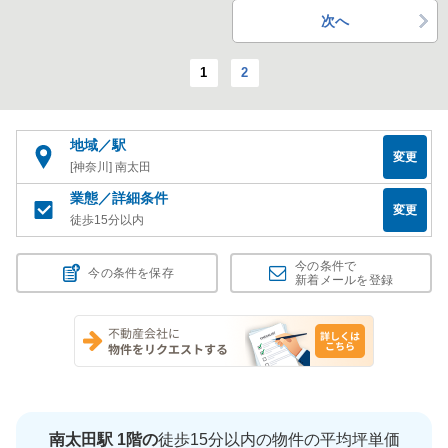
次へ
1
2
地域／駅
変更
[神奈川] 南太田
業態／詳細条件
変更
徒歩15分以内
今の条件で
今の条件を保存
新着メールを登録
南太田駅 1階の
徒歩15分以内の物件の平均坪単価