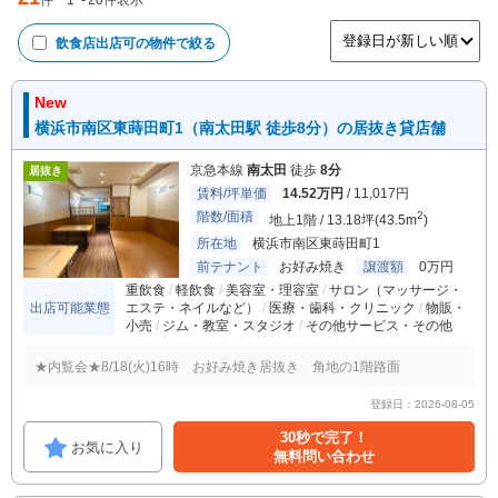
件
1
〜
20
件表示
飲食店出店可
の物件で絞る
New
横浜市南区東蒔田町1（南太田駅 徒歩8分）の居抜き貸店舗
京急本線
南太田
徒歩
8分
居抜き
賃料/坪単価
14.52万円
/ 11,017円
階数/面積
2
地上1階 / 13.18坪(43.5m
)
所在地
横浜市南区東蒔田町1
前テナント
お好み焼き
譲渡額
0万円
重飲食
軽飲食
美容室・理容室
サロン（マッサージ・
出店可能業態
エステ・ネイルなど）
医療・歯科・クリニック
物販・
小売
ジム・教室・スタジオ
その他サービス・その他
★内覧会★8/18(火)16時 お好み焼き居抜き 角地の1階路面
登録日：2026-08-05
30秒で完了！
お気に入り
無料問い合わせ