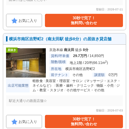
登録日：2026-07-11
30秒で完了！
お気に入り
無料問い合わせ
横浜市南区吉野町2（南太田駅 徒歩8分）の居抜き貸店舗
京急本線
南太田
徒歩
8分
居抜き
賃料/坪単価
29.7万円
/ 14,850円
階数/面積
2
地上1階 / 20坪(66.11m
)
所在地
横浜市南区吉野町2
前テナント
その他
譲渡額
0万円
軽飲食
美容室・理容室
サロン（マッサージ・エステ・
出店可能業態
ネイルなど）
医療・歯科・クリニック
物販・小売
ジ
ム・教室・スタジオ
その他サービス・その他
駅近大通りの路面店舗☆
登録日：2026-07-03
30秒で完了！
お気に入り
無料問い合わせ