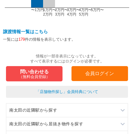
〜1万円
1万円〜
2万円〜
3万円〜
4万円〜
5万円〜
2万円
3万円
4万円
5万円
譲渡情報一覧はこちら
一覧には
179
件の情報を表示しています。
情報が一部非表示になっています。
すべて表示するにはログインが必要です。
問い合わせる
会員ログイン
（無料会員登録）
「店舗物件探し」会員特典について
南太田の近隣駅から探す
南太田の近隣駅から居抜き物件を探す
井土ヶ谷