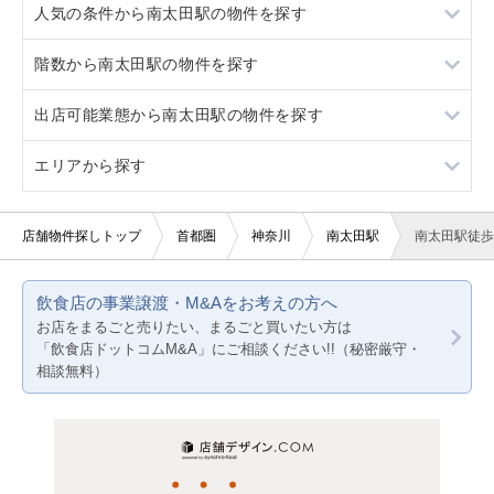
人気の条件から南太田駅の物件を探す
黄金町
井土ヶ谷
階数から南太田駅の物件を探す
弘明寺
黄金町
スケルトン
出店可能業態から南太田駅の物件を探す
日ノ出町
弘明寺
駐車場あり
1階
エリアから探す
日ノ出町
看板取り付け可
3階以上
重飲食
10坪以下
軽飲食
東京23区
店舗物件探しトップ
首都圏
神奈川
南太田駅
南太田駅徒歩
20坪以下
バー・クラブ
東京都下
飲食店の事業譲渡・M&Aをお考えの方へ
賃料20万円以下
美容室・理容室
神奈川
お店をまるごと売りたい、まるごと買いたい方は
「飲食店ドットコムM&A」にご相談ください!!（秘密厳守・
サロン（マッサージ・エステ・ネイルなど）
千葉
相談無料）
医療・歯科・クリニック
埼玉
物販・小売