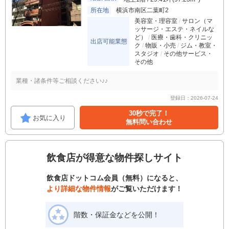
所在地
横浜市南区二葉町2
美容室・理容室
サロン（マ
ッサージ・エステ・ネイルな
ど）
医療・歯科・クリニッ
出店可能業態
ク
物販・小売
ジム・教室・
スタジオ
その他サービス・
その他
業種・諸条件等ご相談ください♪♪
登録日：2026-07-24
30秒で完了！
お気に入り
無料問い合わせ
飲食店が得意な物件探しサイト
飲食店ドットコム会員（無料）になると、
より詳細な物件情報
がご覧いただけます！
階数・保証金などを公開！