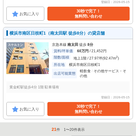
登録日：2026-05-15
30秒で完了！
お気に入り
無料問い合わせ
横浜市南区日枝町1（南太田駅 徒歩8分）の貸店舗
京急本線
南太田
徒歩
8分
スケルトン
賃料/坪単価
60万円
/ 21,452円
階数/面積
2
地上1階 / 27.97坪(92.47m
)
所在地
横浜市南区日枝町1
軽飲食
その他サービス・そ
出店可能業態
の他
黄金町駅徒歩4分 1階 駐車場有
登録日：2026-05-15
30秒で完了！
お気に入り
無料問い合わせ
21
件
1
〜
20
件表示