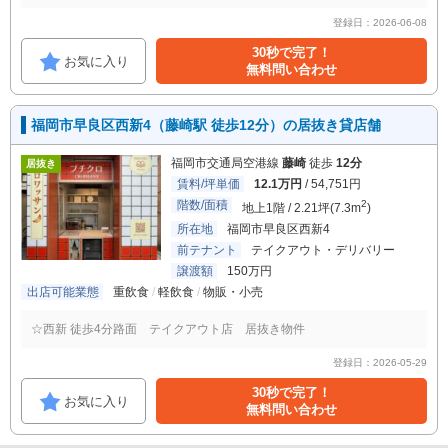
登録日：2026-06-08
30秒で完了！
お気に入り
無料問い合わせ
福岡市早良区西新4（藤崎駅 徒歩12分）の居抜き貸店舗
福岡市交通局空港線
藤崎
徒歩
12分
居抜き
賃料/坪単価
12.1万円
/ 54,751円
階数/面積
2
地上1階 / 2.21坪(7.3m
)
所在地
福岡市早良区西新4
前テナント
テイクアウト・デリバリー
譲渡額
150万円
出店可能業態
重飲食
軽飲食
物販・小売
☆西新 徒歩4分路面 テイクアウト店 居抜き物件
登録日：2026-05-29
30秒で完了！
お気に入り
無料問い合わせ