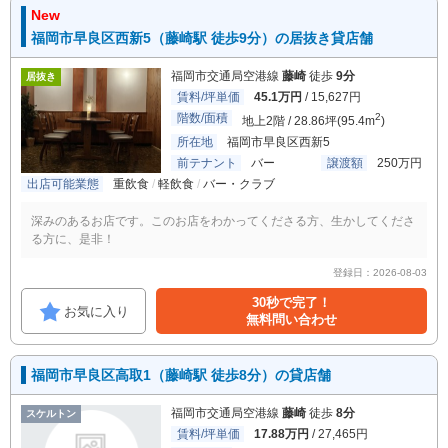
New
福岡市早良区西新5（藤崎駅 徒歩9分）の居抜き貸店舗
福岡市交通局空港線
藤崎
徒歩
9分
居抜き
賃料/坪単価
45.1万円
/ 15,627円
階数/面積
2
地上2階 / 28.86坪(95.4m
)
所在地
福岡市早良区西新5
前テナント
バー
譲渡額
250万円
出店可能業態
重飲食
軽飲食
バー・クラブ
深みのあるお店です。このお店をわかってくださる方、生かしてくださ
る方に、是非！
登録日：2026-08-03
30秒で完了！
お気に入り
無料問い合わせ
福岡市早良区高取1（藤崎駅 徒歩8分）の貸店舗
福岡市交通局空港線
藤崎
徒歩
8分
スケルトン
賃料/坪単価
17.88万円
/ 27,465円