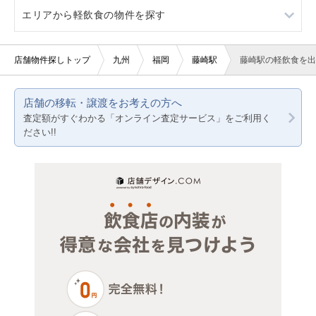
エリアから軽飲食の物件を探す
賃料20万円以下
2階
美容室・理容室
福岡
3階以上
サロン（マッサージ・エステ・ネイルなど）
熊本
福岡
店舗物件探しトップ
九州
福岡
藤崎駅
藤崎駅の軽飲食を出
医療・歯科・クリニック
鹿児島
熊本
店舗の移転・譲渡をお考えの方へ
物販・小売
鹿児島
査定額がすぐわかる「オンライン査定サービス」をご利用く
ださい!!
ジム・教室・スタジオ
その他サービス・その他