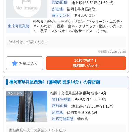
階数/面積
2
地上1階 / 6.51坪(21.52m
)
所在地
福岡市早良区高取1
前テナント
ネイルサロン
軽飲食
美容室・理容室
サロン（マッサージ・エステ・
出店可能業態
ネイルなど）
医療・歯科・クリニック
物販・小売
ジ
ム・教室・スタジオ
その他サービス・その他
諸条件はご相談ください
登録日：2026-07-28
30秒で完了！
お気に入り
無料問い合わせ
福岡市早良区西新4（藤崎駅 徒歩14分）の貸店舗
福岡市交通局空港線
藤崎
徒歩
14分
スケルトン
賃料/坪単価
96.8万円
/ 35,123円
階数/面積
2
地上2階 / 27.56坪(91.13m
)
所在地
福岡市早良区西新4
出店可能業態
軽飲食
西新商店街入口の新築テナントビル