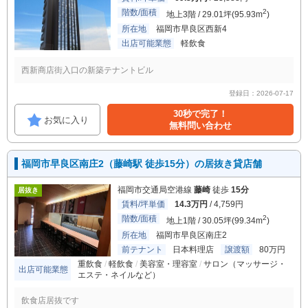
階数/面積
2
地上3階 / 29.01坪(95.93m
)
所在地
福岡市早良区西新4
出店可能業態
軽飲食
西新商店街入口の新築テナントビル
登録日：2026-07-17
30秒で完了！
お気に入り
無料問い合わせ
福岡市早良区南庄2（藤崎駅 徒歩15分）の居抜き貸店舗
福岡市交通局空港線
藤崎
徒歩
15分
居抜き
賃料/坪単価
14.3万円
/ 4,759円
階数/面積
2
地上1階 / 30.05坪(99.34m
)
所在地
福岡市早良区南庄2
前テナント
日本料理店
譲渡額
80万円
重飲食
軽飲食
美容室・理容室
サロン（マッサージ・
出店可能業態
エステ・ネイルなど）
飲食店居抜です