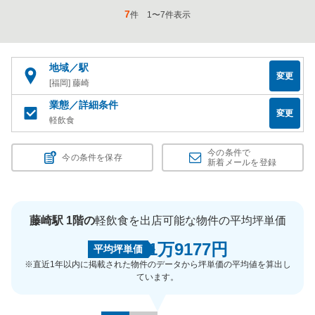
7
件
1
〜
7
件表示
地域／駅
変更
[福岡] 藤崎
業態／詳細条件
変更
軽飲食
今の条件で
今の条件を保存
新着メールを登録
藤崎駅 1階の
軽飲食を出店可能な物件の平均坪単価
1万9177円
平均坪単価
※直近1年以内に掲載された物件のデータから坪単価の平均値を算出し
ています。