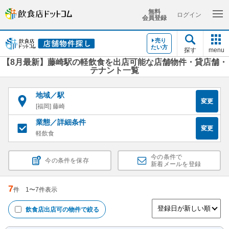
無料
ログイン
会員登録
売り
たい方
探す
menu
【8月最新】藤崎駅の軽飲食を出店可能な店舗物件・貸店舗・
テナント一覧
地域／駅
変更
[福岡] 藤崎
業態／詳細条件
変更
軽飲食
今の条件で
今の条件を保存
新着メールを登録
7
件
1
〜
7
件表示
飲食店出店可
の物件で絞る