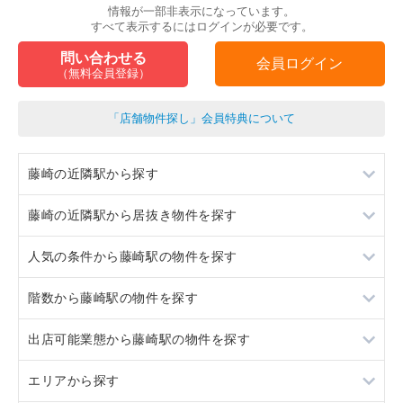
情報が一部非表示になっています。
すべて表示するにはログインが必要です。
問い合わせる
会員ログイン
（無料会員登録）
「店舗物件探し」会員特典について
藤崎の近隣駅から探す
藤崎の近隣駅から居抜き物件を探す
室見
人気の条件から藤崎駅の物件を探す
西新
室見
階数から藤崎駅の物件を探す
姪浜
西新
スケルトン
出店可能業態から藤崎駅の物件を探す
唐人町
姪浜
10坪以下
地下
エリアから探す
唐人町
20坪以下
1階
軽飲食