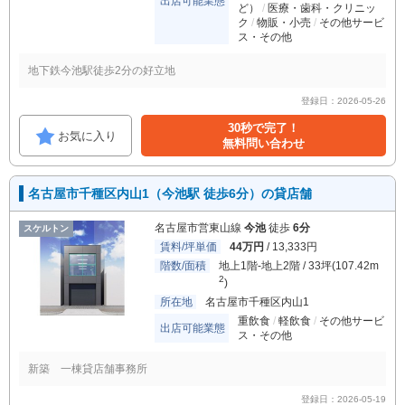
出店可能業態
ど）
医療・歯科・クリニッ
ク
物販・小売
その他サービ
ス・その他
地下鉄今池駅徒歩2分の好立地
登録日：2026-05-26
30秒で完了！
お気に入り
無料問い合わせ
名古屋市千種区内山1（今池駅 徒歩6分）の貸店舗
名古屋市営東山線
今池
徒歩
6分
スケルトン
賃料/坪単価
44万円
/ 13,333円
階数/面積
地上1階-地上2階 / 33坪(107.42m
2
)
所在地
名古屋市千種区内山1
重飲食
軽飲食
その他サービ
出店可能業態
ス・その他
新築 一棟貸店舗事務所
登録日：2026-05-19