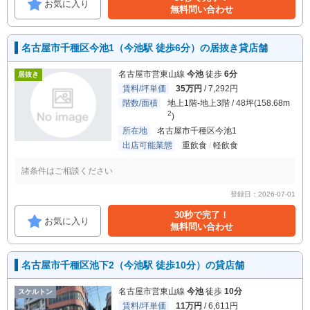
お気に入り
無料問い合わせ
名古屋市千種区今池1（今池駅 徒歩6分）の居抜き貸店舗
名古屋市営東山線
今池
徒歩
6分
居抜き
賃料/坪単価
35万円
/ 7,292円
階数/面積
地上1階-地上3階 / 48坪(158.68m
2
)
所在地
名古屋市千種区今池1
出店可能業態
重飲食
軽飲食
諸条件はご相談ください
登録日：2026-07-01
30秒で完了！
お気に入り
無料問い合わせ
名古屋市千種区池下2（今池駅 徒歩10分）の貸店舗
名古屋市営東山線
今池
徒歩
10分
スケルトン
賃料/坪単価
11万円
/ 6,611円