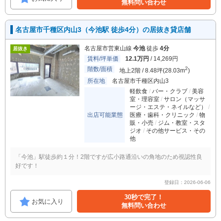
無料問い合わせ
名古屋市千種区内山3（今池駅 徒歩4分）の居抜き貸店舗
名古屋市営東山線
今池
徒歩
4分
居抜き
賃料/坪単価
12.1万円
/ 14,269円
階数/面積
2
地上2階 / 8.48坪(28.03m
)
所在地
名古屋市千種区内山3
軽飲食
バー・クラブ
美容
室・理容室
サロン（マッサ
ージ・エステ・ネイルなど）
出店可能業態
医療・歯科・クリニック
物
販・小売
ジム・教室・スタ
ジオ
その他サービス・その
他
「今池」駅徒歩約１分！2階ですが広小路通沿いの角地のため視認性良
好です！
登録日：2026-06-06
30秒で完了！
お気に入り
無料問い合わせ