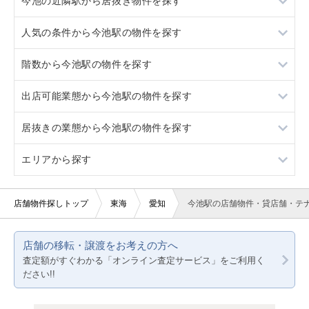
今池の近隣駅から居抜き物件を探す
池下
人気の条件から今池駅の物件を探す
千種
池下
階数から今池駅の物件を探す
吹上
千種
居抜き
出店可能業態から今池駅の物件を探す
車道
吹上
スケルトン
1階
居抜きの業態から今池駅の物件を探す
車道
看板取り付け可
2階
重飲食
エリアから探す
10坪以下
3階以上
軽飲食
その他
20坪以下
バー・クラブ
愛知
店舗物件探しトップ
東海
愛知
今池駅の店舗物件・貸店舗・テ
賃料10万円以下
美容室・理容室
静岡
店舗の移転・譲渡をお考えの方へ
賃料20万円以下
サロン（マッサージ・エステ・ネイルなど）
岐阜
査定額がすぐわかる「オンライン査定サービス」をご利用く
ださい!!
医療・歯科・クリニック
三重