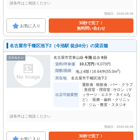
諸条件はご相談ください
登録日：2026-06-06
30秒で完了！
お気に入り
無料問い合わせ
名古屋市千種区池下2（今池駅 徒歩8分）の貸店舗
名古屋市営東山線
今池
徒歩
8分
スケルトン
賃料/坪単価
10.1万円
/ 6,070円
階数/面積
2
地上4階 / 16.64坪(55.0m
)
所在地
名古屋市千種区池下2
重飲食
軽飲食
バー・クラブ
美容室・理容室
サロン（マ
出店可能業態
ッサージ・エステ・ネイルな
ど）
医療・歯科・クリニッ
ク
ジム・教室・スタジオ
諸条件はご相談ください
登録日：2026-06-06
30秒で完了！
お気に入り