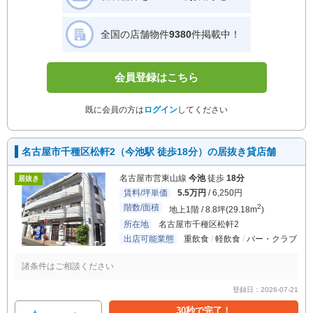
全国の店舗物件
9380
件掲載中！
会員登録はこちら
既に会員の方は
ログイン
してください
名古屋市千種区松軒2（今池駅 徒歩18分）の居抜き貸店舗
名古屋市営東山線
今池
徒歩
18分
居抜き
賃料/坪単価
5.5万円
/ 6,250円
階数/面積
2
地上1階 / 8.8坪(29.18m
)
所在地
名古屋市千種区松軒2
出店可能業態
重飲食
軽飲食
バー・クラブ
諸条件はご相談ください
登録日：2026-07-21
30秒で完了！