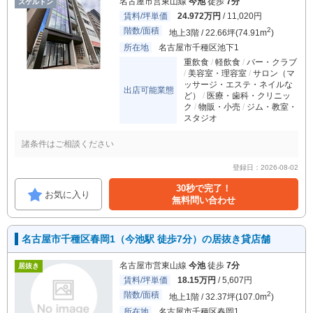
名古屋市営東山線
今池
徒歩
7分
スケルトン
賃料/坪単価
24.972万円
/ 11,020円
階数/面積
2
地上3階 / 22.66坪(74.91m
)
所在地
名古屋市千種区池下1
重飲食
軽飲食
バー・クラブ
美容室・理容室
サロン（マ
ッサージ・エステ・ネイルな
出店可能業態
ど）
医療・歯科・クリニッ
ク
物販・小売
ジム・教室・
スタジオ
諸条件はご相談ください
登録日：2026-08-02
30秒で完了！
お気に入り
無料問い合わせ
名古屋市千種区春岡1（今池駅 徒歩7分）の居抜き貸店舗
名古屋市営東山線
今池
徒歩
7分
居抜き
賃料/坪単価
18.15万円
/ 5,607円
階数/面積
2
地上1階 / 32.37坪(107.0m
)
所在地
名古屋市千種区春岡1