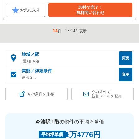
30秒で完了！
お気に入り
無料問い合わせ
14
件
1
〜
14
件表示
地域／駅
変更
[愛知] 今池
業態／詳細条件
変更
選択なし
今の条件で
今の条件を保存
新着メールを登録
今池駅 1階の
物件の平均坪単価
1万4776円
平均坪単価