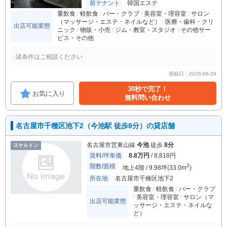
前テナント
韓国エステ
重飲食
軽飲食
バー・クラブ
美容室・理容室
サロン
（マッサージ・エステ・ネイルなど）
医療・歯科・クリ
出店可能業態
ニック
物販・小売
ジム・教室・スタジオ
その他サー
ビス・その他
諸条件はご相談ください
登録日：2026-06-29
30秒で完了！
お気に入り
無料問い合わせ
名古屋市千種区池下2（今池駅 徒歩8分）の貸店舗
名古屋市営東山線
今池
徒歩
8分
スケルトン
賃料/坪単価
8.8万円
/ 8,818円
階数/面積
2
地上4階 / 9.98坪(33.0m
)
所在地
名古屋市千種区池下2
重飲食
軽飲食
バー・クラブ
美容室・理容室
サロン（マ
出店可能業態
ッサージ・エステ・ネイルな
ど）