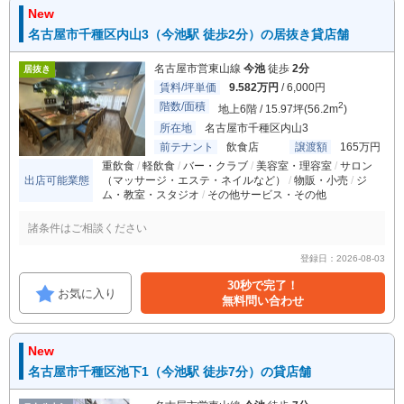
New
名古屋市千種区内山3（今池駅 徒歩2分）の居抜き貸店舗
名古屋市営東山線
今池
徒歩
2分
居抜き
賃料/坪単価
9.582万円
/ 6,000円
階数/面積
2
地上6階 / 15.97坪(56.2m
)
所在地
名古屋市千種区内山3
前テナント
飲食店
譲渡額
165万円
重飲食
軽飲食
バー・クラブ
美容室・理容室
サロン
出店可能業態
（マッサージ・エステ・ネイルなど）
物販・小売
ジ
ム・教室・スタジオ
その他サービス・その他
諸条件はご相談ください
登録日：2026-08-03
30秒で完了！
お気に入り
無料問い合わせ
New
名古屋市千種区池下1（今池駅 徒歩7分）の貸店舗