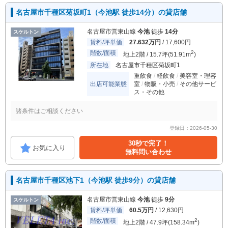
名古屋市千種区菊坂町1（今池駅 徒歩14分）の貸店舗
名古屋市営東山線
今池
徒歩
14分
スケルトン
賃料/坪単価
27.632万円
/ 17,600円
階数/面積
2
地上2階 / 15.7坪(51.91m
)
所在地
名古屋市千種区菊坂町1
重飲食
軽飲食
美容室・理容
出店可能業態
室
物販・小売
その他サービ
ス・その他
諸条件はご相談ください
登録日：2026-05-30
30秒で完了！
お気に入り
無料問い合わせ
名古屋市千種区池下1（今池駅 徒歩9分）の貸店舗
名古屋市営東山線
今池
徒歩
9分
スケルトン
賃料/坪単価
60.5万円
/ 12,630円
階数/面積
2
地上2階 / 47.9坪(158.34m
)