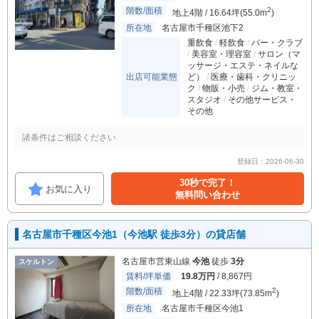
階数/面積
2
地上4階 / 16.64坪(55.0m
)
所在地
名古屋市千種区池下2
重飲食
軽飲食
バー・クラブ
美容室・理容室
サロン（マ
ッサージ・エステ・ネイルな
出店可能業態
ど）
医療・歯科・クリニッ
ク
物販・小売
ジム・教室・
スタジオ
その他サービス・
その他
諸条件はご相談ください
登録日：2026-06-30
30秒で完了！
お気に入り
無料問い合わせ
名古屋市千種区今池1（今池駅 徒歩3分）の貸店舗
名古屋市営東山線
今池
徒歩
3分
スケルトン
賃料/坪単価
19.8万円
/ 8,867円
階数/面積
2
地上4階 / 22.33坪(73.85m
)
所在地
名古屋市千種区今池1