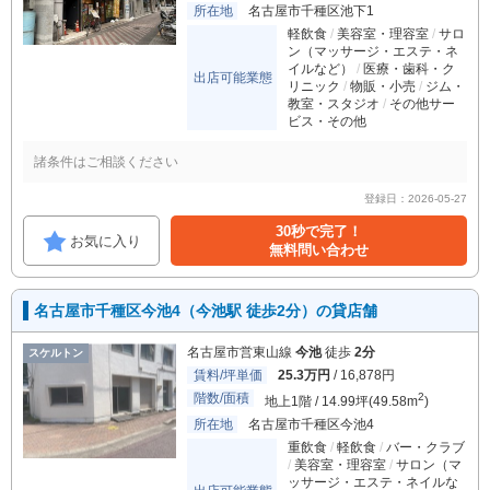
所在地
名古屋市千種区池下1
軽飲食
美容室・理容室
サロ
ン（マッサージ・エステ・ネ
イルなど）
医療・歯科・ク
出店可能業態
リニック
物販・小売
ジム・
教室・スタジオ
その他サー
ビス・その他
諸条件はご相談ください
登録日：2026-05-27
30秒で完了！
お気に入り
無料問い合わせ
名古屋市千種区今池4（今池駅 徒歩2分）の貸店舗
名古屋市営東山線
今池
徒歩
2分
スケルトン
賃料/坪単価
25.3万円
/ 16,878円
階数/面積
2
地上1階 / 14.99坪(49.58m
)
所在地
名古屋市千種区今池4
重飲食
軽飲食
バー・クラブ
美容室・理容室
サロン（マ
ッサージ・エステ・ネイルな