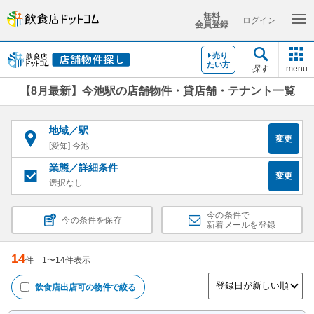
無料
ログイン
会員登録
売り
たい方
探す
menu
【8月最新】今池駅の店舗物件・貸店舗・テナント一覧
地域／駅
変更
[愛知] 今池
業態／詳細条件
変更
選択なし
今の条件で
今の条件を保存
新着メールを登録
14
件
1
〜
14
件表示
飲食店出店可
の物件で絞る