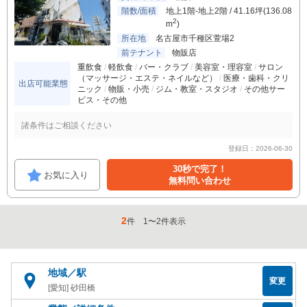
階数/面積
地上1階-地上2階 / 41.16坪(136.08
2
m
)
所在地
名古屋市千種区萱場2
前テナント
物販店
重飲食
軽飲食
バー・クラブ
美容室・理容室
サロン
（マッサージ・エステ・ネイルなど）
医療・歯科・クリ
出店可能業態
ニック
物販・小売
ジム・教室・スタジオ
その他サー
ビス・その他
諸条件はご相談ください
登録日：2026-06-30
30秒で完了！
お気に入り
無料問い合わせ
2
件
1
〜
2
件表示
地域／駅
変更
[愛知] 砂田橋