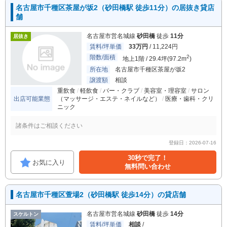
名古屋市千種区茶屋が坂2（砂田橋駅 徒歩11分）の居抜き貸店
舗
名古屋市営名城線
砂田橋
徒歩
11分
居抜き
賃料/坪単価
33万円
/ 11,224円
階数/面積
2
地上1階 / 29.4坪(97.2m
)
所在地
名古屋市千種区茶屋が坂2
譲渡額
相談
重飲食
軽飲食
バー・クラブ
美容室・理容室
サロン
出店可能業態
（マッサージ・エステ・ネイルなど）
医療・歯科・クリ
ニック
諸条件はご相談ください
登録日：2026-07-16
30秒で完了！
お気に入り
無料問い合わせ
名古屋市千種区萱場2（砂田橋駅 徒歩14分）の貸店舗
名古屋市営名城線
砂田橋
徒歩
14分
スケルトン
賃料/坪単価
相談
/