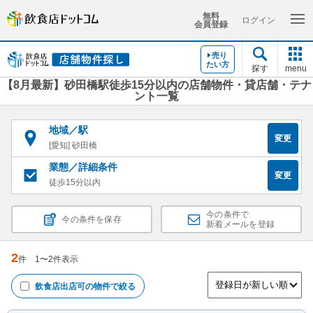
無料
ログイン
会員登録
売り
たい方
探す
menu
【8月最新】砂田橋駅徒歩15分以内の店舗物件・貸店舗・テナ
ント一覧
地域／駅
変更
[愛知] 砂田橋
業態／詳細条件
変更
徒歩15分以内
今の条件で
今の条件を保存
新着メールを登録
2
件
1
〜
2
件表示
飲食店出店可
の物件で絞る