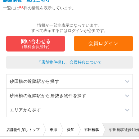
一覧には
55
件の情報を表示しています。
情報が一部非表示になっています。
すべて表示するにはログインが必要です。
問い合わせる
会員ログイン
（無料会員登録）
「店舗物件探し」会員特典について
砂田橋の近隣駅から探す
砂田橋の近隣駅から居抜き物件を探す
茶屋ヶ坂
エリアから探す
ナゴヤドーム前矢田
茶屋ヶ坂
ナゴヤドーム前矢田
愛知
店舗物件探しトップ
東海
愛知
砂田橋駅
砂田橋駅徒歩15
静岡