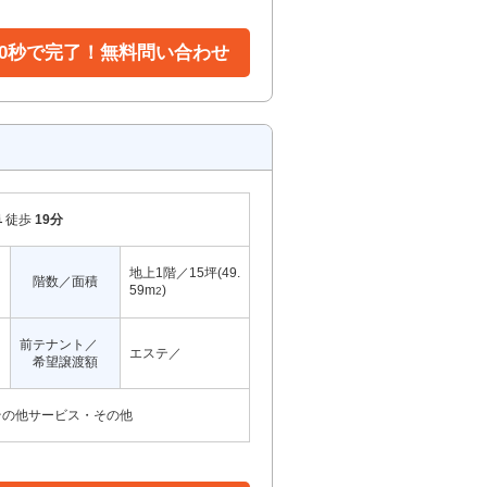
30秒で完了！無料問い合わせ
阜
徒歩
19分
地上1階／15坪(49.
階数／面積
59m
)
2
前テナント／
エステ／
希望譲渡額
その他サービス・その他