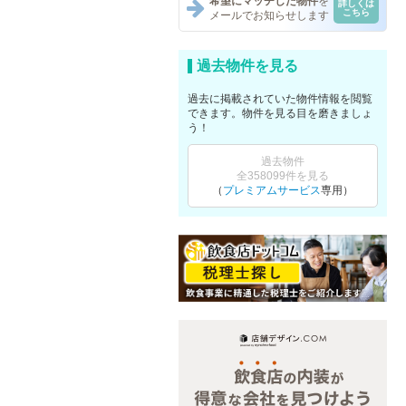
希望にマッチした物件
を
詳しくは
こちら
メールでお知らせします
過去物件を見る
過去に掲載されていた物件情報を閲覧
できます。物件を見る目を磨きましょ
う！
過去物件
全358099件を見る
（
プレミアムサービス
専用）