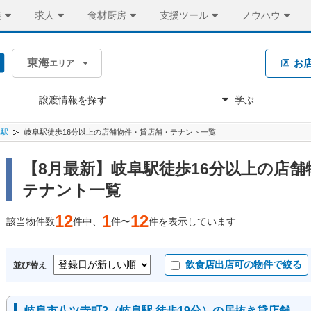
装
求人
食材厨房
支援ツール
ノウハウ
東海
お
エリア
譲渡情報を探す
学ぶ
阜駅
岐阜駅徒歩16分以上の店舗物件・貸店舗・テナント一覧
【8月最新】岐阜駅徒歩16分以上の店舗
テナント一覧
12
1
12
該当物件数
件中、
件〜
件を表示しています
飲食店出店可の物件で絞る
並び替え
岐阜市八ツ寺町2（岐阜駅 徒歩19分）の居抜き貸店舗