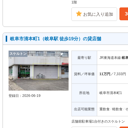
1階
お気に入り追加
岐阜市清本町1（岐阜駅 徒歩19分）の貸店舗
スケルトン
最寄り駅
JR東海道本線
岐
賃料／坪単価
11万円
／7,333円
所在地
岐阜市清本町1
登録日：2026-06-19
出店可能業態
重飲食
軽飲食
店舗前駐車場1台付きのスケルトン