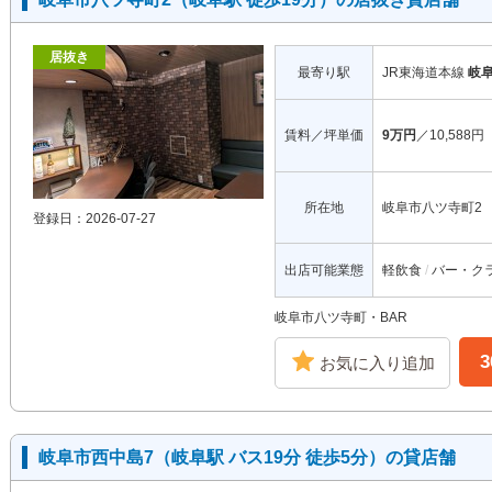
居抜き
最寄り駅
JR東海道本線
岐
賃料／坪単価
9万円
／10,588円
所在地
岐阜市八ツ寺町2
登録日：2026-07-27
出店可能業態
軽飲食
バー・ク
岐阜市八ツ寺町・BAR
お気に入り追加
岐阜市西中島7（岐阜駅 バス19分 徒歩5分）の貸店舗