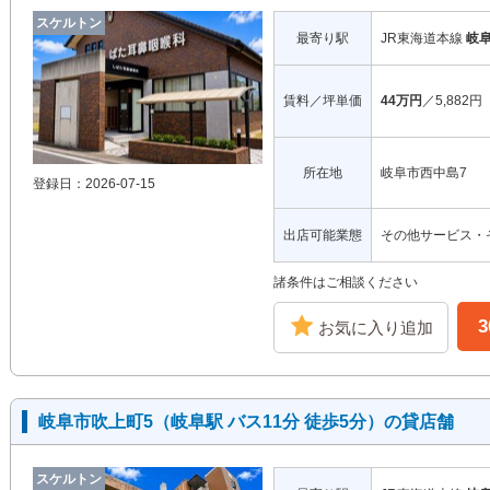
スケルトン
最寄り駅
JR東海道本線
岐
賃料／坪単価
44万円
／5,882円
所在地
岐阜市西中島7
登録日：2026-07-15
出店可能業態
その他サービス・
諸条件はご相談ください
お気に入り追加
岐阜市吹上町5（岐阜駅 バス11分 徒歩5分）の貸店舗
スケルトン