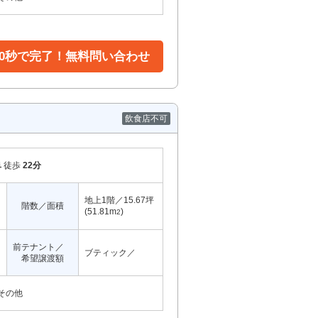
30秒で完了！無料問い合わせ
飲食店不可
阜
徒歩
22分
地上1階／15.67坪
階数／面積
(51.81m
)
2
前テナント／
ブティック／
希望譲渡額
その他