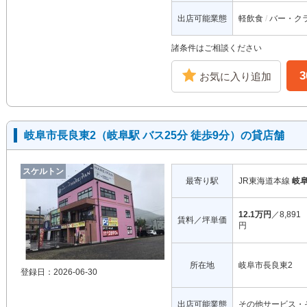
出店可能業態
軽飲食
バー・ク
諸条件はご相談ください
お気に入り追加
岐阜市長良東2（岐阜駅 バス25分 徒歩9分）の貸店舗
スケルトン
最寄り駅
JR東海道本線
岐
12.1万円
／8,891
賃料／坪単価
円
所在地
岐阜市長良東2
登録日：2026-06-30
出店可能業態
その他サービス・