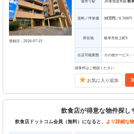
最寄り駅
JR東海道本線
岐
賃料／坪単価
10万円
／6,789円
所在地
岐阜市吹上町5
登録日：2026-07-15
出店可能業態
その他サービス・
諸条件はご相談ください
お気に入り追加
飲食店が得意な物件探し
飲食店ドットコム会員（無料）になると、
より詳細な