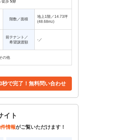
阜
徒歩
5分
地上1階／14.73坪
階数／面積
(48.68m
)
2
前テナント／
-／
希望譲渡額
その他
30秒で完了！無料問い合わせ
サイト
物件情報
がご覧いただけます！