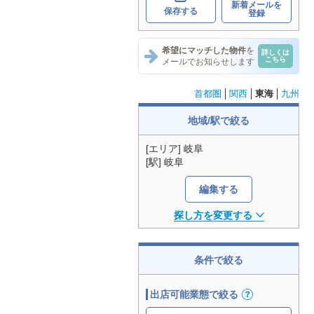
新着メールを
保存する
登録
希望にマッチした物件
を
詳しくは
こちら
メールでお知らせします
首都圏
関西
東海
九州
地域/駅で絞る
[エリア] 岐阜
[駅] 岐阜
編集する
探し方を変更する
条件で絞る
出店可能業態で絞る