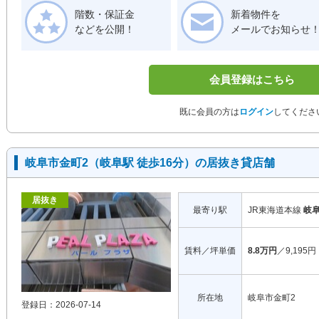
階数・保証金
新着物件を
などを公開！
メールでお知らせ
会員登録はこちら
既に会員の方は
ログイン
してくださ
岐阜市金町2（岐阜駅 徒歩16分）の居抜き貸店舗
居抜き
最寄り駅
JR東海道本線
岐
賃料／坪単価
8.8万円
／9,195円
所在地
岐阜市金町2
登録日：2026-07-14