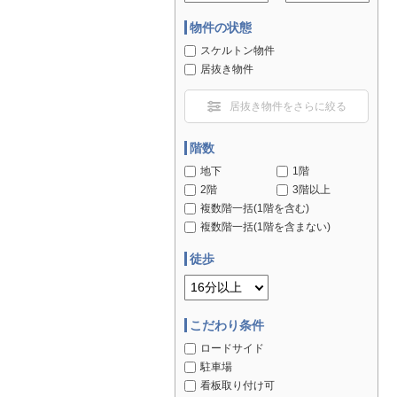
物件の状態
スケルトン物件
居抜き物件
居抜き物件をさらに絞る
階数
地下
1階
2階
3階以上
複数階一括(1階を含む)
複数階一括(1階を含まない)
徒歩
こだわり条件
ロードサイド
駐車場
看板取り付け可