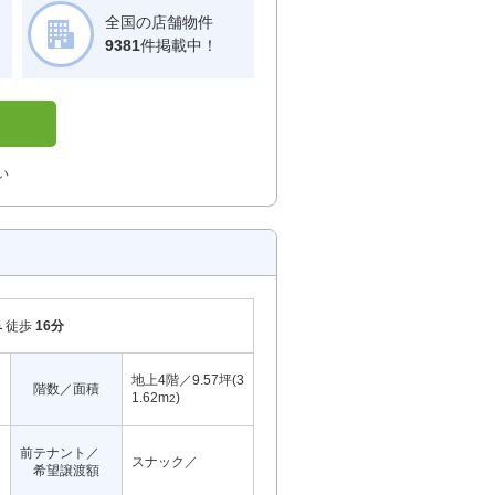
全国の店舗物件
！
9381
件掲載中！
い
阜
徒歩
16分
地上4階／9.57坪(3
階数／面積
1.62m
)
2
前テナント／
スナック／
希望譲渡額