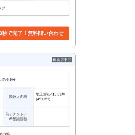
ラブ
30秒で完了！無料問い合わせ
飲食店不可
阜
徒歩
9分
地上3階／13.61坪
階数／面積
(45.0m
)
2
前テナント／
希望譲渡額
その他