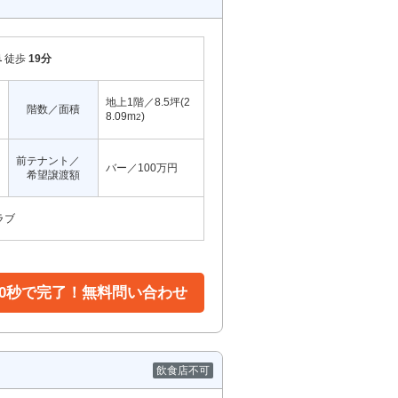
阜
徒歩
19分
地上1階／8.5坪(2
階数／面積
8.09m
)
2
前テナント／
バー／100万円
希望譲渡額
ラブ
30秒で完了！無料問い合わせ
飲食店不可