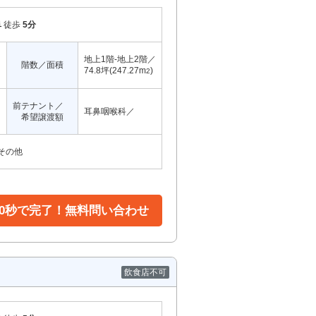
阜
徒歩
5分
地上1階-地上2階／
階数／面積
74.8坪(247.27m
)
2
前テナント／
耳鼻咽喉科／
希望譲渡額
その他
30秒で完了！無料問い合わせ
飲食店不可