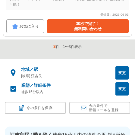
可能！
登録日：2026-06-03
30秒で完了！
お気に入り
無料問い合わせ
3
件
1
〜
3
件表示
地域／駅
変更
[岐阜] 江吉良
業態／詳細条件
変更
徒歩15分以内
今の条件で
今の条件を保存
新着メールを登録
江吉良駅 1階を除く
徒歩15分以内の物件の平均坪単価