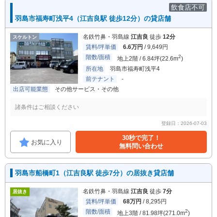
飲食店不可
羽島市福寿町浅平4（江吉良駅 徒歩12分）の貸店舗
名鉄竹鼻・羽島線
江吉良
徒歩
12分
スケルトン
賃料/坪単価
6.6万円
/ 9,649円
階数/面積
2
地上2階 / 6.84坪(22.6m
)
所在地
羽島市福寿町浅平4
前テナント
-
出店可能業態
その他サービス・その他
諸条件はご相談ください
登録日：2026-07-03
30秒で完了！
お気に入り
無料問い合わせ
羽島市船橋町1（江吉良駅 徒歩7分）の居抜き貸店舗
名鉄竹鼻・羽島線
江吉良
徒歩
7分
居抜き
賃料/坪単価
68万円
/ 8,295円
階数/面積
2
地上3階 / 81.98坪(271.0m
)