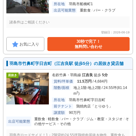
所在地
羽島市船橋町1
出店可能業態
重飲食
バー・クラブ
諸条件はご相談ください
登録日：2026-06-19
30秒で完了！
お気に入り
無料問い合わせ
羽島市竹鼻町字日吉町（江吉良駅 徒歩5分）の居抜き貸店舗
名鉄竹鼻・羽島線
江吉良
徒歩
5分
居抜き
賃料/坪単価
11.5万円
/ 4,684円
階数/面積
地上1階-地上2階 / 24.55坪(81.14
2
m
)
所在地
羽島市竹鼻町字日吉町
前テナント
鶏焼肉店「とりゆう」
譲渡額
90万円
重飲食
軽飲食
バー・クラブ
ジム・教室・スタジオ
そ
出店可能業態
の他サービス・その他
羽島市ロードサイド！1・2階貸約24.55坪鶏焼肉居抜き物件。重飲食も