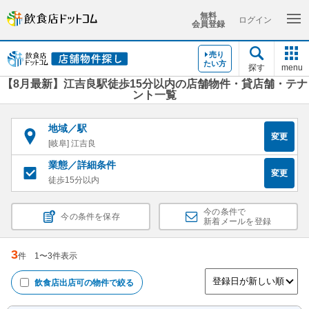
無料
ログイン
会員登録
売り
たい方
探す
menu
【8月最新】江吉良駅徒歩15分以内の店舗物件・貸店舗・テナ
ント一覧
地域／駅
変更
[岐阜] 江吉良
業態／詳細条件
変更
徒歩15分以内
今の条件で
今の条件を保存
新着メールを登録
3
件
1
〜
3
件表示
飲食店出店可
の物件で絞る