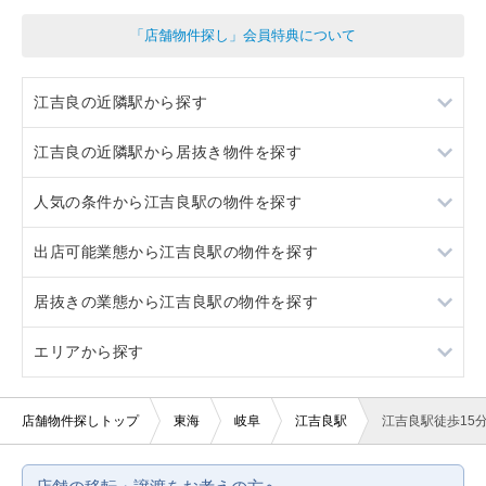
「店舗物件探し」会員特典について
江吉良の近隣駅から探す
江吉良の近隣駅から居抜き物件を探す
新羽島
人気の条件から江吉良駅の物件を探す
羽島市役所前
新羽島
出店可能業態から江吉良駅の物件を探す
竹鼻
羽島市役所前
居抜き
居抜きの業態から江吉良駅の物件を探す
竹鼻
ロードサイド物件
重飲食
エリアから探す
駐車場あり
軽飲食
焼肉
看板取り付け可
バー・クラブ
愛知
店舗物件探しトップ
東海
岐阜
江吉良駅
江吉良駅徒歩15
賃料20万円以下
ジム・教室・スタジオ
静岡