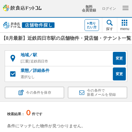
無料
ログイン
会員登録
売り
たい方
探す
menu
【8月最新】近鉄四日市駅の店舗物件・貸店舗・テナント一覧
地域／駅
変更
[三重] 近鉄四日市
業態／詳細条件
変更
選択なし
今の条件で
今の条件を保存
新着メールを登録
０
検索結果：
件です
条件にマッチした物件が見つかりません。