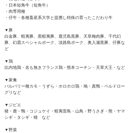
・日本短角牛（短角牛）
・肉専用種
・仔牛・各種畜産系大学と提携し特殊の育ったこだわり牛
▼豚
白金豚、蝦夷豚、黒蝦夷豚、鹿児島黒豚、天草梅肉豚、千代幻
豚、幻霜スペシャルポーク、淡路島ポーク、奥入瀬黒豚、仔豚な
ど
▼鶏
比内地鶏・名も無きフランス鶏・熊本コーチン・天草大王・など
▼家禽
バルバリー種カモ・うずら・ホロホロ鶏・鳩・真鴨・ペルドロー
グリなど
▼ジビエ
猪・鹿・鴨・コジュケイ・蝦夷雷鳥・山鳥・野うさぎ・熊・ヤマ
シギ・タシギ・雉 など
▼野菜