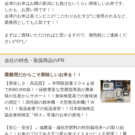
会津のお米はお隣の新潟にも負けないくらい美味しいお米です。
しかも、お買い得です！！
会津のお米は某コンビニの“こだわりおむすび”に使用されるなど、
業務用としても人気です！！
まずはご賞味いただければと思いますので、御気軽にご連絡くだ
さい(^O^)／
会社の特色・取扱商品のPR
業務用だからこそ美味しいお米を！！
【美味しさ・高品質】→ 年間取扱量３０ｋｇ袋
で約80,000袋！！経験豊富な営農指導員が農家
様の生産からサポート！！食味検査器での食味値
の測定！！高性能の精米機・大型無洗米機(ＴＷ
Ｒ)！！低温倉庫での低温保管！！日本穀物検定
協会食味検定『特Ａ』常連のお米の産地！！
【安心・安全】→ 減農薬・減化学肥料の特別栽培米への取り組
み！！お米のプロである五ツ星お米マイスターによる管理！！農