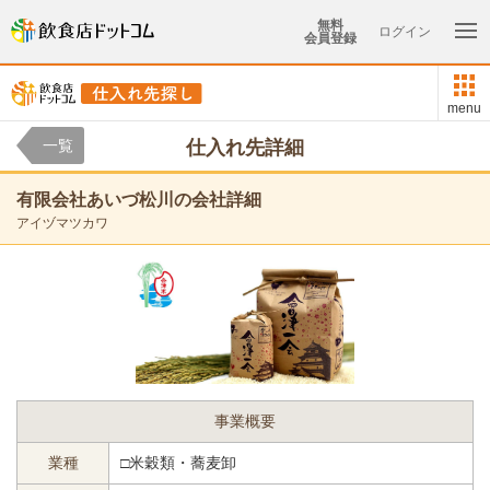
無料
ログイン
会員登録
menu
一覧
仕入れ先詳細
有限会社あいづ松川の会社詳細
アイヅマツカワ
事業概要
業種
□米穀類・蕎麦卸