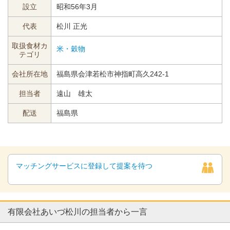
設立
昭和56年3月
代表
松川 正光
取扱食材カ
米・穀物
テゴリ
会社所在地
福島県会津若松市神指町高久242-1
担当者
遠山 雄太
配送
福島県
マッチングサービスに登録して提案を待つ
有限会社あいづ松川の担当者から一言