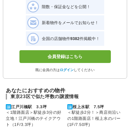
階数・保証金などを公開！
新着物件をメールでお知らせ！
全国の店舗物件
9382
件掲載中！
会員登録はこちら
既に会員の方は
ログイン
してください
あなたにおすすめの物件
東京23区で似た坪数の譲渡情報
江戸川橋駅 3.3坪
桜上水駅 7.5坪
＜1階路面店＞駅徒歩3分の好
＜駅徒歩2分！＞商店街沿い
立地！江戸川橋のテイクアウ
の1階路面店！桜上水のバー
ト（1F/3.3坪）
(1F/7.50坪)