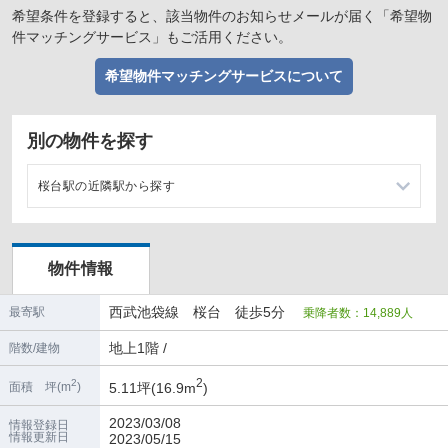
希望条件を登録すると、該当物件のお知らせメールが届く「希望物
件マッチングサービス」もご活用ください。
希望物件マッチングサービスについて
別の物件を探す
桜台駅の近隣駅から探す
江古田駅の店舗物件・貸店舗・テナント一覧
物件情報
東長崎駅の店舗物件・貸店舗・テナント一覧
西武池袋線 桜台 徒歩5分
最寄駅
乗降者数：14,889人
地上1階 /
階数/建物
2
2
5.11坪(16.9m
)
面積 坪(m
)
2023/03/08
情報登録日
情報更新日
2023/05/15