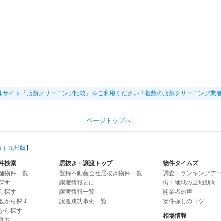
妹サイト『店舗クリーニング比較』をご利用ください！複数の店舗クリーニング業
ページトップへ↑
版
|
九州版
】
件検索
居抜き・譲渡トップ
物件タイムズ
舗物件一覧
登録不動産会社居抜き物件一覧
調査・ランキングデ
探す
譲渡情報とは
街・地域の立地動向
ら探す
譲渡情報一覧
開業者の声
数から探す
譲渡成功事例一覧
物件探しのコツ
から探す
相場情報
見方