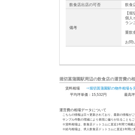
飲食店出店の可否
飲食
【堀
個人
ラン
備考
重飲
お問
堀切菖蒲園駅周辺の飲食店の運営費の
賃料相場
⇒堀切菖蒲園駅の物件相場を
平均坪単価：15,532円
最高坪
運営費の相場データについて
こちらの情報は日々更新されており、最新の情報がご
サンプル件数の増減により表現に偏りが出ることもご
※賃料相場は、飲食店ドットコムに直近1年間で掲載
※給与相場は、求人飲食店ドットコムに直近1年間に