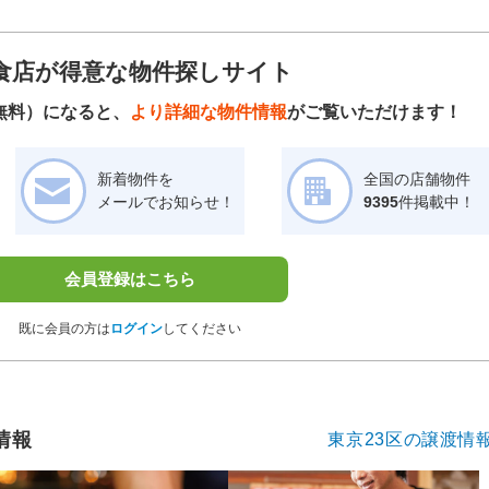
食店が得意な物件探しサイト
無料）になると、
より詳細な物件情報
がご覧いただけます！
新着物件を
全国の店舗物件
メールでお知らせ！
9395
件掲載中！
会員登録はこちら
既に会員の方は
ログイン
してください
情報
東京23区の譲渡情