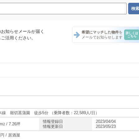
のお知らせメールが届く
希望にマッチした物件
を
詳しくは
こちら
メールでお知らせします
もご活用ください。
テナント一覧
テナント一覧
本線 堀切菖蒲園 徒歩5分 （乗降者数：22,589人/日）
情報登録日
2023/04/04
8m
/ 7.26坪
2
情報更新日
2023/05/23
万円 / 居酒屋