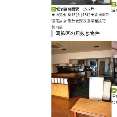
堀切菖蒲園駅 15.2坪
諸
★内覧会 8/17(月)16時★多国籍料
理居抜き 重飲食深夜営業相談可
美内装
葛飾区の居抜き物件
洋
な