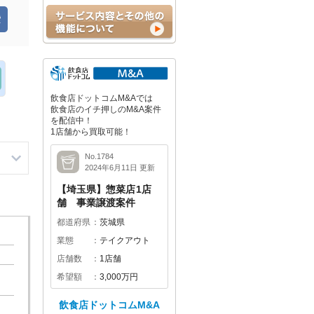
飲食店ドットコムM&Aでは
飲食店のイチ押しのM&A案件
を配信中！
1店舗から買取可能！
No.1784
2024年6月11日 更新
【埼玉県】惣菜店1店
舗 事業譲渡案件
都道府県
茨城県
業態
テイクアウト
店舗数
1店舗
希望額
3,000万円
飲食店ドットコムM&A