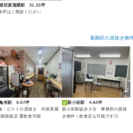
堀切菖蒲園駅 31.23坪
条件はご相談ください
葛飾区の居抜き物
亀有駅 9.07坪
新小岩駅 4.84坪
食・ビストロ居抜き 内装美麗
新小岩駅徒歩３分 事務所の居抜
1階路面店 重飲食可能
き物件！飲食店も可能です◎