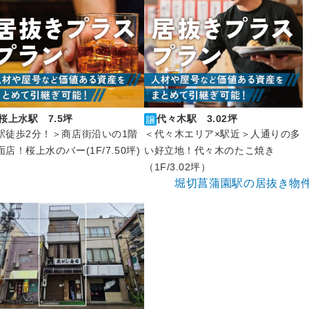
代々木駅 3.02坪
桜上水駅 7.5坪
＜代々木エリア×駅近＞人通りの多
駅徒歩2分！＞商店街沿いの1階
い好立地！代々木のたこ焼き
面店！桜上水のバー(1F/7.50坪)
（1F/3.02坪）
堀切菖蒲園駅の居抜き物