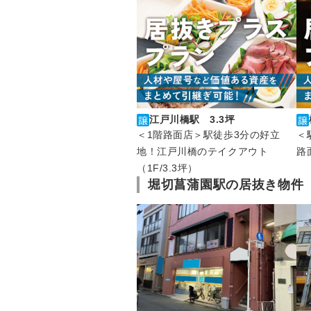
江戸川橋駅 3.3坪
＜1階路面店＞駅徒歩3分の好立
＜
地！江戸川橋のテイクアウト
路
（1F/3.3坪）
堀切菖蒲園駅の居抜き物件