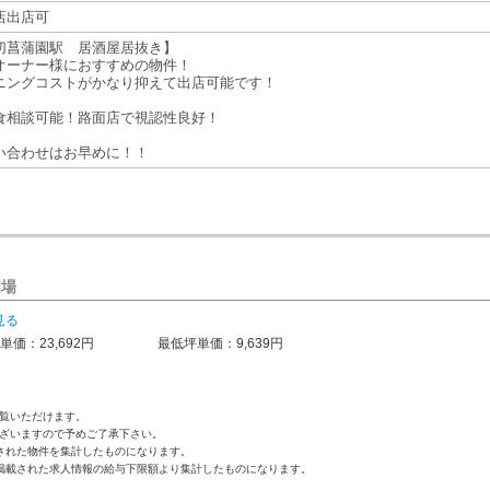
店出店可
切菖蒲園駅 居酒屋居抜き】
オーナー様におすすめの物件！
ニングコストがかなり抑えて出店可能です！
食相談可能！路面店で視認性良好！
い合わせはお早めに！！
相場
見る
単価：23,692円
最低坪単価：9,639円
覧いただけます。
ざいますので予めご了承下さい。
された物件を集計したものになります。
掲載された求人情報の給与下限額より集計したものになります。