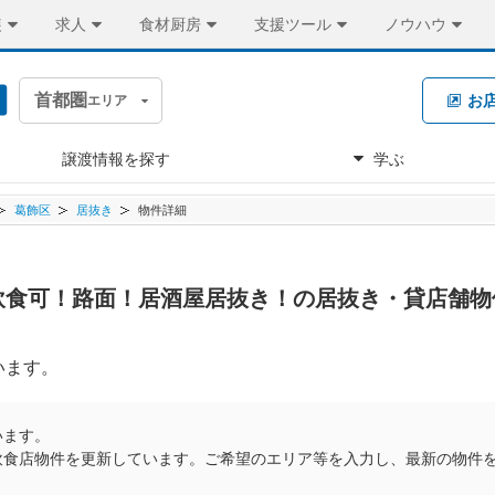
装
求人
食材厨房
支援ツール
ノウハウ
首都圏
お
エリア
譲渡情報を探す
学ぶ
葛飾区
居抜き
物件詳細
 重飲食可！路面！居酒屋居抜き！の居抜き・貸店舗物
います。
います。
飲食店物件を更新しています。ご希望のエリア等を入力し、最新の物件