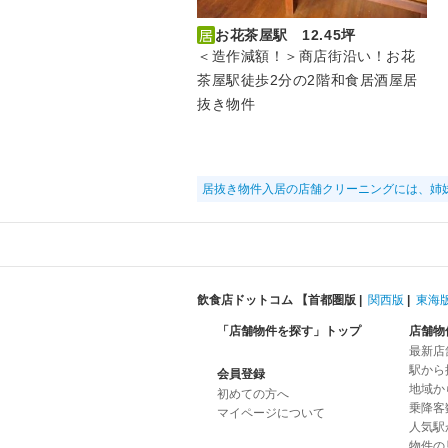
お花茶屋駅 12.45坪
＜造作減額！＞商店街沿い！お花
茶屋駅徒歩2分の2階和食居酒屋居
抜き物件
居抜き物件入居の店舗クリーニングには、姉
飲食店ドットコム 【
首都圏版
|
関西版
|
東海
「店舗物件を探す」トップ
店舗物
最新店
駅から
会員登録
地域か
初めての方へ
乗降客
マイページについて
人気駅
物件の