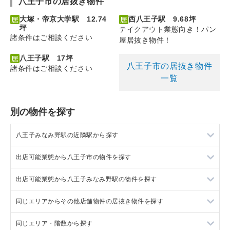
八王子市の居抜き物件
大塚・帝京大学駅 12.74
西八王子駅 9.68坪
坪
テイクアウト業態向き！パン
諸条件はご相談ください
屋居抜き物件！
八王子駅 17坪
八王子市の居抜き物件
諸条件はご相談ください
一覧
別の物件を探す
八王子みなみ野駅の近隣駅から探す
出店可能業態から八王子市の物件を探す
八王子駅の店舗物件・貸店舗・テナント一覧
出店可能業態から八王子みなみ野駅の物件を探す
八王子市の軽飲食を出店可能な店舗物件・貸店舗・テナント一
覧
同じエリアからその他店舗物件の居抜き物件を探す
八王子みなみ野駅の軽飲食を出店可能な店舗物件・貸店舗・テ
八王子市のバー・クラブを出店可能な店舗物件・貸店舗・テナ
ナント一覧
ント一覧
同じエリア・階数から探す
八王子市のその他店舗物件の居抜き店舗物件・貸店舗・テナン