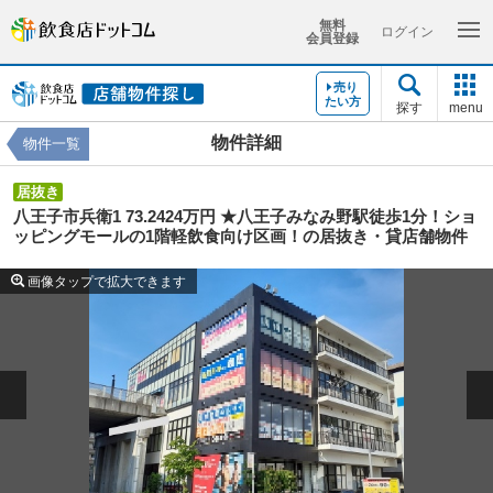
無料
ログイン
会員登録
売り
たい方
探す
menu
物件詳細
物件一覧
居抜き
八王子市兵衛1 73.2424万円 ★八王子みなみ野駅徒歩1分！ショ
ッピングモールの1階軽飲食向け区画！の居抜き・貸店舗物件
画像タップで拡大できます