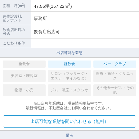
2
2
47.56坪(157.22m
)
面積 坪(m
)
造作譲渡料/
事務所
前テナント
飲食店出店の
飲食店出店可
可否
こだわり条件
出店可能な業態
重飲食
軽飲食
バー・クラブ
サロン（マッサージ・
医療・歯科・クリニッ
美容室・理容室
エステ・ネイルなど）
ク
その他サービス・その
物販・小売
ジム・教室・スタジオ
他
※出店可能業態は、現在情報更新中です。
最新情報は、不動産会社にお問い合わせください。
出店可能な業態を問い合わせる（無料）
備考