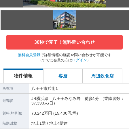
30秒で完了！無料問い合わせ
無料会員登録
で詳細情報の確認や問い合わせが可能です
（すでに会員の方は
ログイン
）
物件情報
客層
周辺飲食店
八王子市兵衛1
所在地
JR横浜線 八王子みなみ野 徒歩1分 （乗降者数：
最寄駅
37,390人/日）
73.242万円 (15,400円/坪)
賃料(坪単価)
地上1階 / 地上4階建
階数/建物