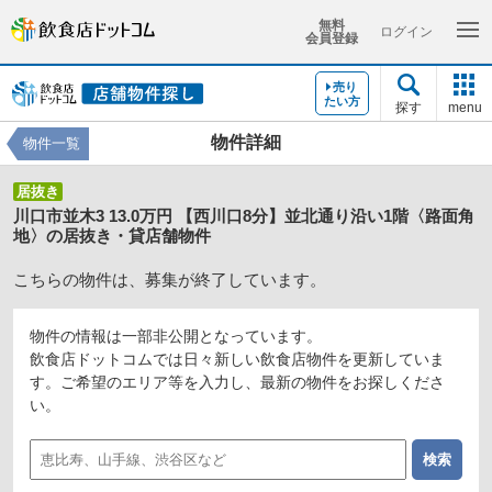
無料
ログイン
会員登録
売り
たい方
探す
menu
物件詳細
物件一覧
居抜き
川口市並木3 13.0万円 【西川口8分】並北通り沿い1階〈路面角
地〉の居抜き・貸店舗物件
こちらの物件は、募集が終了しています。
物件の情報は一部非公開となっています。
飲食店ドットコムでは日々新しい飲食店物件を更新していま
す。ご希望のエリア等を入力し、最新の物件をお探しくださ
い。