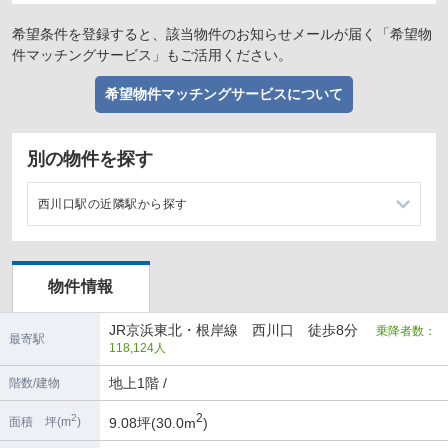
希望条件を登録すると、該当物件のお知らせメールが届く「希望物
件マッチングサービス」もご活用ください。
希望物件マッチングサービスについて
別の物件を探す
西川口駅の近隣駅から探す
川口駅の店舗物件・貸店舗・テナント一覧
物件情報
蕨駅の店舗物件・貸店舗・テナント一覧
JR京浜東北・根岸線 西川口 徒歩8分
乗降者数：
南浦和駅の店舗物件・貸店舗・テナント一覧
最寄駅
118,124人
地上1階 /
階数/建物
2
2
9.08坪(30.0m
)
面積 坪(m
)