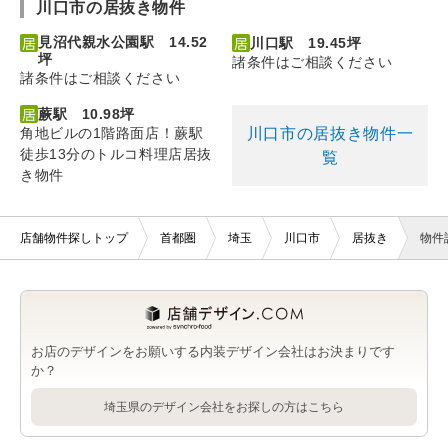
川口市の居抜き物件
見沼代親水公園駅 14.52
川口駅 19.45坪
坪
諸条件はご相談ください
諸条件はご相談ください
蕨駅 10.98坪
川口市の居抜き物件一
角地ビルの1階路面店！蕨駅
徒歩13分のトルコ料理店居抜
覧
き物件
店舗物件探しトップ
首都圏
埼玉
川口市
居抜き
物件
お店のデザインをお願いする内装デザイン会社はお決まりです
か？
埼玉県のデザイン会社をお探しの方はこちら