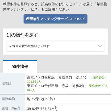
希望条件を登録すると、該当物件のお知らせメールが届く「希望物
件マッチングサービス」もご活用ください。
希望物件マッチングサービスについて
別の物件を探す
赤坂見附駅の近隣駅から探す
青山一丁目駅の店舗物件・貸店舗・テナント一覧
物件情報
溜池山王駅の店舗物件・貸店舗・テナント一覧
東京メトロ銀座線 赤坂見附 徒歩4分
乗降者数：
四ツ谷駅の店舗物件・貸店舗・テナント一覧
121,661人
最寄駅
東京メトロ千代田線 赤坂 徒歩3分
乗降者数：96,
国会議事堂前駅の店舗物件・貸店舗・テナント一覧
842人
地上2階-地上3階 /
階数/建物
2
2
39.82坪(131.64m
)
面積 坪(m
)