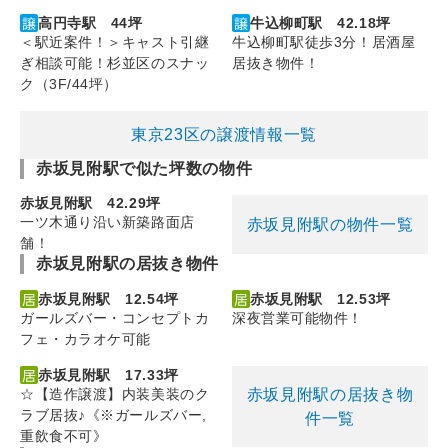
高円寺駅 44坪
牛込柳町駅 42.18坪
＜駅近案件！＞キャスト引継
牛込柳町駅徒歩3分！居酒屋
ぎ相談可能！杉並区のスナッ
居抜き物件！
ク（3F/44坪）
東京23区の譲渡情報一覧
赤坂見附駅で似た坪数の物件
赤坂見附駅 42.29坪
一ツ木通り沿い新築路面店
赤坂見附駅の物件一覧
舗！
赤坂見附駅の居抜き物件
赤坂見附駅 12.54坪
赤坂見附駅 12.53坪
ガールズバー・コンセプトカ
深夜営業可能物件！
フェ・カラオケ可能
赤坂見附駅 17.33坪
赤坂見附駅の居抜き物
☆【造作譲渡】内装美装のク
ラブ居抜♪《※ガールズバー,
件一覧
重飲食不可》