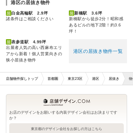
港区の居抜き物件
白金高輪駅 2.9坪
新橋駅 3.6坪
諸条件はご相談ください
新橋駅から徒歩2分！昭和感
あるビルの地下2階！約3.6
坪！
表参道駅 4.99坪
出展者人気の高い西麻布エリ
港区の居抜き物件一覧
アから新着！個人営業向きの
狭小居抜き物件
店舗物件探しトップ
首都圏
東京23区
港区
居抜き
物
お店のデザインをお願いする内装デザイン会社はお決まりです
か？
東京都のデザイン会社をお探しの方はこちら