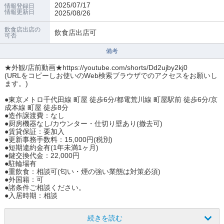
2025/07/17
情報登録日
情報更新日
2025/08/26
飲食店出店の
飲食店出店可
可否
備考
★外観/店前動画★https://youtube.com/shorts/Dd2ujby2kj0
(URLをコピーしお使いのWeb検索ブラウザでのアクセスをお願いし
ます。)
●東京メトロ千代田線 町屋 徒歩6分/都電荒川線 町屋駅前 徒歩6分/京
成本線 町屋 徒歩8分
●造作譲渡費：なし
●厨房機器なし/カウンター・仕切り壁あり(撤去可)
●賃貸保証：要加入
●更新事務手数料：15,000円(税別)
●短期違約金有(1年未満1ヶ月)
●鍵交換代金：22,000円
●駐輪場有
●重飲食：相談可(匂い・煙の強い業態は対策必須)
●外国籍：可
●諸条件ご相談ください。
●入居時期：相談
続きを読む