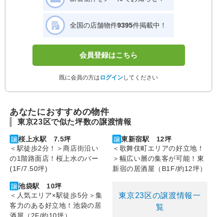
全国の店舗物件
9395
件掲載中！
会員登録はこちら
既に会員の方は
ログイン
してください
あなたにおすすめの物件
東京23区で似た坪数の譲渡情報
桜上水駅 7.5坪
東新宿駅 12坪
＜駅徒歩2分！＞商店街沿い
＜歌舞伎町エリアの好立地！
の1階路面店！桜上水のバー
＞幅広い層の集客が可能！東
(1F/7.50坪)
新宿の居酒屋（B1F/約12坪）
池袋駅 10坪
東京23区の譲渡情報一
＜人気エリア×駅徒歩5分＞集
客力のある好立地！池袋の居
覧
酒屋（2F/約10坪）