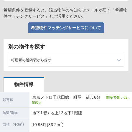
希望条件を登録すると、該当物件のお知らせメールが届く「希望物
件マッチングサービス」もご活用ください。
希望物件マッチングサービスについて
別の物件を探す
町屋駅の近隣駅から探す
西日暮里駅の店舗物件・貸店舗・テナント一覧
物件情報
北千住駅の店舗物件・貸店舗・テナント一覧
東京メトロ千代田線 町屋 徒歩6分
乗降者数：62,
新三河島駅の店舗物件・貸店舗・テナント一覧
最寄駅
880人
千駄木駅の店舗物件・貸店舗・テナント一覧
地下1階 / 地上13地下1階建
階数/建物
2
2
10.95坪(36.2m
)
面積 坪(m
)