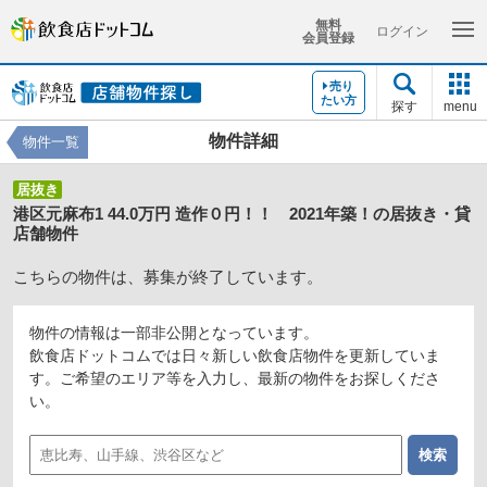
無料
ログイン
会員登録
売り
たい方
探す
menu
物件詳細
物件一覧
居抜き
港区元麻布1 44.0万円 造作０円！！ 2021年築！の居抜き・貸
店舗物件
こちらの物件は、募集が終了しています。
物件の情報は一部非公開となっています。
飲食店ドットコムでは日々新しい飲食店物件を更新していま
す。ご希望のエリア等を入力し、最新の物件をお探しくださ
い。