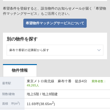
希望条件を登録すると、該当物件のお知らせメールが届く「希望物
件マッチングサービス」もご活用ください。
希望物件マッチングサービスについて
別の物件を探す
麻布十番駅の近隣駅から探す
六本木一丁目駅の店舗物件・貸店舗・テナント一覧
物件情報
白金高輪駅の店舗物件・貸店舗・テナント一覧
東京メトロ南北線 麻布十番 徒歩4分
乗降者数：
赤羽橋駅の店舗物件・貸店舗・テナント一覧
最寄駅
49,265人
六本木駅の店舗物件・貸店舗・テナント一覧
地上5階 / 地上8階建
階数/建物
2
2
11.69坪(38.65m
)
面積 坪(m
)