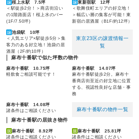
桜上水駅 7.5坪
東新宿駅 12坪
＜駅徒歩2分！＞商店街沿い
＜歌舞伎町エリアの好立地！
の1階路面店！桜上水のバー
＞幅広い層の集客が可能！東
(1F/7.50坪)
新宿の居酒屋（B1F/約12坪）
池袋駅 10坪
東京23区の譲渡情報一
＜人気エリア×駅徒歩5分＞集
客力のある好立地！池袋の居
覧
酒屋（2F/約10坪）
麻布十番駅で似た坪数の物件
麻布十番駅 10.75坪
麻布十番駅 14.07坪
軽飲食ご相談可能です！
麻布十番駅徒歩2分。麻布十
番商店街至近の好立地に位置
する、視認性良好な店舗・事
務
麻布十番駅 14.08坪
麻布十番駅の物件一覧
諸条件はご相談ください
麻布十番駅の居抜き物件
麻布十番駅 8.92坪
麻布十番駅 25.81坪
諸条件はご相談ください
諸条件はご相談ください