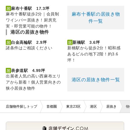
麻布十番駅 17.3坪
麻布十番駅の居抜き物
麻布十番駅徒歩2分｜会員制
ワインバー居抜き！厨房充
件一覧
実・即営業可能の物件！
港区の居抜き物件
白金高輪駅 2.9坪
新橋駅 3.6坪
諸条件はご相談ください
新橋駅から徒歩2分！昭和感
あるビルの地下2階！約3.6
坪！
表参道駅 4.99坪
出展者人気の高い西麻布エリ
港区の居抜き物件一覧
アから新着！個人営業向きの
狭小居抜き物件
店舗物件探しトップ
首都圏
東京23区
港区
居抜き
物