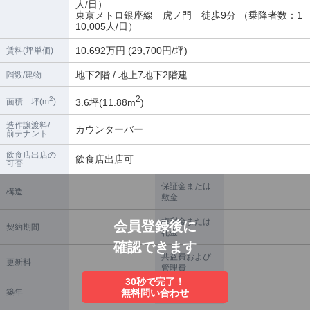
人/日）
東京メトロ銀座線 虎ノ門 徒歩9分 （乗降者数：1
10,005人/日）
10.692万円 (29,700円/坪)
賃料(坪単価)
地下2階 / 地上7地下2階建
階数/建物
2
2
3.6坪(11.88m
)
面積 坪(m
)
造作譲渡料/
カウンターバー
前テナント
飲食店出店の
飲食店出店可
可否
保証金または
構造
敷金
権利金または
会員登録後に
契約期間
礼金
確認できます
共益費および
更新料
管理費
30秒で完了！
築年
無料問い合わせ
償却