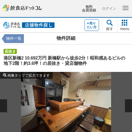
無料
ログイン
会員登録
売り
たい方
探す
menu
物件詳細
物件一覧
居抜き
港区新橋2 10.692万円 新橋駅から徒歩2分！昭和感あるビルの
地下2階！約3.6坪！の居抜き・貸店舗物件
画像タップで拡大できます