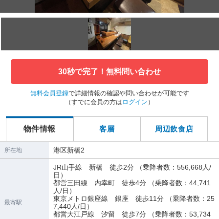
30秒で完了！無料問い合わせ
無料会員登録
で詳細情報の確認や問い合わせが可能です
（すでに会員の方は
ログイン
）
物件情報
客層
周辺飲食店
港区新橋2
所在地
JR山手線 新橋 徒歩2分 （乗降者数：556,668人/
日）
都営三田線 内幸町 徒歩4分 （乗降者数：44,741
人/日）
東京メトロ銀座線 銀座 徒歩11分 （乗降者数：25
最寄駅
7,440人/日）
都営大江戸線 汐留 徒歩7分 （乗降者数：53,734