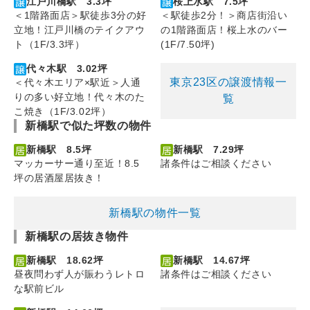
江戸川橋駅 3.3坪
桜上水駅 7.5坪
＜1階路面店＞駅徒歩3分の好
＜駅徒歩2分！＞商店街沿い
立地！江戸川橋のテイクアウ
の1階路面店！桜上水のバー
ト（1F/3.3坪）
(1F/7.50坪)
代々木駅 3.02坪
東京23区の譲渡情報一
＜代々木エリア×駅近＞人通
りの多い好立地！代々木のた
覧
こ焼き（1F/3.02坪）
新橋駅で似た坪数の物件
新橋駅 8.5坪
新橋駅 7.29坪
マッカーサー通り至近！8.5
諸条件はご相談ください
坪の居酒屋居抜き！
新橋駅の物件一覧
新橋駅の居抜き物件
新橋駅 18.62坪
新橋駅 14.67坪
昼夜問わず人が賑わうレトロ
諸条件はご相談ください
な駅前ビル