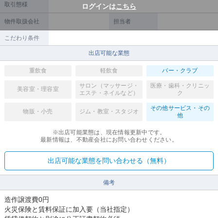
取引態様
ログインは
こちら
物件取扱会社
担当者
こだわり条件
出店可能な業態
重飲食
軽飲食
バー・クラブ
サロン（マッサージ・
医療・歯科・クリニッ
美容室・理容室
エステ・ネイルなど）
ク
その他サービス・その
物販・小売
ジム・教室・スタジオ
他
※出店可能業態は、現在情報更新中です。
最新情報は、不動産会社にお問い合わせください。
出店可能な業態を問い合わせる（無料）
備考
造作譲渡費0円
火災保険と賃料保証に加入要（当社指定）