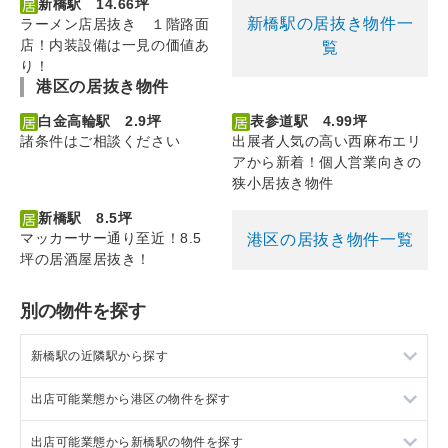
新橋駅 14.66坪
新橋駅の居抜き物件一
ラーメン店居抜き １階路面
店！内装設備は一見の価値あ
覧
り！
港区の居抜き物件
白金高輪駅 2.9坪
表参道駅 4.99坪
諸条件はご相談ください
出展者人気の高い西麻布エリ
アから新着！個人営業向きの
狭小居抜き物件
新橋駅 8.5坪
マッカーサー通り至近！8.5
港区の居抜き物件一覧
坪の居酒屋居抜き！
別の物件を探す
新橋駅の近隣駅から探す
出店可能業態から港区の物件を探す
有楽町駅の店舗物件・貸店舗・テナント一覧
出店可能業態から新橋駅の物件を探す
浜松町駅の店舗物件・貸店舗・テナント一覧
港区のバー・クラブを出店可能な店舗物件・貸店舗・テナント