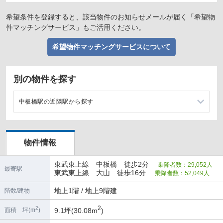
希望条件を登録すると、該当物件のお知らせメールが届く「希望物
件マッチングサービス」もご活用ください。
希望物件マッチングサービスについて
別の物件を探す
中板橋駅の近隣駅から探す
ときわ台駅の店舗物件・貸店舗・テナント一覧
物件情報
大山駅の店舗物件・貸店舗・テナント一覧
東武東上線 中板橋 徒歩2分
乗降者数：29,052人
上板橋駅の店舗物件・貸店舗・テナント一覧
最寄駅
東武東上線 大山 徒歩16分
乗降者数：52,049人
下板橋駅の店舗物件・貸店舗・テナント一覧
地上1階 / 地上9階建
階数/建物
2
2
9.1坪(30.08m
)
面積 坪(m
)