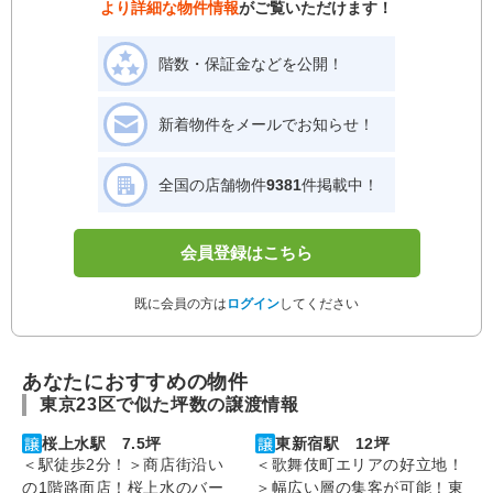
より詳細な物件情報
がご覧いただけます！
階数・保証金などを公開！
新着物件をメールでお知らせ！
全国の店舗物件
9381
件掲載中！
会員登録はこちら
既に会員の方は
ログイン
してください
あなたにおすすめの物件
東京23区で似た坪数の譲渡情報
桜上水駅 7.5坪
東新宿駅 12坪
＜駅徒歩2分！＞商店街沿い
＜歌舞伎町エリアの好立地！
の1階路面店！桜上水のバー
＞幅広い層の集客が可能！東