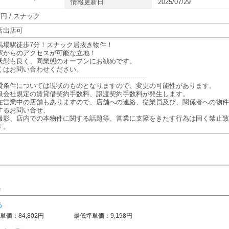
情報更新日
2025/07/29
万円 / スナック
店出店可
馬場駅徒歩7分！スナック居抜き物件！
駅からのアクセスが可能な立地！
状態も良く、同業態のオープンにお勧めです。
くはお問い合わせください。
------------------------------------------------------------------------
貸条件については現状のものとなりますので、変更の可能性があります。
扱会社規定の賃貸借契約手数料、譲渡契約手数料が発生します。
在営業中の店舗もありますので、店舗への連絡、従業員及び、関係者への物件
するお問い合せ、
撮影、店内での本物件に関する話題等、営業に支障をきたす行為は固く禁止致
す。
場
る
単価：84,802円
最低坪単価：9,198円