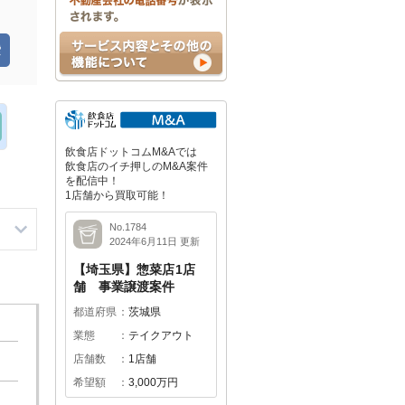
飲食店ドットコムM&Aでは
飲食店のイチ押しのM&A案件
を配信中！
1店舗から買取可能！
No.1784
2024年6月11日 更新
【埼玉県】惣菜店1店
舗 事業譲渡案件
都道府県
茨城県
業態
テイクアウト
店舗数
1店舗
希望額
3,000万円