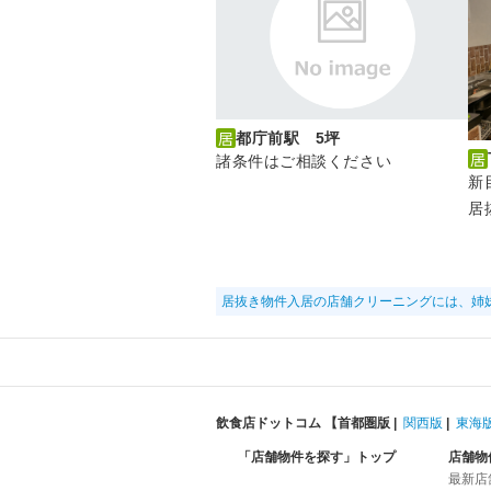
都庁前駅 5坪
諸条件はご相談ください
新
居
居抜き物件入居の店舗クリーニングには、姉
飲食店ドットコム 【
首都圏版
|
関西版
|
東海
「店舗物件を探す」トップ
店舗物
最新店