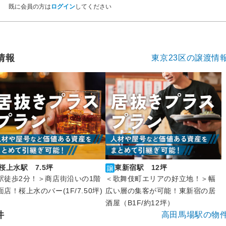
既に会員の方は
ログイン
してください
情報
東京23区の譲渡情
東新宿駅 12坪
桜上水駅 7.5坪
＜歌舞伎町エリアの好立地！＞幅
駅徒歩2分！＞商店街沿いの1階
広い層の集客が可能！東新宿の居
面店！桜上水のバー(1F/7.50坪)
酒屋（B1F/約12坪）
件
高田馬場駅の物