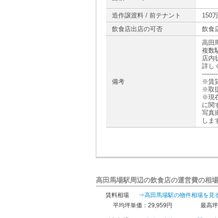
造作譲渡料 / 前テナント
150
飲食店出店の可否
飲食
高田
複数
店内
詳し
--------
備考
※賃
※取
※現
に関
写真
しま
高田馬場駅周辺の飲食店の運営費の相
賃料相場
⇒高田馬場駅の物件相場を見
平均坪単価：29,959円
最高坪