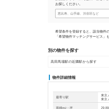
お探しください。
希望条件を登録すると、該当物件
「希望物件マッチングサービス」
別の物件を探す
高田馬場駅の近隣駅から探す
早稲田駅の店舗物件・貸店舗・テ
物件詳細情報
落合駅の店舗物件・貸店舗・テナ
新大久保駅の店舗物件・貸店舗・
東京
最寄り駅
東京
目白駅の店舗物件・貸店舗・テナ
面積m
・坪
29.8
2