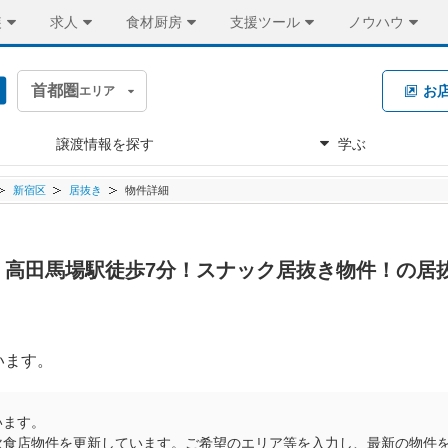
装
求人
食材厨房
支援ツール
ノウハウ
首都圏
お
エリア
譲渡情報を探す
学ぶ
新宿区
居抜き
物件詳細
万円 高田馬場駅徒歩7分！スナック居抜き物件！の居
います。
います。
飲食店物件を更新しています。ご希望のエリア等を入力し、最新の物件