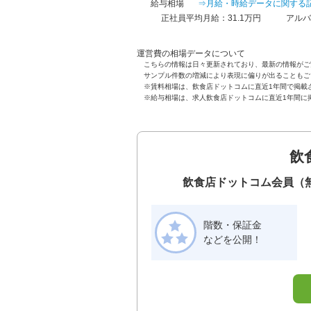
給与相場
⇒月給・時給データに関する
正社員平均月給：31.1万円
アルバ
運営費の相場データについて
こちらの情報は日々更新されており、最新の情報がご
サンプル件数の増減により表現に偏りが出ることもご
※賃料相場は、飲食店ドットコムに直近1年間で掲載
※給与相場は、求人飲食店ドットコムに直近1年間に
飲
飲食店ドットコム会員（
階数・保証金
などを公開！