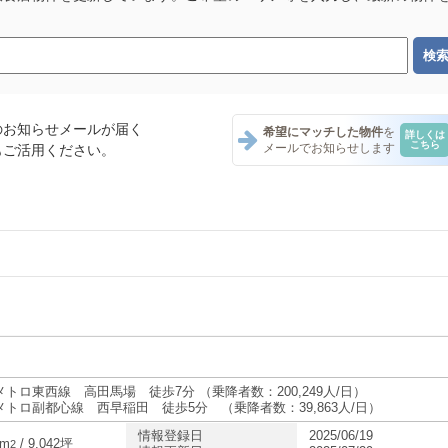
のお知らせメールが届く
希望にマッチした物件
を
詳しくは
こちら
メールでお知らせします
もご活用ください。
ナント一覧
ント一覧
テナント一覧
メトロ東西線 高田馬場 徒歩7分 （乗降者数：200,249人/日）
メトロ副都心線 西早稲田 徒歩5分 （乗降者数：39,863人/日）
情報登録日
2025/06/19
ント一覧
9m
/ 9.042坪
2