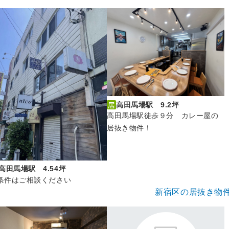
高田馬場駅 9.2坪
⾼⽥⾺場駅徒歩９分 カレー屋の
居抜き物件！
高田馬場駅 4.54坪
条件はご相談ください
新宿区の居抜き物