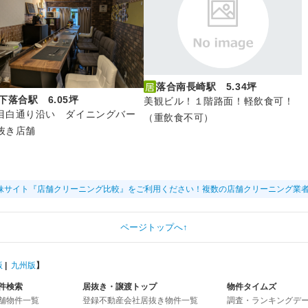
落合南長崎駅 5.34坪
下落合駅 6.05坪
美観ビル！１階路面！軽飲食可！
目白通り沿い ダイニングバー
（重飲食不可）
抜き店舗
妹サイト『店舗クリーニング比較』をご利用ください！複数の店舗クリーニング業
ページトップへ↑
版
|
九州版
】
件検索
居抜き・譲渡トップ
物件タイムズ
舗物件一覧
登録不動産会社居抜き物件一覧
調査・ランキングデ