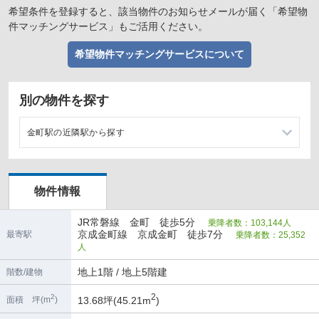
希望条件を登録すると、該当物件のお知らせメールが届く「希望物
件マッチングサービス」もご活用ください。
希望物件マッチングサービスについて
別の物件を探す
金町駅の近隣駅から探す
亀有駅の店舗物件・貸店舗・テナント一覧
物件情報
綾瀬駅の店舗物件・貸店舗・テナント一覧
JR常磐線 金町 徒歩5分
乗降者数：103,144人
京成金町線 京成金町 徒歩7分
最寄駅
乗降者数：25,352
人
地上1階 / 地上5階建
階数/建物
2
2
13.68坪(45.21m
)
面積 坪(m
)