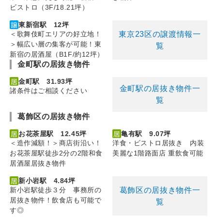
ビストロ（3F/18.21坪）
東新宿駅 12坪
東京23区の譲渡情報一
＜歌舞伎町エリアの好立地！
＞幅広い層の集客が可能！東
覧
新宿の居酒屋（B1F/約12坪）
金町駅の居抜き物件
金町駅 31.93坪
金町駅の居抜き物件一
諸条件はご相談ください
覧
葛飾区の居抜き物件
お花茶屋駅 12.45坪
亀有駅 9.07坪
＜造作減額！＞商店街沿い！
洋食・ビストロ居抜き 内装
お花茶屋駅徒歩2分の2階和食
美麗な1階路面店 重飲食可能
居酒屋居抜き物件
新小岩駅 4.84坪
葛飾区の居抜き物件一
新小岩駅徒歩３分 事務所の
居抜き物件！飲食店も可能で
覧
す◎