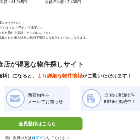
単価：41,045円
最低坪単価：7,438円
覧いただけます。
ざいますので予めご了承下さい。
された物件を集計したものになります。
掲載された求人情報の給与下限額より集計したものになります。
食店が得意な物件探しサイト
無料）になると、
より詳細な物件情報
がご覧いただけます！
新着物件を
全国の店舗物件
メールでお知らせ！
9375
件掲載中！
会員登録はこちら
既に会員の方は
ログイン
してください