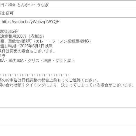
万円 / 和食 とんかつ・うなぎ
店出店可
ttps://youtu.be/yWpovqTWYQE
立駅徒歩2分
作譲渡費用300万（応相談）
国籍、重飲食相談可（カレー・ラーメン業種重複NG）
渡し時期：2025年6月1日以降
条件は変更の場合もございます。
フラ
50A・動力60A・グリスト埋設・ダクト屋上
+++++++++++++++++++++++++++++
察のお申込は日程調整の都合上前もってご連絡ください。
問い合わせ頂くタイミングにより、決まってしまっている場合がございます。