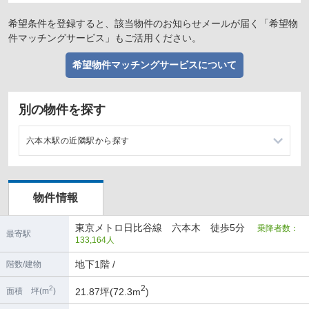
希望条件を登録すると、該当物件のお知らせメールが届く「希望物
件マッチングサービス」もご活用ください。
希望物件マッチングサービスについて
別の物件を探す
六本木駅の近隣駅から探す
広尾駅の店舗物件・貸店舗・テナント一覧
物件情報
神谷町駅の店舗物件・貸店舗・テナント一覧
東京メトロ日比谷線 六本木 徒歩5分
乗降者数：
麻布十番駅の店舗物件・貸店舗・テナント一覧
最寄駅
133,164人
青山一丁目駅の店舗物件・貸店舗・テナント一覧
地下1階 /
階数/建物
2
2
21.87坪(72.3m
)
面積 坪(m
)