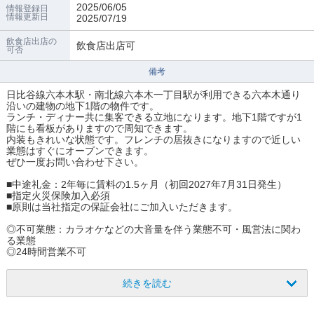
2025/06/05
情報登録日
情報更新日
2025/07/19
飲食店出店の
飲食店出店可
可否
備考
日比谷線六本木駅・南北線六本木一丁目駅が利用できる六本木通り
沿いの建物の地下1階の物件です。
ランチ・ディナー共に集客できる立地になります。地下1階ですが1
階にも看板がありますので周知できます。
内装もきれいな状態です。フレンチの居抜きになりますので近しい
業態はすぐにオープンできます。
ぜひ一度お問い合わせ下さい。
■中途礼金：2年毎に賃料の1.5ヶ月（初回2027年7月31日発生）
■指定火災保険加入必須
■原則は当社指定の保証会社にご加入いただきます。
◎不可業態：カラオケなどの大音量を伴う業態不可・風営法に関わ
る業態
◎24時間営業不可
続きを読む