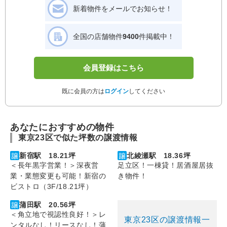
新着物件をメールでお知らせ！
全国の店舗物件
9400
件掲載中！
会員登録はこちら
既に会員の方は
ログイン
してください
あなたにおすすめの物件
東京23区で似た坪数の譲渡情報
新宿駅 18.21坪
北綾瀬駅 18.36坪
＜長年黒字営業！＞深夜営
足立区！一棟貸！居酒屋居抜
業・業態変更も可能！新宿の
き物件！
ビストロ（3F/18.21坪）
蒲田駅 20.56坪
＜角立地で視認性良好！＞レ
東京23区の譲渡情報一
ンタルなし！リースなし！蒲