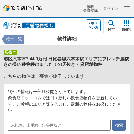
無料
ログイン
会員登録
売り
たい方
探す
menu
物件詳細
物件一覧
居抜き
港区六本木3 44.0万円 日比谷線六本木駅エリアにフレンチ居抜
きの美内装物件出ました！の居抜き・貸店舗物件
こちらの物件は、募集が終了しています。
物件の情報は一部非公開となっています。
飲食店ドットコムでは日々新しい飲食店物件を更新していま
す。ご希望のエリア等を入力し、最新の物件をお探しくださ
い。