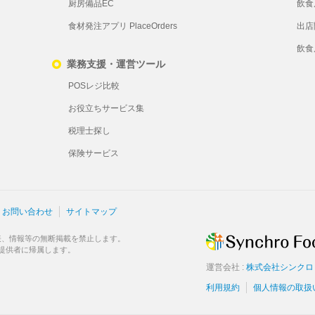
厨房備品EC
飲食
食材発注アプリ PlaceOrders
出店
飲食
業務支援・運営ツール
POSレジ比較
お役立ちサービス集
税理士探し
保険サービス
お問い合わせ
サイトマップ
表、情報等の無断掲載を禁止します。
提供者に帰属します。
運営会社 :
株式会社シンクロ
利用規約
個人情報の取扱