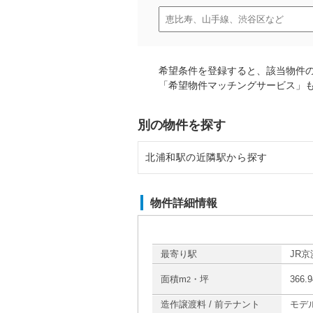
希望条件を登録すると、該当物件
「希望物件マッチングサービス」
別の物件を探す
北浦和駅の近隣駅から探す
浦和駅の店舗物件・貸店舗・テナ
物件詳細情報
与野駅の店舗物件・貸店舗・テナ
南浦和駅の店舗物件・貸店舗・テ
最寄り駅
JR京
面積m
・坪
366.
2
さいたま新都心駅の店舗物件・貸
造作譲渡料 / 前テナント
モデ