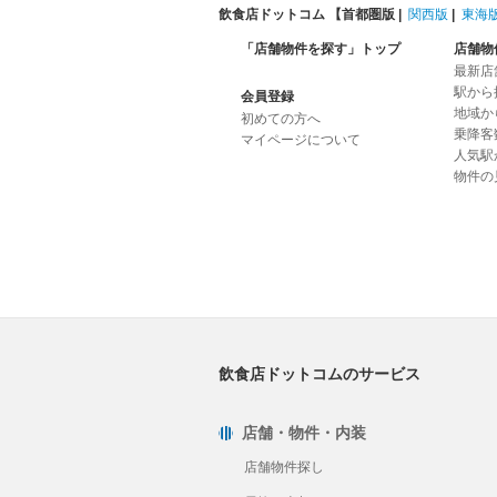
飲食店ドットコム 【
首都圏版
|
関西版
|
東海
「店舗物件を探す」トップ
店舗物
最新店
駅から
会員登録
地域か
初めての方へ
乗降客
マイページについて
人気駅
物件の
飲食店ドットコムのサービス
店舗・物件・内装
店舗物件探し