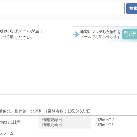
のお知らせメールが届く
希望にマッチした物件
を
詳しくは
こちら
メールでお知らせします
もご活用ください。
ント一覧
ント一覧
ナント一覧
浜東北・根岸線 北浦和 （乗降者数：105,348人/日）
情報登録日
2025/06/17
94m
/ 111坪
2
情報更新日
2025/09/11
店舗・テナント一覧
ルルーム