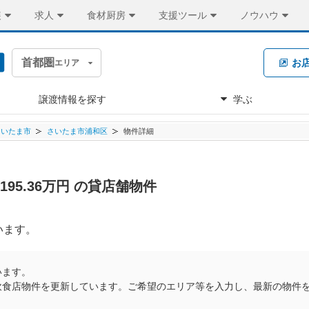
装
求人
食材厨房
支援ツール
ノウハウ
首都圏
お
エリア
譲渡情報を探す
学ぶ
さいたま市
さいたま市浦和区
物件詳細
95.36万円 の貸店舗物件
います。
います。
飲食店物件を更新しています。ご希望のエリア等を入力し、最新の物件