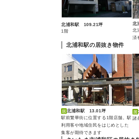
北
北浦和駅 109.21坪
北
1階
済
北浦和駅の居抜き物件
北浦和駅 13.01坪
駅前繁華街に位置する1階店舗。駅
諸
利用客や地域住民をはじめとした
集客が期待できます