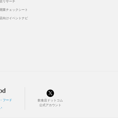
店リサーチ
開業チェックシート
店向けイベントナビ
・フード
飲食店ドットコム
公式アカウント
い