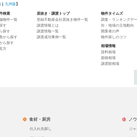
版
|
九州版
】
件検索
居抜き・譲渡トップ
物件タイムズ
舗物件一覧
登録不動産会社居抜き物件一覧
調査・ランキングデ
探す
譲渡情報とは
街・地域の立地動向
ら探す
譲渡情報一覧
開業者の声
数から探す
譲渡成功事例一覧
物件探しのコツ
から探す
相場情報
見方
賃料相場
面積相場
譲渡額相場
食材・厨房
ノウ
仕入れ先探し
ジャ