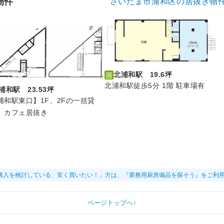
物件
さいたま市浦和区の居抜き物
北浦和駅 19.6坪
北浦和駅徒歩5分 1階 駐車場有
浦和駅 23.53坪
浦和駅東口】1F、2Fの一括貸
。カフェ居抜き
購入を検討している、安く買いたい！」方は、『業務用厨房備品を探そう』をご利
ページトップへ↑