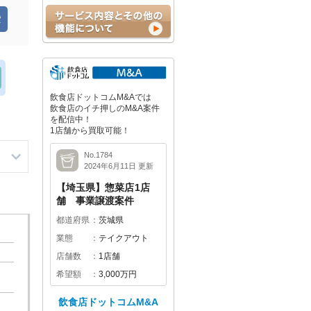
飲食店ドットコムM&Aでは
飲食店のイチ押しのM&A案件
を配信中！
1店舗から買取可能！
No.1784
2024年6月11日 更新
【埼玉県】惣菜店1店
舗 事業譲渡案件
都道府県
茨城県
業態
テイクアウト
店舗数
1店舗
希望額
3,000万円
飲食店ドットコムM&A