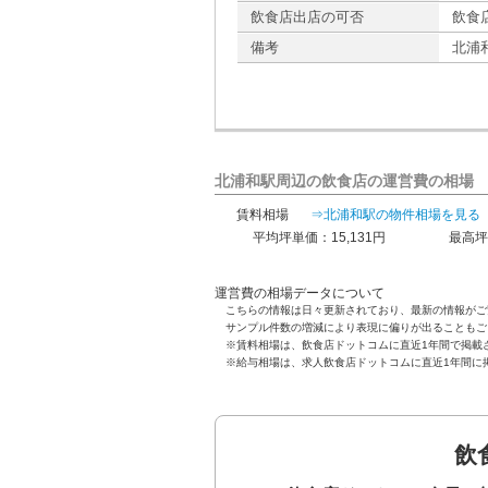
飲食店出店の可否
飲食
備考
北浦
北浦和駅周辺の飲食店の運営費の相場
賃料相場
⇒北浦和駅の物件相場を見る
平均坪単価：15,131円
最高坪
運営費の相場データについて
こちらの情報は日々更新されており、最新の情報がご
サンプル件数の増減により表現に偏りが出ることもご
※賃料相場は、飲食店ドットコムに直近1年間で掲載
※給与相場は、求人飲食店ドットコムに直近1年間に
飲