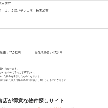
店出店可
和 １、２階パチンコ店 検査済有
単価：47,082円
最低坪単価：4,724円
覧いただけます。
ざいますので予めご了承下さい。
された物件を集計したものになります。
掲載された求人情報の給与下限額より集計したものになります。
食店が得意な物件探しサイト