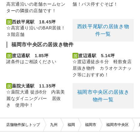
高宮通沿いの老舗ホームセン
舗！バス停すぐそば！
ターの隣接の店舗です！
西鉄平尾駅 18.45坪
西鉄平尾駅の居抜き物
☆高宮通り沿いのBAR居抜！
件一覧
３階店舗
福岡市中央区の居抜き物件
渡辺通駅 1.85坪
渡辺通駅 5.14坪
諸条件はご相談ください
☆渡辺通徒歩６分 軽飲食店
居抜き物件 カラオケスナッ
ク等におすすめ！
薬院大通駅 11.35坪
福岡市中央区の居抜き
☆薬院大通 徒歩8分 内装美
麗なダイニングバー 居抜
物件一覧
き 使用中！
店舗物件探しトップ
九州
福岡
福岡市
福岡市中央区