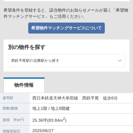
希望条件を登録すると、該当物件のお知らせメールが届く「希望物
件マッチングサービス」もご活用ください。
希望物件マッチングサービスについて
別の物件を探す
西鉄平尾駅の近隣駅から探す
高宮駅の店舗物件・貸店舗・テナント一覧
物件情報
薬院駅の店舗物件・貸店舗・テナント一覧
西日本鉄道天神大牟田線 西鉄平尾 徒歩6分
最寄駅
大橋駅の店舗物件・貸店舗・テナント一覧
地上1階 / 地上8階建
階数/建物
西鉄福岡（天神）駅の店舗物件・貸店舗・テナント一覧
2
2
25.36坪(83.84m
)
面積 坪(m
)
2025/06/27
情報登録日