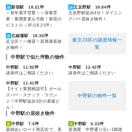
新宿駅 18.21坪
五反野駅 18.84坪
＜長年黒字営業！＞深夜営
五反野駅徒歩4分！ダイニン
業・業態変更も可能！新宿の
グバー居抜き物件！
ビストロ（3F/18.21坪）
北綾瀬駅 18.36坪
東京23区の譲渡情報一
足立区！一棟貸！居酒屋居抜
覧
き物件！
中野駅で似た坪数の物件
中野駅 11.92坪
中野駅 12.42坪
諸条件はご相談ください
諸条件はご相談ください
中野駅 11.41坪
【ナイト業態相談可】ガール
ズバー・スナック・ラウン
中野駅の物件一覧
ジ！中野駅徒歩3分の新築ビ
ル！
中野駅の居抜き物件
中野駅 7.4坪
中野駅 6.32坪
薬師あいロード商店街で、美
居酒屋 中野通り沿い1階路