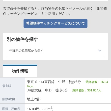
希望条件を登録すると、該当物件のお知らせメールが届く「希望物
件マッチングサービス」もご活用ください。
希望物件マッチングサービスについて
別の物件を探す
中野駅の近隣駅から探す
落合駅の店舗物件・貸店舗・テナント一覧
物件情報
高円寺駅の店舗物件・貸店舗・テナント一覧
東京メトロ東西線 中野 徒歩6分
乗降者数：163,4
東中野駅の店舗物件・貸店舗・テナント一覧
最寄駅
67人
JR総武線 中野 徒歩6分
乗降者数：301,814人
高田馬場駅の店舗物件・貸店舗・テナント一覧
地上2階 /
階数/建物
2
2
16.03坪(53.0m
)
面積 坪(m
)