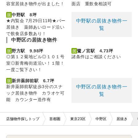
容室居抜き物件が出ました！
面店 重飲食相談可
中野駅 8坪
中野駅の居抜き物件一
★内覧会 7月29日11時★バー
居抜き 薬師あいロード沿い
覧
で飲食店多数あり！
中野区の居抜き物件
野方駅 9.98坪
鷺ノ宮駅 4.73坪
◎第１２菊地ビル◎１０１号
諸条件はご相談ください
室◎新青梅街道沿い！１階！
一度ご覧下さい！
新井薬師前駅 6.7坪
中野区の居抜き物件一
新井薬師前駅徒歩3分のスナ
ック居抜き物件 カラオケ可
覧
能 カウンター造作有
店舗物件探しトップ
首都圏
東京23区
中野区
居抜き