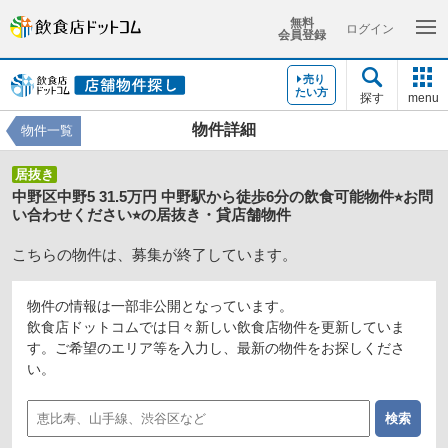
無料
ログイン
会員登録
売り
たい方
探す
menu
物件詳細
物件一覧
居抜き
中野区中野5 31.5万円 中野駅から徒歩6分の飲食可能物件⭐︎お問
い合わせください⭐︎の居抜き・貸店舗物件
こちらの物件は、募集が終了しています。
物件の情報は一部非公開となっています。
飲食店ドットコムでは日々新しい飲食店物件を更新していま
す。ご希望のエリア等を入力し、最新の物件をお探しくださ
い。