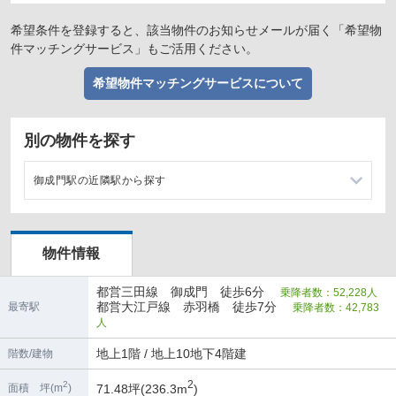
希望条件を登録すると、該当物件のお知らせメールが届く「希望物
件マッチングサービス」もご活用ください。
希望物件マッチングサービスについて
別の物件を探す
御成門駅の近隣駅から探す
内幸町駅の店舗物件・貸店舗・テナント一覧
物件情報
芝公園駅の店舗物件・貸店舗・テナント一覧
都営三田線 御成門 徒歩6分
乗降者数：52,228人
日比谷駅の店舗物件・貸店舗・テナント一覧
都営大江戸線 赤羽橋 徒歩7分
最寄駅
乗降者数：42,783
人
三田駅の店舗物件・貸店舗・テナント一覧
地上1階 / 地上10地下4階建
階数/建物
2
2
71.48坪(236.3m
)
面積 坪(m
)