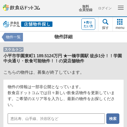
無料
ログイン
会員登録
売り
たい方
探す
menu
物件詳細
物件一覧
スケルトン
小平市学園東町1 189.5124万円 ★一橋学園駅 徒歩1分！！学園
中央通り・飲食可能物件！！の貸店舗物件
こちらの物件は、募集が終了しています。
物件の情報は一部非公開となっています。
飲食店ドットコムでは日々新しい飲食店物件を更新していま
す。ご希望のエリア等を入力し、最新の物件をお探しくださ
い。