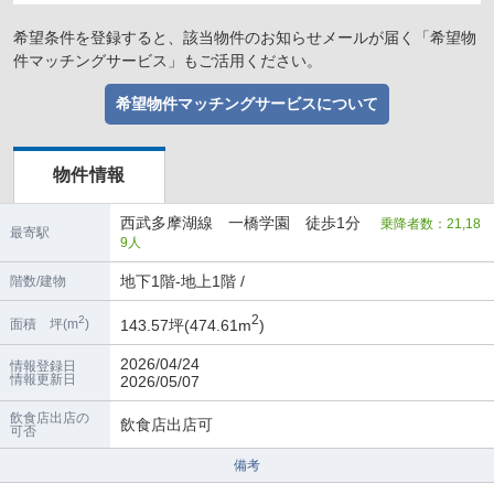
希望条件を登録すると、該当物件のお知らせメールが届く「希望物
件マッチングサービス」もご活用ください。
希望物件マッチングサービスについて
物件情報
西武多摩湖線 一橋学園 徒歩1分
乗降者数：21,18
最寄駅
9人
地下1階-地上1階 /
階数/建物
2
2
143.57坪(474.61m
)
面積 坪(m
)
2026/04/24
情報登録日
情報更新日
2026/05/07
飲食店出店の
飲食店出店可
可否
備考