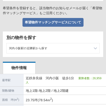
希望条件を登録すると、該当物件のお知らせメールが届く「希望物
件マッチングサービス」もご活用ください。
希望物件マッチングサービスについて
別の物件を探す
河内小阪駅の近隣駅から探す
八戸ノ里駅の店舗物件・貸店舗・テナント一覧
物件情報
河内永和駅の店舗物件・貸店舗・テナント一覧
近鉄奈良線 河内小阪 徒歩1分
乗降者数：26,959
若江岩田駅の店舗物件・貸店舗・テナント一覧
最寄駅
人
布施駅の店舗物件・貸店舗・テナント一覧
地上1階-地上2階 / 地上2階建
階数/建物
2
2
23.75坪(78.54m
)
面積 坪(m
)