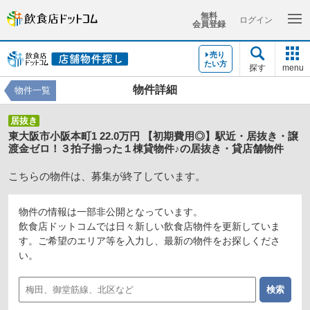
無料
ログイン
会員登録
売り
たい方
探す
menu
物件詳細
物件一覧
居抜き
東大阪市小阪本町1 22.0万円 【初期費用◎】駅近・居抜き・譲
渡金ゼロ！３拍子揃った１棟貸物件♪の居抜き・貸店舗物件
こちらの物件は、募集が終了しています。
物件の情報は一部非公開となっています。
飲食店ドットコムでは日々新しい飲食店物件を更新していま
す。ご希望のエリア等を入力し、最新の物件をお探しくださ
い。