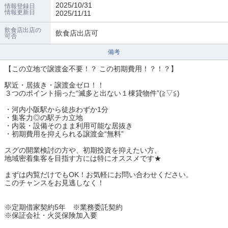
2025/10/31
情報登録日
情報更新日
2025/11/11
飲食店出店の
飲食店出店可
可否
備考
【この立地で譲渡金不要！？ この初期費用！？！？】
駅近・居抜き・譲渡金ゼロ！！
３つのポイント揃った“滅多と出ない１棟貸物件”(≧▽≦)
・河内小阪駅から徒歩わずか1分
・集客力◎の駅チカ立地
・内装・設備そのまま利用可能な居抜き
・初期費用を抑えられる譲渡金“無料”
スグの開業検討の方や、初期投資を抑えたい方、
地域密着集客を目指す方には特にオススメです★
まずは内覧だけでもOK！お気軽にお問い合わせください。
このチャンスをお見逃しなく！
※定期借家契約5年 ※業務委託契約
※保証会社・火災保険加入要