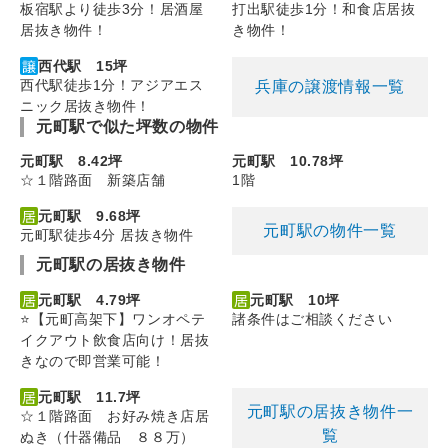
板宿駅より徒歩3分！居酒屋
打出駅徒歩1分！和食店居抜
居抜き物件！
き物件！
西代駅 15坪
西代駅徒歩1分！アジアエス
兵庫の譲渡情報一覧
ニック居抜き物件！
元町駅で似た坪数の物件
元町駅 8.42坪
元町駅 10.78坪
☆１階路面 新築店舗
1階
元町駅 9.68坪
元町駅の物件一覧
元町駅徒歩4分 居抜き物件
元町駅の居抜き物件
元町駅 4.79坪
元町駅 10坪
⭐【元町高架下】ワンオペテ
諸条件はご相談ください
イクアウト飲食店向け！居抜
きなので即営業可能！
元町駅 11.7坪
元町駅の居抜き物件一
☆１階路面 お好み焼き店居
覧
ぬき（什器備品 ８８万）