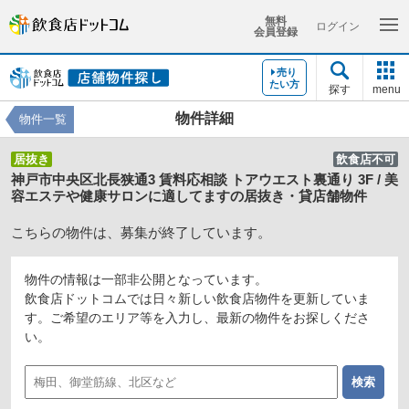
無料
ログイン
会員登録
売り
たい方
探す
menu
物件詳細
物件一覧
居抜き
飲食店不可
神戸市中央区北長狭通3 賃料応相談 トアウエスト裏通り 3F / 美
容エステや健康サロンに適してますの居抜き・貸店舗物件
こちらの物件は、募集が終了しています。
物件の情報は一部非公開となっています。
飲食店ドットコムでは日々新しい飲食店物件を更新していま
す。ご希望のエリア等を入力し、最新の物件をお探しくださ
い。