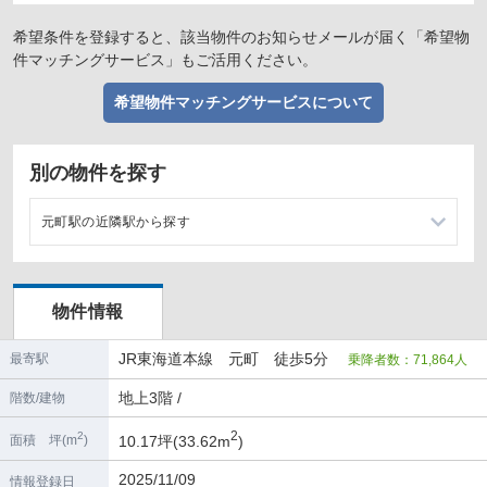
希望条件を登録すると、該当物件のお知らせメールが届く「希望物
件マッチングサービス」もご活用ください。
希望物件マッチングサービスについて
別の物件を探す
元町駅の近隣駅から探す
神戸駅の店舗物件・貸店舗・テナント一覧
物件情報
三ノ宮駅の店舗物件・貸店舗・テナント一覧
JR東海道本線 元町 徒歩5分
最寄駅
乗降者数：71,864人
西元町駅の店舗物件・貸店舗・テナント一覧
地上3階 /
階数/建物
神戸三宮駅の店舗物件・貸店舗・テナント一覧
2
2
10.17坪(33.62m
)
面積 坪(m
)
2025/11/09
情報登録日