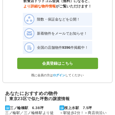
飲食店ドットコム会員（無料）になると、
より詳細な物件情報
がご覧いただけます！
階数・保証金などを公開！
新着物件をメールでお知らせ！
全国の店舗物件
9396
件掲載中！
会員登録はこちら
既に会員の方は
ログイン
してください
あなたにおすすめの物件
東京23区で似た坪数の譲渡情報
三ノ輪橋駅 6.38坪
桜上水駅 7.5坪
三ノ輪駅／三ノ輪橋駅より徒
＜駅徒歩2分！＞商店街沿い