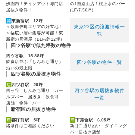
歩圏内！テイクアウト専門店
の1階路面店！桜上水のバー
居抜き物件！
(1F/7.50坪)
東新宿駅 12坪
東京23区の譲渡情報一
＜歌舞伎町エリアの好立地！
＞幅広い層の集客が可能！東
覧
新宿の居酒屋（B1F/約12坪）
四ツ谷駅で似た坪数の物件
四ツ谷駅 15.88坪
飲食店並ぶ『しんみち通り』
四ツ谷駅の物件一覧
沿いの最上階
四ツ谷駅の居抜き物件
四ツ谷駅 20坪
四ツ谷駅の居抜き物件
四ッ谷 しんみち通り ガー
ルズバー 居抜き 飲食可
一覧
店舗 物件 バー
新宿区の居抜き物件
都庁前駅 5坪
下落合駅 6.05坪
諸条件はご相談ください
新目白通り沿い ダイニング
バー居抜き店舗