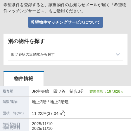
希望条件を登録すると、該当物件のお知らせメールが届く「希望物
件マッチングサービス」もご活用ください。
希望物件マッチングサービスについて
別の物件を探す
四ツ谷駅の近隣駅から探す
信濃町駅の店舗物件・貸店舗・テナント一覧
物件情報
市ヶ谷駅の店舗物件・貸店舗・テナント一覧
JR中央線 四ツ谷 徒歩3分
最寄駅
乗降者数：197,626人
四谷三丁目駅の店舗物件・貸店舗・テナント一覧
地上2階 / 地上2階建
階数/建物
赤坂見附駅の店舗物件・貸店舗・テナント一覧
2
2
11.22坪(37.04m
)
面積 坪(m
)
2025/11/10
情報登録日
情報更新日
2025/11/10