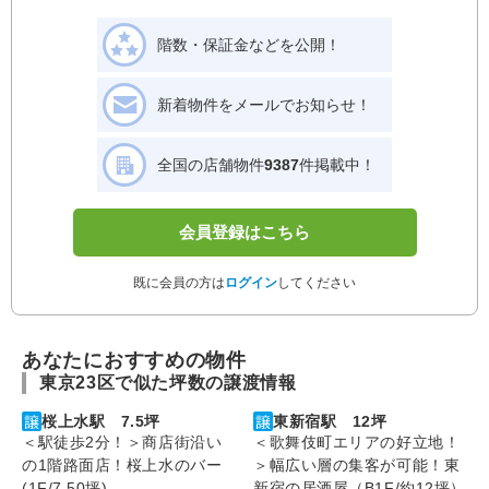
階数・保証金などを公開！
新着物件をメールでお知らせ！
全国の店舗物件
9387
件掲載中！
会員登録はこちら
既に会員の方は
ログイン
してください
あなたにおすすめの物件
東京23区で似た坪数の譲渡情報
桜上水駅 7.5坪
東新宿駅 12坪
＜駅徒歩2分！＞商店街沿い
＜歌舞伎町エリアの好立地！
の1階路面店！桜上水のバー
＞幅広い層の集客が可能！東
(1F/7.50坪)
新宿の居酒屋（B1F/約12坪）