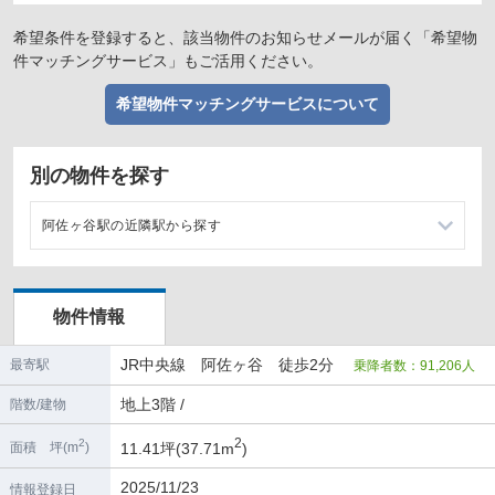
希望条件を登録すると、該当物件のお知らせメールが届く「希望物
件マッチングサービス」もご活用ください。
希望物件マッチングサービスについて
別の物件を探す
阿佐ヶ谷駅の近隣駅から探す
荻窪駅の店舗物件・貸店舗・テナント一覧
物件情報
高円寺駅の店舗物件・貸店舗・テナント一覧
JR中央線 阿佐ヶ谷 徒歩2分
最寄駅
乗降者数：91,206人
西荻窪駅の店舗物件・貸店舗・テナント一覧
地上3階 /
階数/建物
中野駅の店舗物件・貸店舗・テナント一覧
2
2
11.41坪(37.71m
)
面積 坪(m
)
2025/11/23
情報登録日