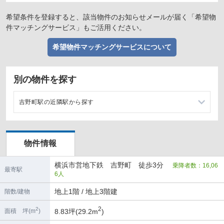
希望条件を登録すると、該当物件のお知らせメールが届く「希望物
件マッチングサービス」もご活用ください。
希望物件マッチングサービスについて
別の物件を探す
吉野町駅の近隣駅から探す
阪東橋駅の店舗物件・貸店舗・テナント一覧
物件情報
蒔田駅の店舗物件・貸店舗・テナント一覧
横浜市営地下鉄 吉野町 徒歩3分
乗降者数：16,06
伊勢佐木長者町駅の店舗物件・貸店舗・テナント一覧
最寄駅
6人
弘明寺駅の店舗物件・貸店舗・テナント一覧
地上1階 / 地上3階建
階数/建物
2
2
8.83坪(29.2m
)
面積 坪(m
)