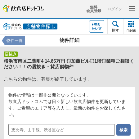
無料
ログイン
会員登録
売り
たい方
探す
menu
物件詳細
物件一覧
居抜き
横浜市南区二葉町4 14.85万円 ◎加藤ビル◎1階◎業種ご相談く
ださい！！の居抜き・貸店舗物件
こちらの物件は、募集が終了しています。
物件の情報は一部非公開となっています。
飲食店ドットコムでは日々新しい飲食店物件を更新していま
す。ご希望のエリア等を入力し、最新の物件をお探しくださ
い。