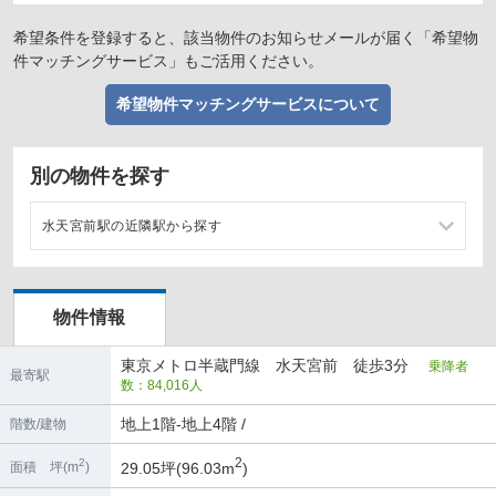
希望条件を登録すると、該当物件のお知らせメールが届く「希望物
件マッチングサービス」もご活用ください。
希望物件マッチングサービスについて
別の物件を探す
水天宮前駅の近隣駅から探す
清澄白河駅の店舗物件・貸店舗・テナント一覧
物件情報
三越前駅の店舗物件・貸店舗・テナント一覧
東京メトロ半蔵門線 水天宮前 徒歩3分
乗降者
住吉駅の店舗物件・貸店舗・テナント一覧
最寄駅
数：84,016人
地上1階-地上4階 /
階数/建物
2
2
29.05坪(96.03m
)
面積 坪(m
)