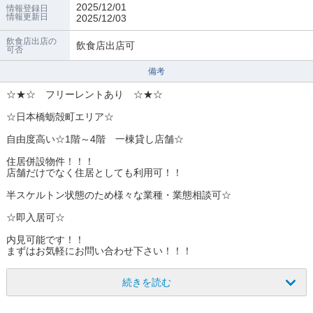
2025/12/01
情報登録日
情報更新日
2025/12/03
飲食店出店の
飲食店出店可
可否
備考
☆★☆ フリーレントあり ☆★☆
☆日本橋蛎殻町エリア☆
自由度高い☆1階～4階 一棟貸し店舗☆
住居併設物件！！！
店舗だけでなく住居としても利用可！！
半スケルトン状態のため様々な業種・業態相談可☆
☆即入居可☆
内見可能です！！
まずはお気軽にお問い合わせ下さい！！！
続きを読む