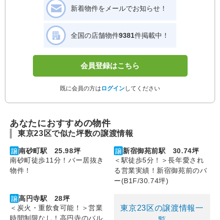
新着物件をメールでお知らせ！
全国の店舗物件
9381
件掲載中！
会員登録はこちら
既に会員の方は
ログイン
してください
あなたにおすすめの物件
東京23区で似た坪数の譲渡情報
南砂町駅 25.98坪
新宿御苑前駅 30.74坪
南砂町徒歩11分！バー居抜き
＜駅徒歩5分！＞長年愛され
物件！
る営業実績！新宿御苑前のバ
ー(B1F/30.74坪)
高円寺駅 28坪
東京23区の譲渡情報一
＜炭火・重飲食可能！＞営業
時間制限なし！高円寺のバル
覧