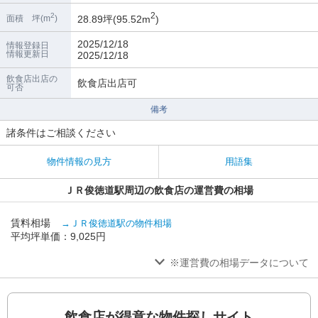
2
2
28.89坪(95.52m
)
面積 坪(m
)
2025/12/18
情報登録日
情報更新日
2025/12/18
飲食店出店の
飲食店出店可
可否
備考
諸条件はご相談ください
物件情報の見方
用語集
ＪＲ俊徳道駅周辺の飲食店の運営費の相場
賃料相場
→ＪＲ俊徳道駅の物件相場
平均坪単価：9,025円
※運営費の相場データについて
飲食店が得意な物件探しサイト