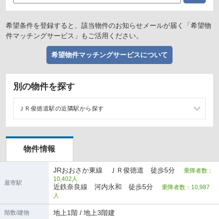
希望条件を登録すると、該当物件のお知らせメールが届く「希望物
件マッチングサービス」もご活用ください。
希望物件マッチングサービスについて
別の物件を探す
ＪＲ俊徳道駅の近隣駅から探す
ＪＲ河内永和駅の店舗物件・貸店舗・テナント一覧
物件情報
高井田中央駅の店舗物件・貸店舗・テナント一覧
JRおおさか東線 ＪＲ俊徳道 徒歩5分
乗降者数：
10,402人
最寄駅
近鉄奈良線 河内永和 徒歩5分
乗降者数：10,987
人
地上1階 / 地上3階建
階数/建物