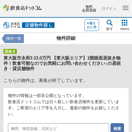
無料
ログイン
会員登録
売り
たい方
探す
menu
物件詳細
物件一覧
居抜き
東大阪市永和3 23.0万円 【東大阪エリア】1階路面居抜き物
件！飲食可能なのでお気軽にお問い合わせください♪の居抜
き・貸店舗物件
こちらの物件は、募集が終了しています。
物件の情報は一部非公開となっています。
飲食店ドットコムでは日々新しい飲食店物件を更新していま
す。ご希望のエリア等を入力し、最新の物件をお探しくださ
い。