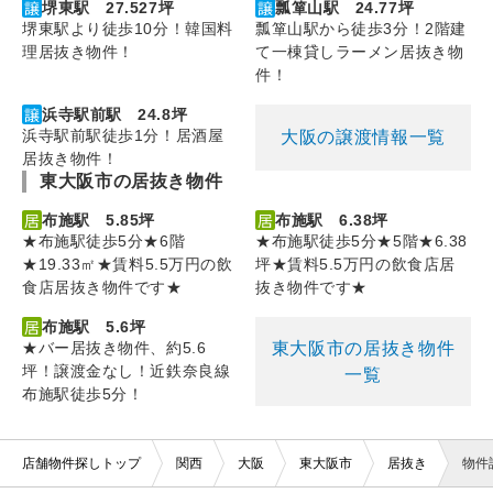
堺東駅 27.527坪
瓢箪山駅 24.77坪
堺東駅より徒歩10分！韓国料
瓢箪山駅から徒歩3分！2階建
理居抜き物件！
て一棟貸しラーメン居抜き物
件！
浜寺駅前駅 24.8坪
浜寺駅前駅徒歩1分！居酒屋
大阪の譲渡情報一覧
居抜き物件！
東大阪市の居抜き物件
布施駅 5.85坪
布施駅 6.38坪
★布施駅徒歩5分★6階
★布施駅徒歩5分★5階★6.38
★19.33㎡★賃料5.5万円の飲
坪★賃料5.5万円の飲食店居
食店居抜き物件です★
抜き物件です★
布施駅 5.6坪
東大阪市の居抜き物件
★バー居抜き物件、約5.6
坪！譲渡金なし！近鉄奈良線
一覧
布施駅徒歩5分！
店舗物件探しトップ
関西
大阪
東大阪市
居抜き
物件