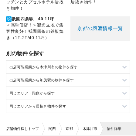
ッチンとカプセルホテル居抜
居抜き物件！
き物件！
祇園四条駅 40.11坪
＜高単価店！＞観光立地で集
京都の譲渡情報一覧
客性良好！祇園四条の鉄板焼
き（1F-2F/40.11坪）
別の物件を探す
出店可能業態から木津川市の物件を探す
出店可能業態から加茂駅の物件を探す
木津川市の重飲食を出店可能な店舗物件・貸店舗・テナント一
覧
同じエリア・階数から探す
加茂駅の重飲食を出店可能な店舗物件・貸店舗・テナント一覧
木津川市の軽飲食を出店可能な店舗物件・貸店舗・テナント一
覧
同じエリアから居抜き物件を探す
加茂駅の軽飲食を出店可能な店舗物件・貸店舗・テナント一覧
木津川市の2階の店舗物件・貸店舗・テナント一覧
木津川市の美容室・理容室を出店可能な店舗物件・貸店舗・テ
加茂駅の美容室・理容室を出店可能な店舗物件・貸店舗・テナ
加茂駅の2階の店舗物件・貸店舗・テナント一覧
加茂駅の居抜き店舗物件・貸店舗・テナント一覧
ナント一覧
ント一覧
店舗物件探しトップ
関西
京都
木津川市
物件詳細
木津川市のサロンを出店可能な店舗物件・貸店舗・テナント一