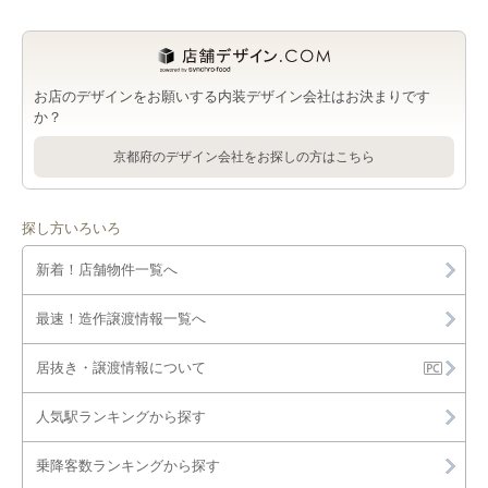
加茂駅のサロンを出店可能な店舗物件・貸店舗・テナント一覧
覧
加茂駅の医療・歯科・クリニックを出店可能な店舗物件・貸店
木津川市の医療・歯科・クリニックを出店可能な店舗物件・貸
舗・テナント一覧
店舗・テナント一覧
お店のデザインをお願いする内装デザイン会社はお決まりです
か？
加茂駅の物販・小売を出店可能な店舗物件・貸店舗・テナント
木津川市の物販・小売を出店可能な店舗物件・貸店舗・テナン
一覧
ト一覧
京都府のデザイン会社をお探しの方はこちら
加茂駅のジム・教室・スタジオを出店可能な店舗物件・貸店
木津川市のジム・教室・スタジオを出店可能な店舗物件・貸店
舗・テナント一覧
舗・テナント一覧
探し方いろいろ
新着！店舗物件一覧へ
最速！造作譲渡情報一覧へ
居抜き・譲渡情報について
人気駅ランキングから探す
乗降客数ランキングから探す