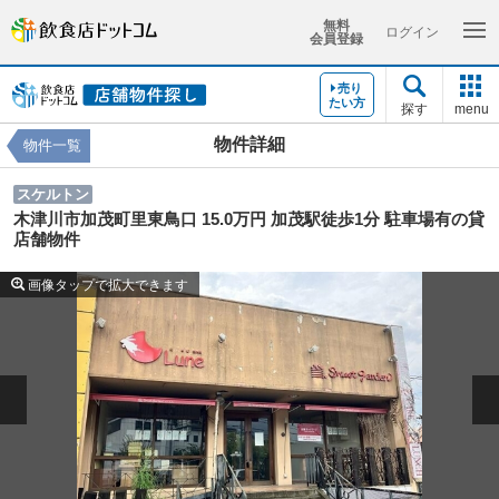
無料
ログイン
会員登録
売り
たい方
探す
menu
物件詳細
物件一覧
スケルトン
木津川市加茂町里東鳥口 15.0万円 加茂駅徒歩1分 駐車場有の貸
店舗物件
画像タップで拡大できます