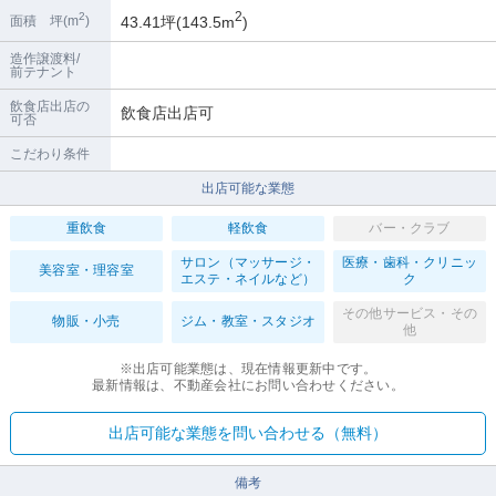
2
2
43.41坪(143.5m
)
面積 坪(m
)
造作譲渡料/
前テナント
飲食店出店の
飲食店出店可
可否
こだわり条件
出店可能な業態
重飲食
軽飲食
バー・クラブ
サロン（マッサージ・
医療・歯科・クリニッ
美容室・理容室
エステ・ネイルなど）
ク
その他サービス・その
物販・小売
ジム・教室・スタジオ
他
※出店可能業態は、現在情報更新中です。
最新情報は、不動産会社にお問い合わせください。
出店可能な業態を問い合わせる（無料）
備考