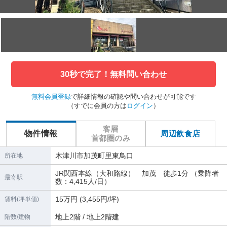
30秒で完了！無料問い合わせ
無料会員登録
で詳細情報の確認や問い合わせが可能です
（すでに会員の方は
ログイン
）
客層
物件情報
周辺飲食店
首都圏のみ
木津川市加茂町里東鳥口
所在地
JR関西本線（大和路線） 加茂 徒歩1分 （乗降者
最寄駅
数：4,415人/日）
15万円 (3,455円/坪)
賃料(坪単価)
地上2階 / 地上2階建
階数/建物