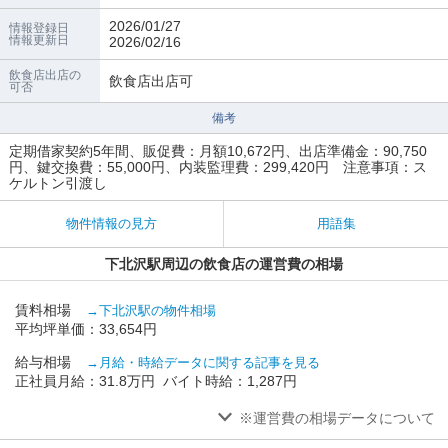
2026/01/27
情報登録日
情報更新日
2026/02/16
飲食店出店の
飲食店出店可
可否
備考
定期借家契約5年間、販促費：月額10,672円、出店準備金：90,750
円、鍵交換費：55,000円、内装監理費：299,420円 注意事項：ス
ケルトン引渡し
物件情報の見方
用語集
下北沢駅周辺の飲食店の運営費の相場
賃料相場
→下北沢駅の物件相場
平均坪単価：33,654円
給与相場
→月給・時給データに関する記事を見る
正社員月給：31.8万円 バイト時給：1,287円
※運営費の相場データについて