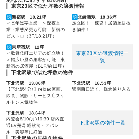
東京23区で似た坪数の譲渡情報
新宿駅 18.21坪
北綾瀬駅 18.36坪
＜長年黒字営業！＞深夜営
足立区！一棟貸！居酒屋居抜
業・業態変更も可能！新宿の
き物件！
ビストロ（3F/18.21坪）
東新宿駅 12坪
東京23区の譲渡情報一
＜歌舞伎町エリアの好立地！
＞幅広い層の集客が可能！東
覧
新宿の居酒屋（B1F/約12坪）
下北沢駅で似た坪数の物件
下北沢駅 13.86坪
下北沢駅 18.53坪
【下北沢4分♪】reload区画、
駅南西口近く、鎌倉通り入る
飲食、物販・サービス店スケ
ルトン人気物件
下北沢駅 18.64坪
内覧会8/10(月)16:30 店内直
下北沢駅の物件一覧
通EV完備 軽飲食・アパレ
ル・美容等に好適
下北沢駅の居抜き物件