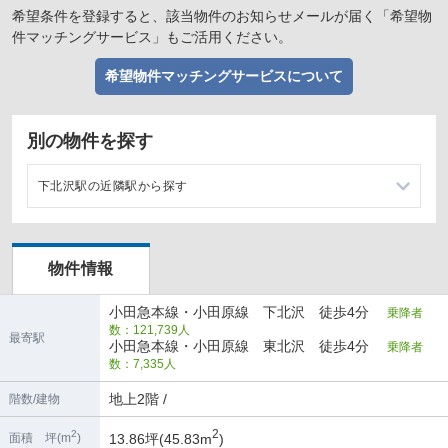
希望条件を登録すると、該当物件のお知らせメールが届く「希望物
件マッチングサービス」もご活用ください。
希望物件マッチングサービスについて
別の物件を探す
下北沢駅の近隣駅から探す
東北沢駅の店舗物件・貸店舗・テナント一覧
物件情報
池ノ上駅の店舗物件・貸店舗・テナント一覧
小田急本線・小田原線 下北沢 徒歩4分
乗降者
梅ヶ丘駅の店舗物件・貸店舗・テナント一覧
数：121,739人
最寄駅
小田急本線・小田原線 東北沢 徒歩4分
乗降者
代々木上原駅の店舗物件・貸店舗・テナント一覧
数：7,335人
地上2階 /
階数/建物
2
2
13.86坪(45.83m
)
面積 坪(m
)