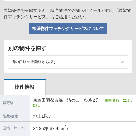
希望条件を登録すると、該当物件のお知らせメールが届く「希望物
件マッチングサービス」もご活用ください。
希望物件マッチングサービスについて
別の物件を探す
溝の口駅の近隣駅から探す
梶が谷駅の店舗物件・貸店舗・テナント一覧
物件情報
高津駅の店舗物件・貸店舗・テナント一覧
東急田園都市線 溝の口 徒歩2分
乗降者数：213,5
宮崎台駅の店舗物件・貸店舗・テナント一覧
最寄駅
08人
地上1階 /
階数/建物
2
2
24.95坪(82.48m
)
面積 坪(m
)