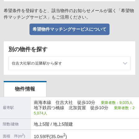
希望条件を登録すると、該当物件のお知らせメールが届く「希望物
件マッチングサービス」もご活用ください。
希望物件マッチングサービスについて
別の物件を探す
住吉大社駅の近隣駅から探す
住ノ江駅の店舗物件・貸店舗・テナント一覧
物件情報
粉浜駅の店舗物件・貸店舗・テナント一覧
南海本線 住吉大社 徒歩10分
乗降者数：9,035人
七道駅の店舗物件・貸店舗・テナント一覧
地下鉄四つ橋線 北加賀屋 徒歩10分
最寄駅
乗降者数：2
5,074人
岸里玉出駅の店舗物件・貸店舗・テナント一覧
地上5階 / 地上5階建
階数/建物
2
2
10.59坪(35.0m
)
面積 坪(m
)