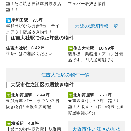
舗！たこ焼き居酒屋居抜き店
フェバー居抜き物件！
舗！！
岸和田駅 7.5坪
岸和田駅から徒歩3分！テイ
大阪の譲渡情報一覧
クアウト店居抜き物件！
住吉大社駅で似た坪数の物件
住吉大社駅 6.42坪
住吉大社駅 10.59坪
諸条件はご相談ください
製氷機・業務用エアコンは備
品です。即入居可能です
住吉大社駅の物件一覧
大阪市住之江区の居抜き物件
北加賀屋駅 7.44坪
北加賀屋駅 6.71坪
東加賀屋 バー・ラウンジ 居
★重飲食可、6.7坪！路面店
抜き物件! 重飲食店可能
舗！大阪メトロ四つ橋線北加
賀屋駅徒歩9分！
粉浜駅 4.8坪
大阪市住之江区の居抜
【驚きの物件取得費】駅近商