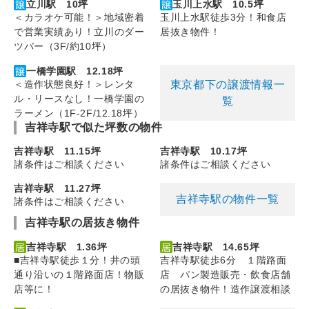
立川駅 10坪
玉川上水駅 10.5坪
＜カラオケ可能！＞地域密着
玉川上水駅徒歩3分！和食店
で営業実績あり！立川のダー
居抜き物件！
ツバー（3F/約10坪）
一橋学園駅 12.18坪
東京都下の譲渡情報一
＜造作状態良好！＞レンタ
ル・リースなし！一橋学園の
覧
ラーメン（1F-2F/12.18坪）
吉祥寺駅で似た坪数の物件
吉祥寺駅 11.15坪
吉祥寺駅 10.17坪
諸条件はご相談ください
諸条件はご相談ください
吉祥寺駅 11.27坪
吉祥寺駅の物件一覧
諸条件はご相談ください
吉祥寺駅の居抜き物件
吉祥寺駅 1.36坪
吉祥寺駅 14.65坪
■吉祥寺駅徒歩１分！井の頭
吉祥寺駅徒歩6分 １階路面
通り沿いの１階路面店！物販
店 パン製造販売・飲食店舗
店等に！
の居抜き物件！造作譲渡相談