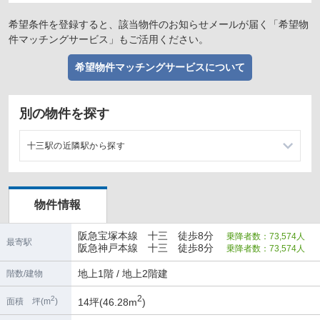
希望条件を登録すると、該当物件のお知らせメールが届く「希望物
件マッチングサービス」もご活用ください。
希望物件マッチングサービスについて
別の物件を探す
十三駅の近隣駅から探す
三国駅の店舗物件・貸店舗・テナント一覧
物件情報
中津駅の店舗物件・貸店舗・テナント一覧
阪急宝塚本線 十三 徒歩8分
乗降者数：73,574人
神崎川駅の店舗物件・貸店舗・テナント一覧
最寄駅
阪急神戸本線 十三 徒歩8分
乗降者数：73,574人
南方駅の店舗物件・貸店舗・テナント一覧
地上1階 / 地上2階建
階数/建物
2
2
14坪(46.28m
)
面積 坪(m
)