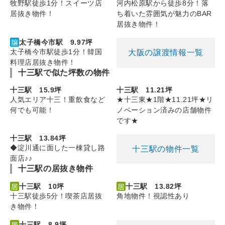
牧野駅徒歩1分！スイーツ店
河内松原駅から徒歩8分！落
居抜き物件！
ち着いた雰囲気が魅力のBAR
居抜き物件！
太子橋今市駅 9.97坪
太子橋今市駅徒歩1分！韓国
大阪の譲渡情報一覧
料理店居抜き物件！
十三駅で似た坪数の物件
十三駅 15.9坪
十三駅 11.21坪
人気エリア十三！重飲食など
★十三東★1階★11.21坪★リ
何でも可能！
ノベーション済みの店舗物件
です★
十三駅 13.84坪
◆淀川通に面した一棟貸し路
十三駅の物件一覧
面店♪♪
十三駅の居抜き物件
十三駅 10坪
十三駅 13.82坪
十三駅徒歩5分！喫茶店居抜
角地物件！視認性あり
き物件！
十三駅 8.9坪