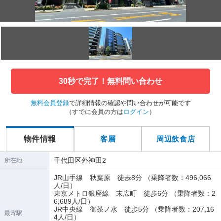
30秒で完了！無料問い合わせ
無料会員登録
で詳細情報の確認や問い合わせが可能です
（すでに会員の方は
ログイン
）
物件情報
客層
周辺飲食店
千代田区外神田2
所在地
JR山手線 秋葉原 徒歩8分 （乗降者数：496,066
人/日）
東京メトロ銀座線 末広町 徒歩6分 （乗降者数：2
6,689人/日）
JR中央線 御茶ノ水 徒歩5分 （乗降者数：207,16
最寄駅
4人/日）