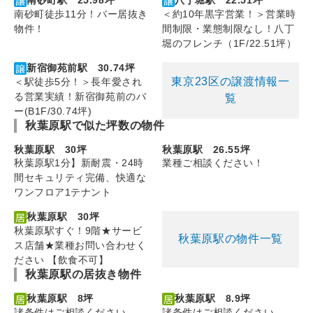
南砂町駅 25.98坪
八丁堀駅 22.51坪
南砂町徒歩11分！バー居抜き
＜約10年黒字営業！＞営業時
物件！
間制限・業態制限なし！八丁
堀のフレンチ（1F/22.51坪）
新宿御苑前駅 30.74坪
東京23区の譲渡情報一
＜駅徒歩5分！＞長年愛され
る営業実績！新宿御苑前のバ
覧
ー(B1F/30.74坪)
秋葉原駅で似た坪数の物件
秋葉原駅 30坪
秋葉原駅 26.55坪
秋葉原駅1分】新耐震・24時
業種ご相談ください！
間セキュリティ完備、快適な
ワンフロア1テナント
秋葉原駅 30坪
秋葉原駅すぐ！9階★サービ
秋葉原駅の物件一覧
ス店舗★業種お問い合わせく
ださい 【飲食不可】
秋葉原駅の居抜き物件
秋葉原駅 8坪
秋葉原駅 8.9坪
諸条件はご相談ください
諸条件はご相談ください