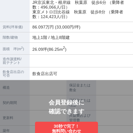
JR京浜東北・根岸線 秋葉原 徒歩6分 （乗降者
数：496,066人/日）
東京メトロ日比谷線 秋葉原 徒歩8分 （乗降者
数：124,423人/日）
86.097万円 (33,000円/坪)
賃料(坪単価)
地上1階 / 地上8階建
階数/建物
2
2
26.09坪(86.25m
)
面積 坪(m
)
造作譲渡料/
前テナント
飲食店出店の
飲食店出店可
可否
保証金または
構造
敷金
権利金または
会員登録後に
契約期間
礼金
確認できます
共益費および
更新料
管理費
30秒で完了！
築年
無料問い合わせ
償却