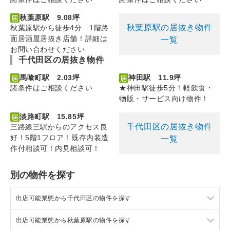
秋葉原駅 9.08坪
秋葉原駅の居抜き物件
秋葉原駅から徒歩4分 1階路
面居酒屋居抜き店舗！詳細は
一覧
お問い合わせください
千代田区の居抜き物件
馬喰町駅 2.03坪
神田駅 11.9坪
諸条件はご相談ください
★神田駅徒歩5分！軽飲食・
物販・サービス向け物件！
淡路町駅 15.85坪
千代田区の居抜き物件
三路線三駅からのアクセス良
好！5階1フロア！既存内装造
一覧
作付相談可！内見相談可！
別の物件を探す
出店可能業態から千代田区の物件を探す
出店可能業態から秋葉原駅の物件を探す
千代田区の軽飲食を出店可能な店舗物件・貸店舗・テナント一
覧