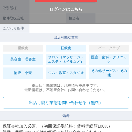
取引態様
ログインは
こちら
物件取扱会社
担当者
こだわり条件
出店可能な業態
重飲食
軽飲食
バー・クラブ
サロン（マッサージ・
医療・歯科・クリニッ
美容室・理容室
エステ・ネイルなど）
ク
その他サービス・その
物販・小売
ジム・教室・スタジオ
他
※出店可能業態は、現在情報更新中です。
最新情報は、不動産会社にお問い合わせください。
出店可能な業態を問い合わせる（無料）
備考
保証会社加入必須。（初回保証委託料：賃料等総額100%）
業種、業態についてはお気軽にお問い合わせください。