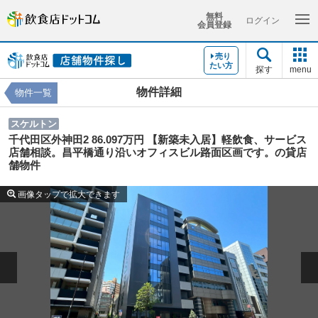
無料
ログイン
会員登録
売り
たい方
探す
menu
物件詳細
物件一覧
スケルトン
千代田区外神田2 86.097万円 【新築未入居】軽飲食、サービス
店舗相談。昌平橋通り沿いオフィスビル路面区画です。の貸店
舗物件
画像タップで拡大できます