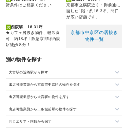
諸条件はご相談ください
京都市立病院近く・御前通に
面した1階・約18.3坪。間口
が広い店舗です。
西院駅 18.31坪
京都市中京区の居抜き
★カフェ居抜き物件、軽飲食
可！約18坪！阪急京都線西院
物件一覧
駅徒歩８分！
別の物件を探す
大宮駅の近隣駅から探す
出店可能業態から京都市中京区の物件を探す
西院駅の店舗物件・貸店舗・テナント一覧
出店可能業態から大宮駅の物件を探す
烏丸駅の店舗物件・貸店舗・テナント一覧
京都市中京区の重飲食を出店可能な店舗物件・貸店舗・テナン
ト一覧
出店可能業態から二条城前駅の物件を探す
西京極駅の店舗物件・貸店舗・テナント一覧
大宮駅の重飲食を出店可能な店舗物件・貸店舗・テナント一覧
京都市中京区の軽飲食を出店可能な店舗物件・貸店舗・テナン
ト一覧
同じエリア・階数から探す
京都河原町駅の店舗物件・貸店舗・テナント一覧
大宮駅の軽飲食を出店可能な店舗物件・貸店舗・テナント一覧
二条城前駅の重飲食を出店可能な店舗物件・貸店舗・テナント
一覧