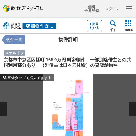
無料
ログイン
会員登録
売り
たい方
探す
menu
物件詳細
物件一覧
スケルトン
京都市中京区因幡町 165.0万円 町家物件 一部別途借主との共
同利用部分あり （別借主は日本刀体験）の貸店舗物件
画像タップで拡大できます