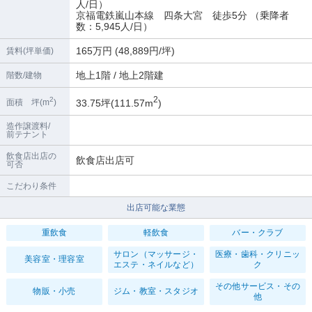
人/日）
京福電鉄嵐山本線 四条大宮 徒歩5分 （乗降者
数：5,945人/日）
165万円 (48,889円/坪)
賃料(坪単価)
地上1階 / 地上2階建
階数/建物
2
2
33.75坪(111.57m
)
面積 坪(m
)
造作譲渡料/
前テナント
飲食店出店の
飲食店出店可
可否
こだわり条件
出店可能な業態
重飲食
軽飲食
バー・クラブ
サロン（マッサージ・
医療・歯科・クリニッ
美容室・理容室
エステ・ネイルなど）
ク
その他サービス・その
物販・小売
ジム・教室・スタジオ
他