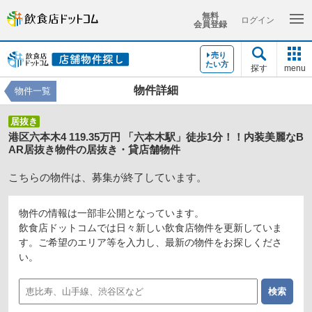
無料
ログイン
会員登録
売り
たい方
探す
menu
物件詳細
物件一覧
居抜き
港区六本木4 119.35万円 「六本木駅」徒歩1分！！内装美麗なB
AR居抜き物件の居抜き・貸店舗物件
こちらの物件は、募集が終了しています。
物件の情報は一部非公開となっています。
飲食店ドットコムでは日々新しい飲食店物件を更新していま
す。ご希望のエリア等を入力し、最新の物件をお探しくださ
い。