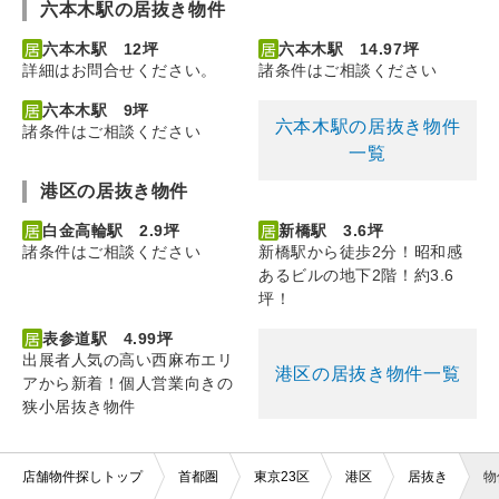
六本木駅の居抜き物件
六本木駅 12坪
六本木駅 14.97坪
詳細はお問合せください。
諸条件はご相談ください
六本木駅 9坪
六本木駅の居抜き物件
諸条件はご相談ください
一覧
港区の居抜き物件
白金高輪駅 2.9坪
新橋駅 3.6坪
諸条件はご相談ください
新橋駅から徒歩2分！昭和感
あるビルの地下2階！約3.6
坪！
表参道駅 4.99坪
出展者人気の高い西麻布エリ
港区の居抜き物件一覧
アから新着！個人営業向きの
狭小居抜き物件
店舗物件探しトップ
首都圏
東京23区
港区
居抜き
物