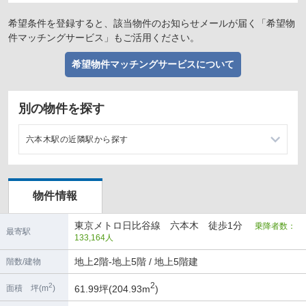
希望条件を登録すると、該当物件のお知らせメールが届く「希望物
件マッチングサービス」もご活用ください。
希望物件マッチングサービスについて
別の物件を探す
六本木駅の近隣駅から探す
広尾駅の店舗物件・貸店舗・テナント一覧
物件情報
神谷町駅の店舗物件・貸店舗・テナント一覧
東京メトロ日比谷線 六本木 徒歩1分
乗降者数：
麻布十番駅の店舗物件・貸店舗・テナント一覧
最寄駅
133,164人
青山一丁目駅の店舗物件・貸店舗・テナント一覧
地上2階-地上5階 / 地上5階建
階数/建物
2
2
61.99坪(204.93m
)
面積 坪(m
)