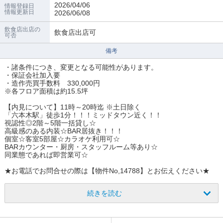
2026/04/06
情報登録日
情報更新日
2026/06/08
飲食店出店の
飲食店出店可
可否
備考
・諸条件につき、変更となる可能性があります。
・保証会社加入要
・造作売買手数料 330,000円
※各フロア面積は約15.5坪
【内見について】11時～20時迄 ※土日除く
「六本木駅」徒歩1分！！！ミッドタウン近く！！
視認性◎2階～5階一括貸し☆
高級感のある内装☆BAR居抜き！！！
個室☆客室5部屋☆カラオケ利用可☆
BARカウンター・厨房・スタッフルーム等あり☆
同業態であれば即営業可☆
★お電話でお問合せの際は【物件No,14788】とお伝えください★
続きを読む