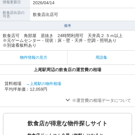
情報更新日
2026/04/14
飲食店出店の
飲食店出店可
可否
備考
飲食店可 角部屋 居抜き 24時間利用可 天井高２.５ｍ以上
※元ゲームセンター・現状：床・壁・天井・空調・照明あり
※別途看板料あり
物件情報の見方
用語集
上尾駅周辺の飲食店の運営費の相場
賃料相場
→上尾駅の物件相場
平均坪単価：12,059円
※運営費の相場データについて
飲食店が得意な物件探しサイト