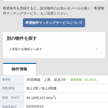
希望条件を登録すると、該当物件のお知らせメールが届く「希望物
件マッチングサービス」もご活用ください。
希望物件マッチングサービスについて
別の物件を探す
上尾駅の近隣駅から探す
北上尾駅の店舗物件・貸店舗・テナント一覧
物件情報
宮原駅の店舗物件・貸店舗・テナント一覧
JR高崎線 上尾 徒歩2分
最寄駅
乗降者数：83,310人
桶川駅の店舗物件・貸店舗・テナント一覧
地上2階 / 地上4階建
階数/建物
大宮駅の店舗物件・貸店舗・テナント一覧
2
2
46.18坪(152.66m
)
面積 坪(m
)
2026/04/14
情報登録日