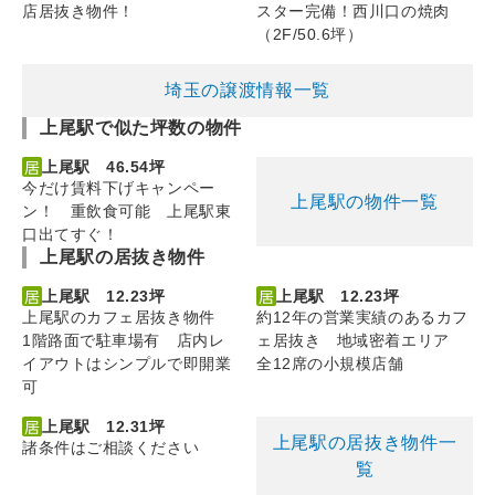
店居抜き物件！
スター完備！西川口の焼肉
（2F/50.6坪）
埼玉の譲渡情報一覧
上尾駅で似た坪数の物件
上尾駅 46.54坪
今だけ賃料下げキャンペー
上尾駅の物件一覧
ン！ 重飲食可能 上尾駅東
口出てすぐ！
上尾駅の居抜き物件
上尾駅 12.23坪
上尾駅 12.23坪
上尾駅のカフェ居抜き物件
約12年の営業実績のあるカフ
1階路面で駐車場有 店内レ
ェ居抜き 地域密着エリア
イアウトはシンプルで即開業
全12席の小規模店舗
可
上尾駅 12.31坪
上尾駅の居抜き物件一
諸条件はご相談ください
覧