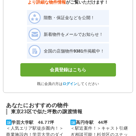
より詳細な物件情報
がご覧いただけます！
階数・保証金などを公開！
新着物件をメールでお知らせ！
全国の店舗物件
9381
件掲載中！
会員登録はこちら
既に会員の方は
ログイン
してください
あなたにおすすめの物件
東京23区で似た坪数の譲渡情報
学芸大学駅 46.77坪
高円寺駅 44坪
＜人気エリア駅徒歩圏内！＞
＜駅近案件！＞キャスト引継
商業施設内！学芸大学のダイ
ぎ相談可能！杉並区のスナッ