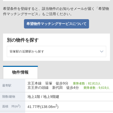
希望条件を登録すると、該当物件のお知らせメールが届く「希望物
件マッチングサービス」もご活用ください。
希望物件マッチングサービスについて
別の物件を探す
笹塚駅の近隣駅から探す
代田橋駅の店舗物件・貸店舗・テナント一覧
物件情報
幡ヶ谷駅の店舗物件・貸店舗・テナント一覧
京王本線 笹塚 徒歩9分
乗降者数：82,813人
明大前駅の店舗物件・貸店舗・テナント一覧
最寄駅
京王井の頭線 新代田 徒歩4分
乗降者数：9,619人
初台駅の店舗物件・貸店舗・テナント一覧
地上1階 / 地上9階建
階数/建物
2
2
41.77坪(138.08m
)
面積 坪(m
)