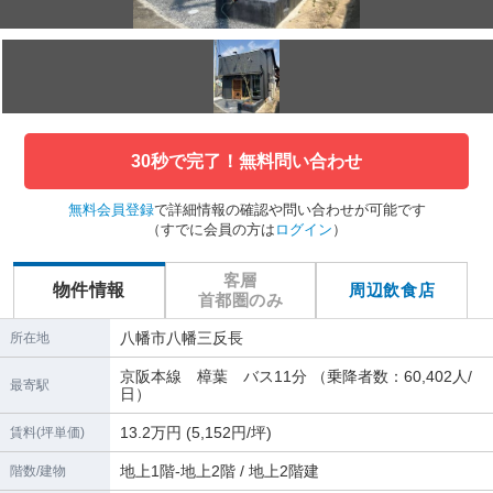
30秒で完了！無料問い合わせ
無料会員登録
で詳細情報の確認や問い合わせが可能です
（すでに会員の方は
ログイン
）
客層
物件情報
周辺飲食店
首都圏のみ
八幡市八幡三反長
所在地
京阪本線 樟葉 バス11分 （乗降者数：60,402人/
最寄駅
日）
13.2万円 (5,152円/坪)
賃料(坪単価)
地上1階-地上2階 / 地上2階建
階数/建物