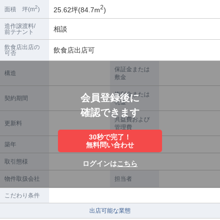
2
2
25.62坪(84.7m
)
面積 坪(m
)
造作譲渡料/
相談
前テナント
飲食店出店の
飲食店出店可
可否
保証金または
構造
敷金
権利金または
会員登録後に
契約期間
礼金
確認できます
共益費および
更新料
管理費
30秒で完了！
築年
無料問い合わせ
償却
取引態様
ログインは
こちら
物件取扱会社
担当者
こだわり条件
出店可能な業態