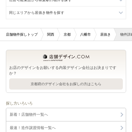
同じエリアから居抜き物件を探す
八幡市の軽飲食を出店可能な店舗物件・貸店舗・テナント一覧
樟葉駅の重飲食を出店可能な店舗物件・貸店舗・テナント一覧
八幡市のバー・クラブを出店可能な店舗物件・貸店舗・テナン
樟葉駅の軽飲食を出店可能な店舗物件・貸店舗・テナント一覧
樟葉駅の居抜き店舗物件・貸店舗・テナント一覧
ト一覧
店舗物件探しトップ
関西
京都
八幡市
居抜き
物件詳
樟葉駅のバー・クラブを出店可能な店舗物件・貸店舗・テナン
八幡市の美容室・理容室を出店可能な店舗物件・貸店舗・テナ
ト一覧
ント一覧
樟葉駅の美容室・理容室を出店可能な店舗物件・貸店舗・テナ
八幡市のサロンを出店可能な店舗物件・貸店舗・テナント一覧
ント一覧
お店のデザインをお願いする内装デザイン会社はお決まりです
か？
八幡市の医療・歯科・クリニックを出店可能な店舗物件・貸店
樟葉駅のサロンを出店可能な店舗物件・貸店舗・テナント一覧
舗・テナント一覧
京都府のデザイン会社をお探しの方はこちら
樟葉駅の医療・歯科・クリニックを出店可能な店舗物件・貸店
八幡市の物販・小売を出店可能な店舗物件・貸店舗・テナント
舗・テナント一覧
一覧
探し方いろいろ
樟葉駅の物販・小売を出店可能な店舗物件・貸店舗・テナント
八幡市のジム・教室・スタジオを出店可能な店舗物件・貸店
一覧
新着！店舗物件一覧へ
舗・テナント一覧
樟葉駅のジム・教室・スタジオを出店可能な店舗物件・貸店
最速！造作譲渡情報一覧へ
八幡市のその他を出店可能な店舗物件・貸店舗・テナント一覧
舗・テナント一覧