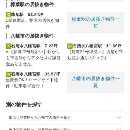
樟葉駅の居抜き物件
樟葉駅 53.84坪
樟葉駅の居抜き物件一
1階路面店。割烹の居抜き物
覧
件
八幡市の居抜き物件
石清水八幡宮駅 7.22坪
石清水八幡宮駅 11.86坪
⭐【府道22号線沿い】駅から
【府道22号線沿い】店舗が立
も市役所からアクセス◎譲渡
ち並ぶ通りの1つです！
金ありません。
石清水八幡宮駅 35.57坪
八幡市の居抜き物件一
重飲食OK！ロードサイド物
覧
件！駐車場16台付！
別の物件を探す
出店可能業態から八幡市の物件を探す
出店可能業態から樟葉駅の物件を探す
八幡市の重飲食を出店可能な店舗物件・貸店舗・テナント一覧