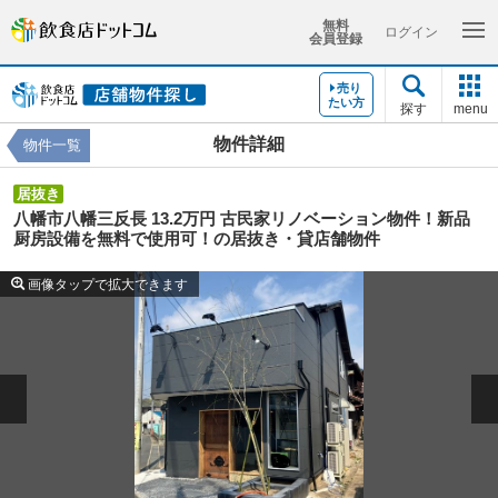
無料
ログイン
会員登録
売り
たい方
探す
menu
物件詳細
物件一覧
居抜き
八幡市八幡三反長 13.2万円 古民家リノベーション物件！新品
厨房設備を無料で使用可！の居抜き・貸店舗物件
画像タップで拡大できます