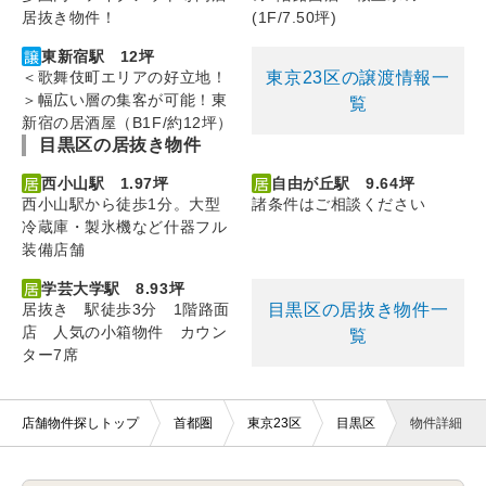
居抜き物件！
(1F/7.50坪)
東新宿駅 12坪
東京23区の譲渡情報一
＜歌舞伎町エリアの好立地！
＞幅広い層の集客が可能！東
覧
新宿の居酒屋（B1F/約12坪）
目黒区の居抜き物件
西小山駅 1.97坪
自由が丘駅 9.64坪
西小山駅から徒歩1分。大型
諸条件はご相談ください
冷蔵庫・製氷機など什器フル
装備店舗
学芸大学駅 8.93坪
目黒区の居抜き物件一
居抜き 駅徒歩3分 1階路面
店 人気の小箱物件 カウン
覧
ター7席
店舗物件探しトップ
首都圏
東京23区
目黒区
物件詳細