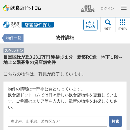
無料
ログイン
会員登録
売り
たい方
探す
menu
物件詳細
物件一覧
スケルトン
目黒区緑が丘3 23.1万円 駅徒歩１分 新築RC造 地下１階～
地上２階募集の貸店舗物件
こちらの物件は、募集が終了しています。
物件の情報は一部非公開となっています。
飲食店ドットコムでは日々新しい飲食店物件を更新していま
す。ご希望のエリア等を入力し、最新の物件をお探しくださ
い。