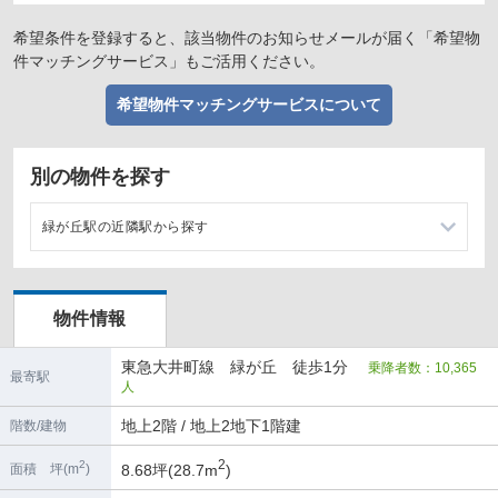
希望条件を登録すると、該当物件のお知らせメールが届く「希望物
件マッチングサービス」もご活用ください。
希望物件マッチングサービスについて
別の物件を探す
緑が丘駅の近隣駅から探す
自由が丘駅の店舗物件・貸店舗・テナント一覧
物件情報
大岡山駅の店舗物件・貸店舗・テナント一覧
東急大井町線 緑が丘 徒歩1分
乗降者数：10,365
九品仏駅の店舗物件・貸店舗・テナント一覧
最寄駅
人
北千束駅の店舗物件・貸店舗・テナント一覧
地上2階 / 地上2地下1階建
階数/建物
2
2
8.68坪(28.7m
)
面積 坪(m
)