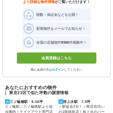
より詳細な物件情報
がご覧いただけます！
階数・保証金などを公開！
新着物件をメールでお知らせ！
全国の店舗物件
9380
件掲載中！
会員登録はこちら
既に会員の方は
ログイン
してください
あなたにおすすめの物件
東京23区で似た坪数の譲渡情報
三ノ輪橋駅 6.38坪
桜上水駅 7.5坪
三ノ輪駅／三ノ輪橋駅より徒
＜駅徒歩2分！＞商店街沿い
歩圏内！テイクアウト専門店
の1階路面店！桜上水のバー